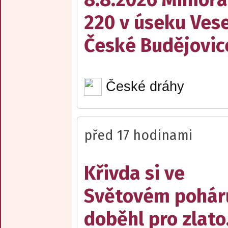
220 v úseku Vese
České Budějovic
České dráhy
před 17 hodinami
Křivda si ve
Světovém pohár
doběhl pro zlato