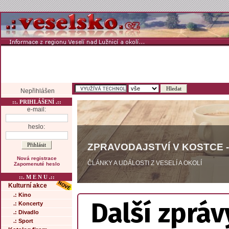
Nepřihlášen
::. PRIHLÁŠENÍ .::
e-mail:
heslo:
ZPRAVODAJSTVÍ V KOSTCE -
Nová registrace
ČLÁNKY A UDÁLOSTI Z VESELÍ A OKOLÍ
Zapomenuté heslo
::. M E N U .::
Kulturní akce
.: Kino
Další zpráv
.: Koncerty
.: Divadlo
.: Sport