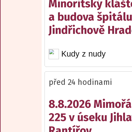
Minoritský klášt
a budova špitálu
Jindřichově Hrad
Kudy z nudy
před 24 hodinami
8.8.2026 Mimořá
225 v úseku Jihl
Rantířov