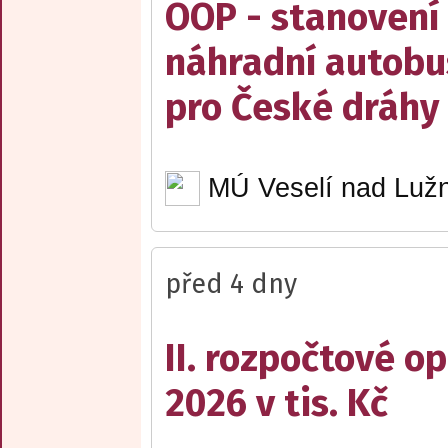
OOP - stanovení 
náhradní autobu
pro České dráhy a
MÚ Veselí nad Lužn
před 4 dny
II. rozpočtové op
2026 v tis. Kč