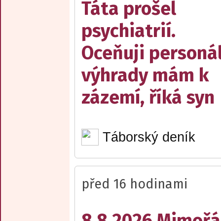
Táta prošel
psychiatrií.
Oceňuji personál
výhrady mám k
zázemí, říká syn
Táborský deník
před 16 hodinami
8.8.2026 Mimořá