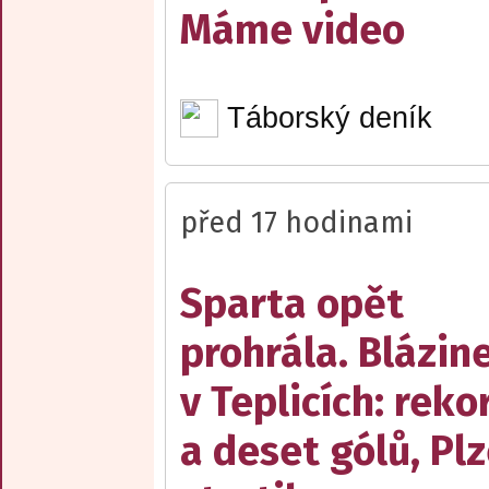
Máme video
Táborský deník
před 17 hodinami
Sparta opět
prohrála. Blázin
v Teplicích: reko
a deset gólů, Pl