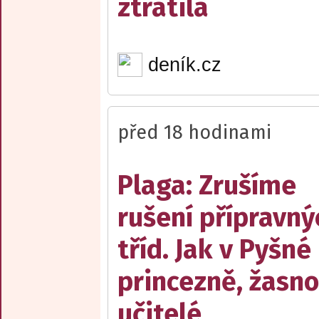
ztratila
deník.cz
před 18 hodinami
Plaga: Zrušíme
rušení přípravný
tříd. Jak v Pyšné
princezně, žasn
učitelé