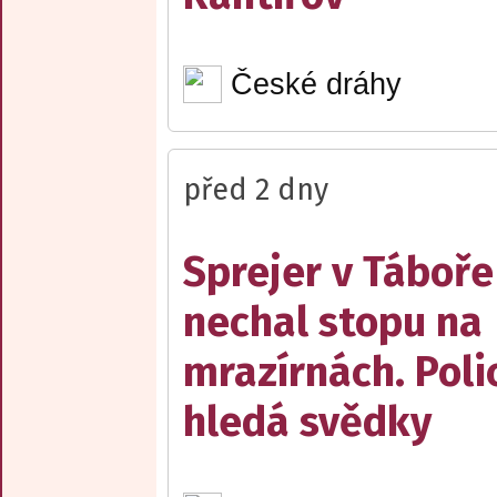
České dráhy
před 2 dny
Sprejer v Táboře
nechal stopu na
mrazírnách. Poli
hledá svědky