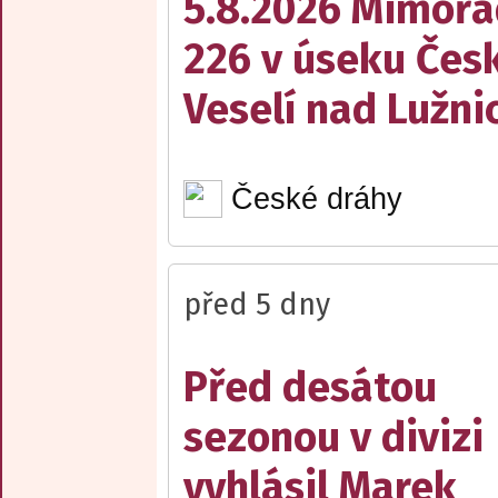
5.8.2026 Mimořá
226 v úseku Česk
Veselí nad Lužnic
České dráhy
před 5 dny
Před desátou
sezonou v divizi
vyhlásil Marek