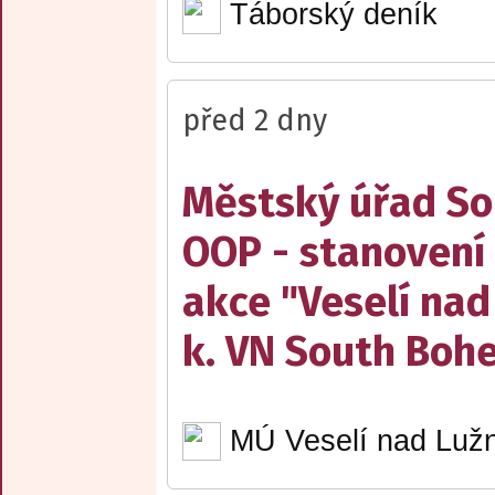
Táborský deník
před 2 dny
Městský úřad Sob
OOP - stanovení 
akce "Veselí nad
k. VN South Boh
MÚ Veselí nad Lužn