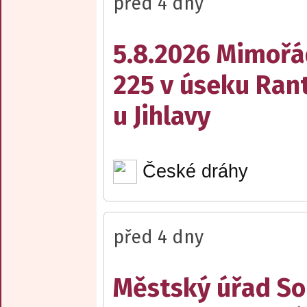
před 4 dny
5.8.2026 Mimořá
225 v úseku Rant
u Jihlavy
České dráhy
před 4 dny
Městský úřad Sob