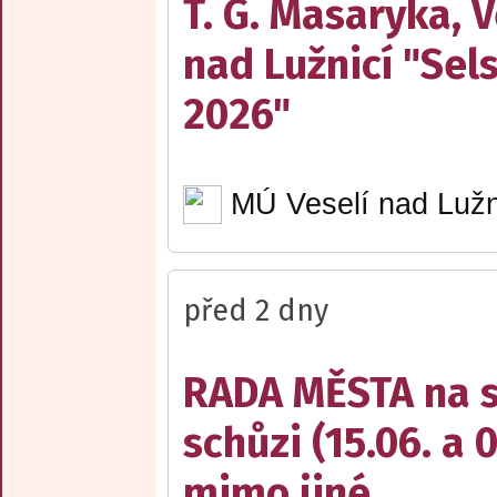
T. G. Masaryka, V
nad Lužnicí "Sel
2026"
MÚ Veselí nad Lužn
před 2 dny
RADA MĚSTA na sv
schůzi (15.06. a 
mimo jiné ...