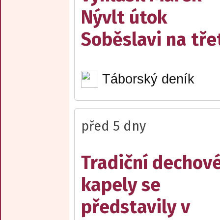
Nývlt útok
Soběslavi na třet
Táborský deník
před 5 dny
Tradiční dechov
kapely se
představily v