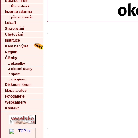
Katalog firem
ok
.: Řemeslníci
Inzerce zdarma
.: přidat inzerát
Lékaři
Stravování
Ubytování
Instituce
Kam na výlet
Region
Články
.: aktuality
.: obecní úřady
.: sport
.: z regionu
Diskusní fórum
Mapa a ulice
Fotogalerie
Webkamery
Kontakt