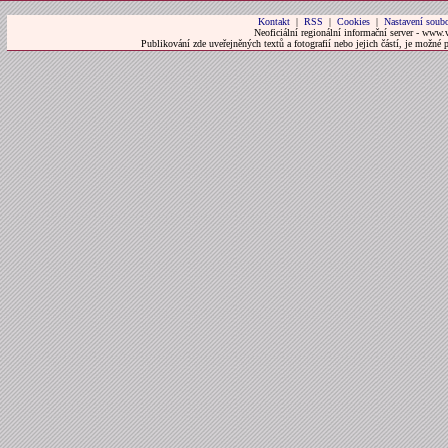
Kontakt
|
RSS
|
Cookies
|
Nastavení soubo
Neoficiální regionální informační server - www.
Publikování zde uveřejněných textů a fotografií nebo jejich částí, je možné