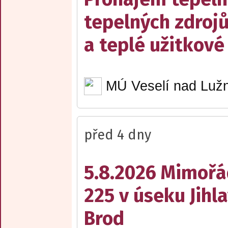
tepelných zdrojů
a teplé užitkové
MÚ Veselí nad Lužn
před 4 dny
5.8.2026 Mimořá
225 v úseku Jihl
Brod