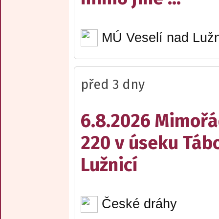
MÚ Veselí nad Lužn
před 3 dny
6.8.2026 Mimořá
220 v úseku Tábo
Lužnicí
České dráhy