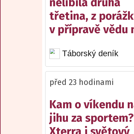
nelíbila druhá
třetina, z poráž
v přípravě vědu 
Táborský deník
před 23 hodinami
Kam o víkendu 
jihu za sportem?
Xterra i světový