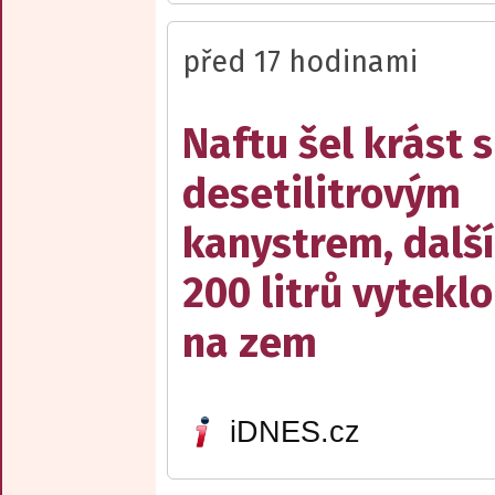
před 17 hodinami
Naftu šel krást s
desetilitrovým
kanystrem, dalš
200 litrů vyteklo
na zem
iDNES.cz