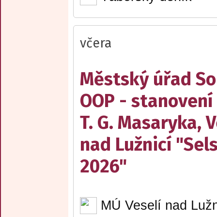
včera
Městský úřad Sob
OOP - stanovení
T. G. Masaryka, V
nad Lužnicí "Sel
2026"
MÚ Veselí nad Lužn