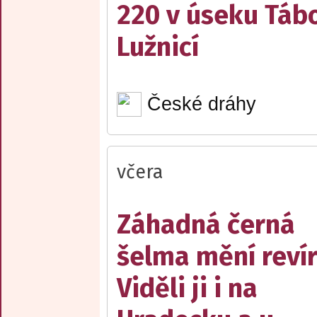
220 v úseku Tábo
Lužnicí
České dráhy
včera
Záhadná černá
šelma mění reví
Viděli ji i na