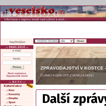
Nepřihlášen
::. PRIHLÁŠENÍ .::
e-mail:
heslo:
ZPRAVODAJSTVÍ V KOSTCE -
Nová registrace
ČLÁNKY A UDÁLOSTI Z VESELÍ A OKOLÍ
Zapomenuté heslo
::. M E N U .::
Kulturní akce
.: Kino
Další zpráv
.: Koncerty
.: Divadlo
.: Sport