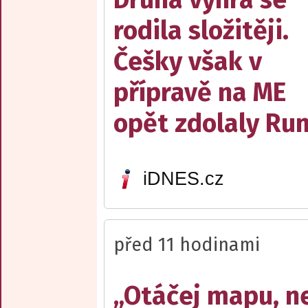
rodila složitěji.
Češky však v
přípravě na ME
opět zdolaly R
iDNES.cz
před 11 hodinami
„Otáčej mapu, n