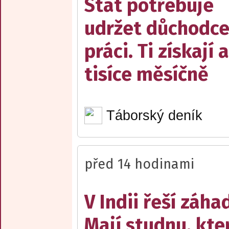
Stát potřebuje
udržet důchodce
práci. Ti získají 
tisíce měsíčně
Táborský deník
před 14 hodinami
V Indii řeší záha
Mají studnu, kte