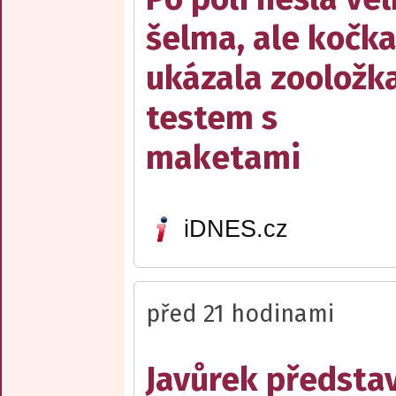
šelma, ale kočka
ukázala zooložk
testem s
maketami
iDNES.cz
před 21 hodinami
Javůrek představ