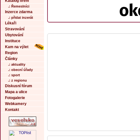
Katalog firem
ok
.: Řemeslníci
Inzerce zdarma
.: přidat inzerát
Lékaři
Stravování
Ubytování
Instituce
Kam na výlet
Region
Články
.: aktuality
.: obecní úřady
.: sport
.: z regionu
Diskusní fórum
Mapa a ulice
Fotogalerie
Webkamery
Kontakt