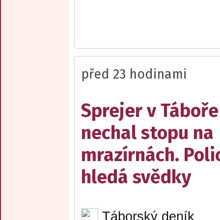
před 23 hodinami
Sprejer v Táboře
nechal stopu na
mrazírnách. Poli
hledá svědky
Táborský deník