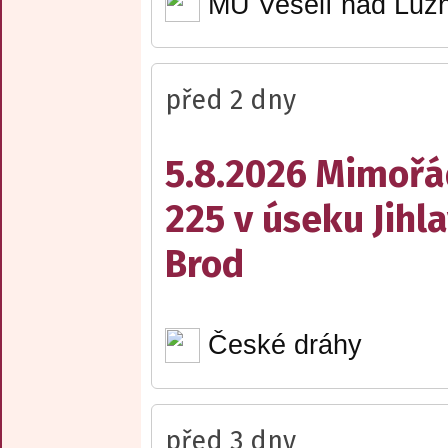
MÚ Veselí nad Lužn
před 2 dny
5.8.2026 Mimořá
225 v úseku Jihl
Brod
České dráhy
před 3 dny