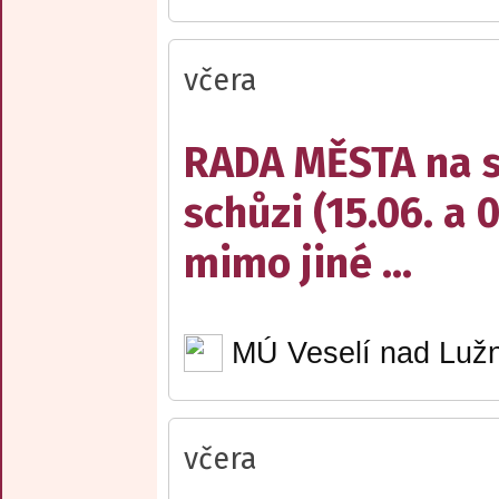
včera
RADA MĚSTA na sv
schůzi (15.06. a 
mimo jiné ...
MÚ Veselí nad Lužn
včera