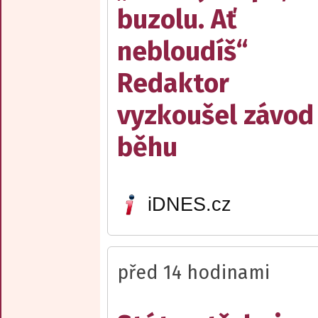
buzolu. Ať
nebloudíš“
Redaktor
vyzkoušel závod
běhu
iDNES.cz
před 14 hodinami