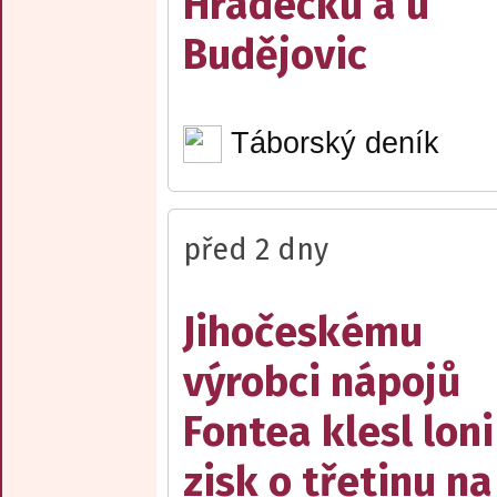
Hradecku a u
Budějovic
Táborský deník
před 2 dny
Jihočeskému
výrobci nápojů
Fontea klesl loni
zisk o třetinu na