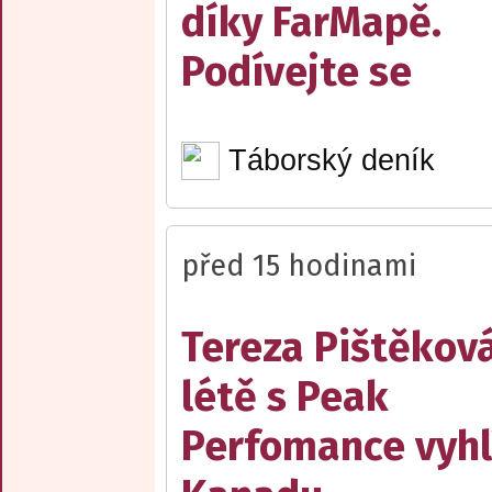
díky FarMapě.
Podívejte se
Táborský deník
před 15 hodinami
Tereza Pištěková
létě s Peak
Perfomance vyhl