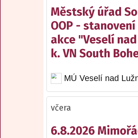
Městský úřad Sob
OOP - stanovení 
akce "Veselí nad
k. VN South Boh
MÚ Veselí nad Lužn
včera
6.8.2026 Mimořá