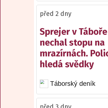
před 2 dny
Sprejer v Táboře
nechal stopu na
mrazírnách. Poli
hledá svědky
Táborský deník
před 3 dny