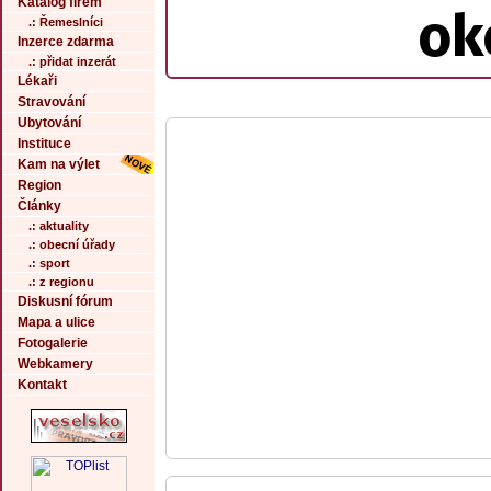
Katalog firem
ok
.: Řemeslníci
Inzerce zdarma
.: přidat inzerát
Lékaři
Stravování
Ubytování
Instituce
Kam na výlet
Region
Články
.: aktuality
.: obecní úřady
.: sport
.: z regionu
Diskusní fórum
Mapa a ulice
Fotogalerie
Webkamery
Kontakt