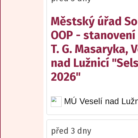
Městský úřad Sob
OOP - stanovení
T. G. Masaryka, V
nad Lužnicí "Sel
2026"
MÚ Veselí nad Lužn
před 3 dny