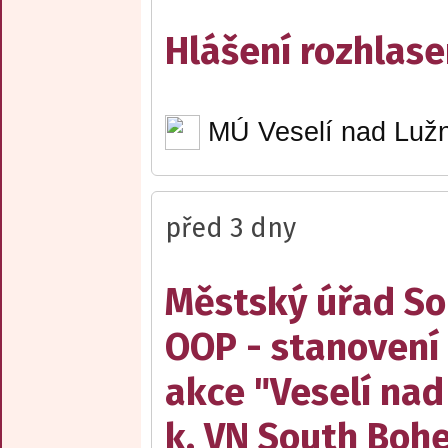
Hlášení rozhlase
MÚ Veselí nad Lužn
před 3 dny
Městský úřad Sob
OOP - stanovení 
akce "Veselí nad
k. VN South Boh