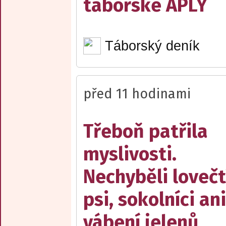
táborské APLY
Táborský deník
před 11 hodinami
Třeboň patřila
myslivosti.
Nechyběli lovečt
psi, sokolníci ani
vábení jelenů