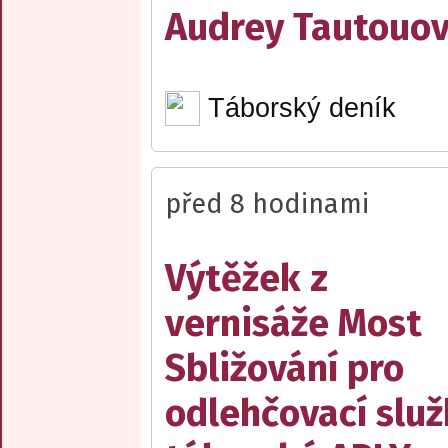
Audrey Tautouo
Táborský deník
před 8 hodinami
Výtěžek z
vernisáže Most
Sbližování pro
odlehčovací slu