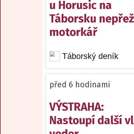
u Horusic na
Táborsku nepřež
motorkář
Táborský deník
před 6 hodinami
VÝSTRAHA:
Nastoupí další v
veder.