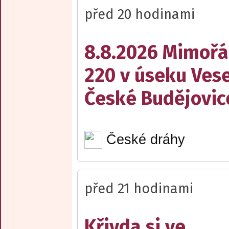
před 20 hodinami
8.8.2026 Mimořá
220 v úseku Vese
České Budějovic
České dráhy
před 21 hodinami
Křivda si ve