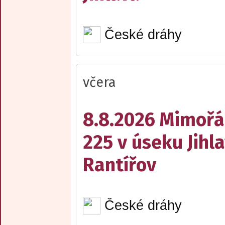
České dráhy
včera
8.8.2026 Mimořá
225 v úseku Jihl
Rantířov
České dráhy