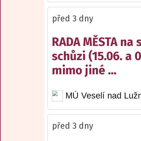
před 3 dny
RADA MĚSTA na sv
schůzi (15.06. a 
mimo jiné ...
MÚ Veselí nad Lužn
před 3 dny