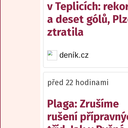
v Teplicích: reko
a deset gólů, Pl
ztratila
deník.cz
před 22 hodinami
Plaga: Zrušíme
rušení přípravný