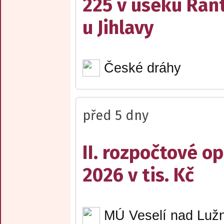
225 v úseku Rant
u Jihlavy
České dráhy
před 5 dny
II. rozpočtové op
2026 v tis. Kč
MÚ Veselí nad Lužn