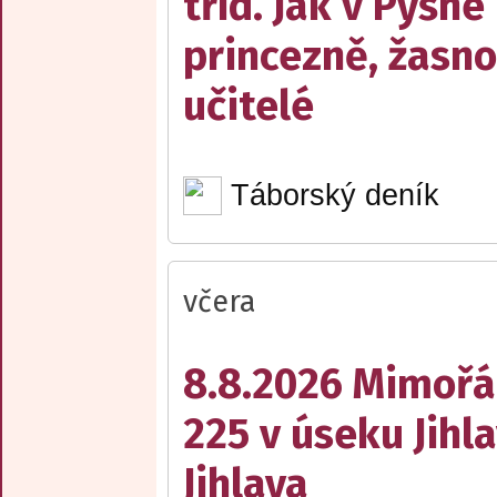
tříd. Jak v Pyšné
princezně, žasn
učitelé
Táborský deník
včera
8.8.2026 Mimořá
225 v úseku Jihl
Jihlava