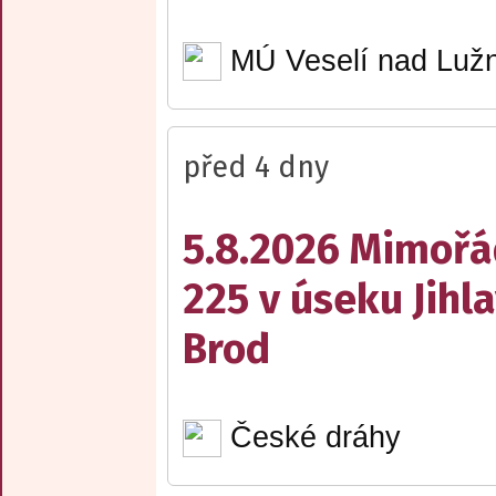
MÚ Veselí nad Lužn
před 4 dny
5.8.2026 Mimořá
225 v úseku Jihl
Brod
České dráhy