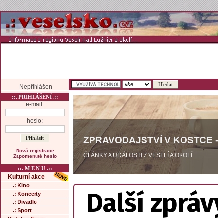
Nepřihlášen
::. PRIHLÁŠENÍ .::
e-mail:
heslo:
ZPRAVODAJSTVÍ V KOSTCE -
Nová registrace
ČLÁNKY A UDÁLOSTI Z VESELÍ A OKOLÍ
Zapomenuté heslo
::. M E N U .::
Kulturní akce
.: Kino
Další zpráv
.: Koncerty
.: Divadlo
.: Sport