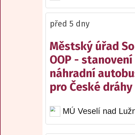
před 5 dny
Městský úřad Sob
OOP - stanovení 
náhradní autobu
pro České dráhy a
MÚ Veselí nad Lužn