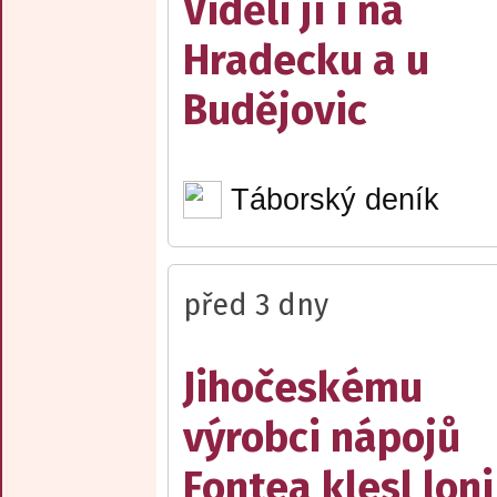
Viděli ji i na
Hradecku a u
Budějovic
Táborský deník
před 3 dny
Jihočeskému
výrobci nápojů
Fontea klesl loni