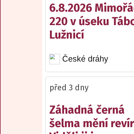
6.8.2026 Mimořá
220 v úseku Tábo
Lužnicí
České dráhy
před 3 dny
Záhadná černá
šelma mění reví