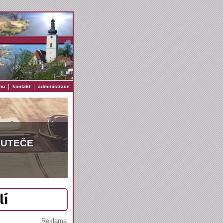
|
|
nu
kontakt
administrace
EUTEČE
lí
Reklama