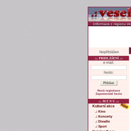
Nepřihlášen
::. PRIHLÁŠENÍ .::
e-mail:
heslo:
Nová registrace
Zapomenuté heslo
::. M E N U .::
Kulturní akce
.: Kino
.: Koncerty
.: Divadlo
.: Sport