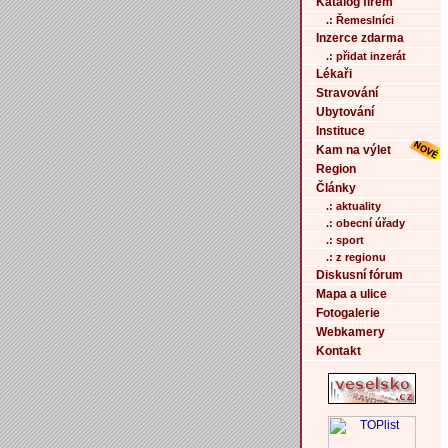
Katalog firem
.: Řemeslníci
Inzerce zdarma
.: přidat inzerát
Lékaři
Stravování
Ubytování
Instituce
Kam na výlet
Region
Články
.: aktuality
.: obecní úřady
.: sport
.: z regionu
Diskusní fórum
Mapa a ulice
Fotogalerie
Webkamery
Kontakt