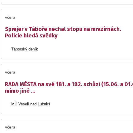
včera
Sprejer v Táboře nechal stopu na mrazírnách.
Policie hledá svědky
Táborský deník
včera
RADA MĚSTA na své 181. a 182. schůzi (15.06. a 01
mimo jiné ...
MÚ Veselí nad Lužnicí
včera