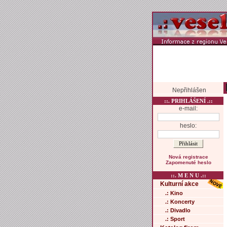
Nepřihlášen
::. PRIHLÁŠENÍ .::
e-mail:
heslo:
Nová registrace
Zapomenuté heslo
::. M E N U .::
Kulturní akce
.: Kino
.: Koncerty
.: Divadlo
.: Sport