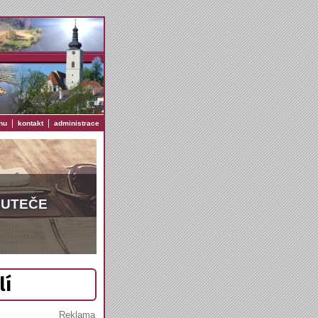
|
|
nu
kontakt
administrace
EUTEČE
lí
Reklama