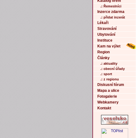
Katalog firem
.: Řemeslníci
Inzerce zdarma
.: přidat inzerát
Lékaři
Stravování
Ubytování
Instituce
Kam na výlet
Region
Články
.: aktuality
.: obecní úřady
.: sport
.: z regionu
Diskusní fórum
Mapa a ulice
Fotogalerie
Webkamery
Kontakt