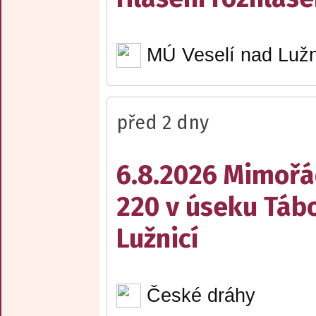
MÚ Veselí nad Lužn
před 2 dny
6.8.2026 Mimořá
220 v úseku Tábo
Lužnicí
České dráhy