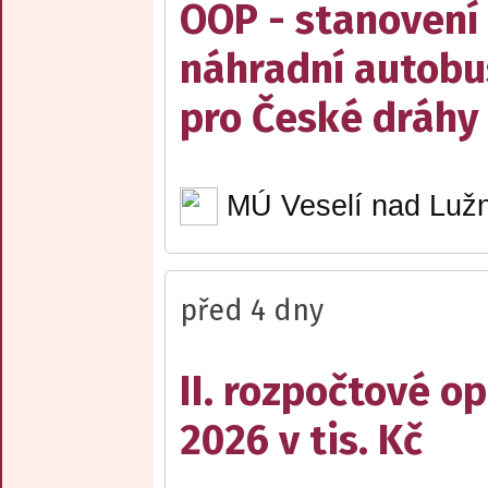
OOP - stanovení 
náhradní autobu
pro České dráhy a
MÚ Veselí nad Lužn
před 4 dny
II. rozpočtové op
2026 v tis. Kč