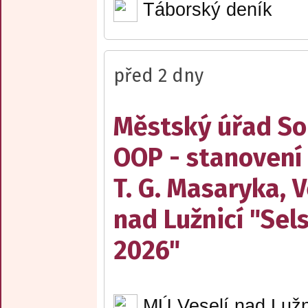
Táborský deník
před 2 dny
Městský úřad Sob
OOP - stanovení
T. G. Masaryka, V
nad Lužnicí "Sel
2026"
MÚ Veselí nad Lužn