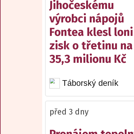
Jihočeskému
výrobci nápojů
Fontea klesl loni
zisk o třetinu na
35,3 milionu Kč
Táborský deník
před 3 dny