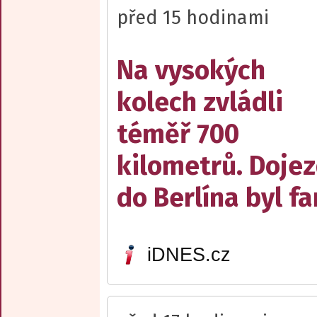
před 15 hodinami
Na vysokých
kolech zvládli
téměř 700
kilometrů. Doje
do Berlína byl f
iDNES.cz