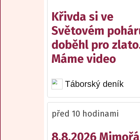
Křivda si ve
Světovém pohár
doběhl pro zlato
Máme video
Táborský deník
před 10 hodinami
8.8.2026 Mimořá