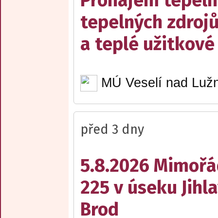
Pronájem tepelný
tepelných zdrojů
a teplé užitkové
MÚ Veselí nad Lužn
před 3 dny
5.8.2026 Mimořá
225 v úseku Jihl
Brod