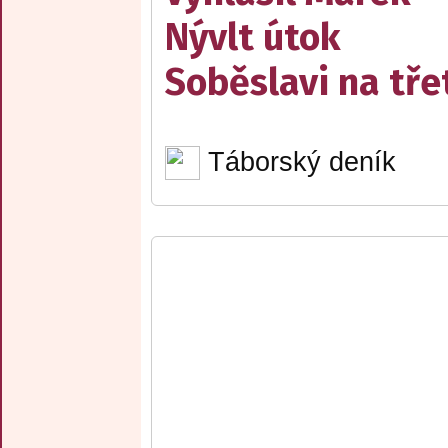
Nývlt útok
Soběslavi na třet
Táborský deník