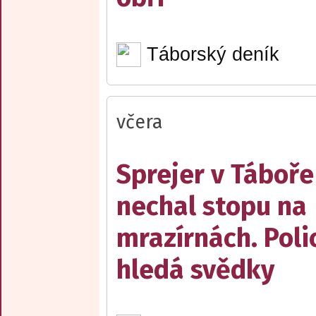
Táborský deník
včera
Sprejer v Táboře
nechal stopu na
mrazírnách. Poli
hledá svědky