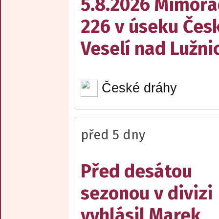
5.8.2026 Mimořá
226 v úseku Česk
Veselí nad Lužnic
České dráhy
před 5 dny
Před desátou
sezonou v divizi
vyhlásil Marek