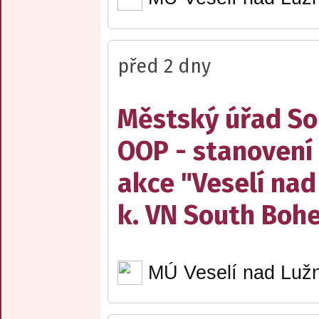
před 2 dny
Městský úřad Sob
OOP - stanovení 
akce "Veselí nad
k. VN South Boh
MÚ Veselí nad Lužn