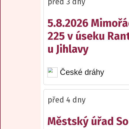
před 3 dny
5.8.2026 Mimořá
225 v úseku Rant
u Jihlavy
České dráhy
před 4 dny
Městský úřad Sob