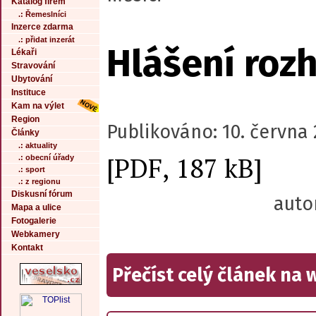
Katalog firem
.: Řemeslníci
Inzerce zdarma
.: přidat inzerát
Hlášení roz
Lékaři
Stravování
Ubytování
Instituce
Kam na výlet
Region
Publikováno: 10. června 
Články
.: aktuality
[PDF, 187 kB]
.: obecní úřady
.: sport
.: z regionu
Diskusní fórum
auto
Mapa a ulice
Fotogalerie
Webkamery
Kontakt
Přečíst celý článek na