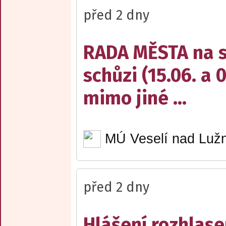
před 2 dny
RADA MĚSTA na sv
schůzi (15.06. a 
mimo jiné ...
MÚ Veselí nad Lužn
před 2 dny
Hlášení rozhlase