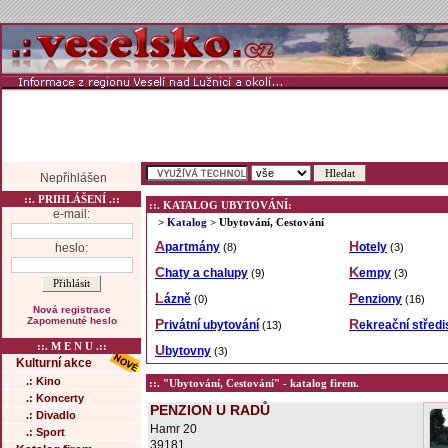
Nepřihlášen
::. PRIHLÁŠENÍ .::
::. KATALOG UBYTOVÁNÍ:
e-mail:
>
Katalog
> Ubytování, Cestování
Apartmány
Hotely
heslo:
(8)
(3)
Chaty a chalupy
Kempy
(9)
(3)
Lázně
Penziony
(0)
(16)
Nová registrace
Zapomenuté heslo
Privátní ubytování
Rekreační střed
(13)
::. M E N U .::
Ubytovny
(3)
Kulturní akce
.: Kino
::. "Ubytování, Cestování" - katalog firem.
.: Koncerty
PENZION U RADŮ
.: Divadlo
Hamr 20
.: Sport
39181