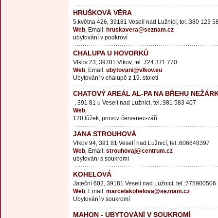
HRUŠKOVÁ VĚRA
5.května 426, 39181 Veselí nad Lužnicí, tel.:380 123 5
Web
, Email:
hruskavera@seznam.cz
ubytování v podkroví
CHALUPA U HOVORKŮ
Vlkov 23, 39781 Vlkov, tel.:724 371 770
Web
, Email:
ubytovani@vlkov.eu
Ubytování v chalupě z 19. století
CHATOVÝ AREÁL AL-PA NA BŘEHU NEŽÁR
, 391 81 u Veselí nad Lužnicí, tel.:381 583 407
Web
,
120 lůžek, provoz červenec-září
JANA STROUHOVÁ
Vlkov 94, 391 81 Veselí nad Lužnicí, tel.:606648397
Web
, Email:
strouhovaj@centrum.cz
ubytování s soukromí
KOHELOVÁ
Jateční 602, 39181 Veselí nad Lužnicí, tel.:775900506
Web
, Email:
marcelakohelova@seznam.cz
Ubytování v soukromí
MAHON - UBYTOVÁNÍ V SOUKROMÍ