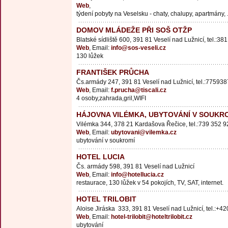
Web
,
týdení pobyty na Veselsku - chaty, chalupy, apartmány, .
DOMOV MLÁDEŽE PŘI SOŠ OTŽP
Blatské sídliště 600, 391 81 Veselí nad Lužnicí, tel.:38
Web
, Email:
info@sos-veseli.cz
130 lůžek
FRANTIŠEK PRŮCHA
Čs.armády 247, 391 81 Veselí nad Lužnicí, tel.:77593
Web
, Email:
f.prucha@tiscali.cz
4 osoby,zahrada,gril,WIFI
HÁJOVNA VILÉMKA, UBYTOVÁNÍ V SOUKR
Vilémka 344, 378 21 Kardašova Řečice, tel.:739 352 9
Web
, Email:
ubytovani@vilemka.cz
ubytování v soukromí
HOTEL LUCIA
Čs. armády 598, 391 81 Veselí nad Lužnicí
Web
, Email:
info@hotellucia.cz
restaurace, 130 lůžek v 54 pokojích, TV, SAT, internet.
HOTEL TRILOBIT
Aloise Jiráska 333, 391 81 Veselí nad Lužnicí, tel.:+4
Web
, Email:
hotel-trilobit@hoteltrilobit.cz
ubytování