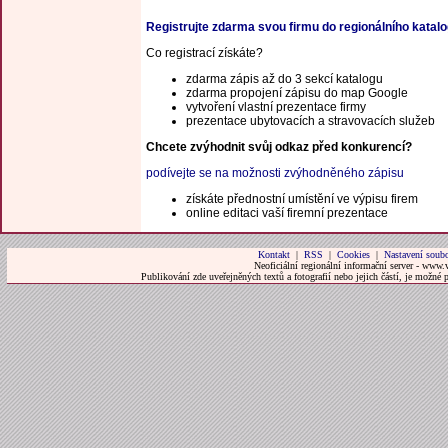
Registrujte zdarma svou firmu do regionálního katal
Co registrací získáte?
zdarma zápis až do 3 sekcí katalogu
zdarma propojení zápisu do map Google
vytvoření vlastní prezentace firmy
prezentace ubytovacích a stravovacích služeb
Chcete zvýhodnit svůj odkaz před konkurencí?
podívejte se na možnosti zvýhodněného zápisu
získáte přednostní umístění ve výpisu firem
online editaci vaší firemní prezentace
Kontakt
|
RSS
|
Cookies
|
Nastavení soubo
Neoficiální regionální informační server - www.
Publikování zde uveřejněných textů a fotografií nebo jejich částí, je možné