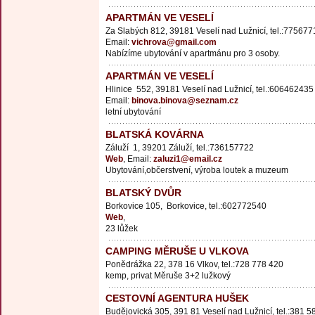
APARTMÁN VE VESELÍ
Za Slabých 812, 39181 Veselí nad Lužnicí, tel.:77567
Email:
vichrova@gmail.com
Nabízíme ubytování v apartmánu pro 3 osoby.
APARTMÁN VE VESELÍ
Hlinice 552, 39181 Veselí nad Lužnicí, tel.:606462435
Email:
binova.binova@seznam.cz
letní ubytování
BLATSKÁ KOVÁRNA
Záluží 1, 39201 Záluží, tel.:736157722
Web
, Email:
zaluzi1@email.cz
Ubytování,občerstvení, výroba loutek a muzeum
BLATSKÝ DVŮR
Borkovice 105, Borkovice, tel.:602772540
Web
,
23 lůžek
CAMPING MĚRUŠE U VLKOVA
Ponědrážka 22, 378 16 Vlkov, tel.:728 778 420
kemp, privat Měruše 3+2 lužkový
CESTOVNÍ AGENTURA HUŠEK
Budějovická 305, 391 81 Veselí nad Lužnicí, tel.:381 5