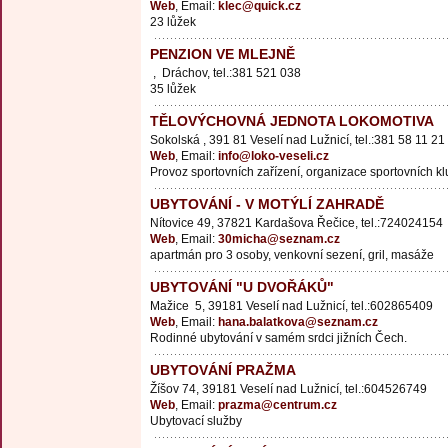
Web
, Email:
klec@quick.cz
23 lůžek
PENZION VE MLEJNĚ
, Dráchov, tel.:381 521 038
35 lůžek
TĚLOVÝCHOVNÁ JEDNOTA LOKOMOTIVA
Sokolská , 391 81 Veselí nad Lužnicí, tel.:381 58 11 21
Web
, Email:
info@loko-veseli.cz
Provoz sportovních zařízení, organizace sportovních k
UBYTOVÁNÍ - V MOTÝLÍ ZAHRADĚ
Nítovice 49, 37821 Kardašova Řečice, tel.:724024154
Web
, Email:
30micha@seznam.cz
apartmán pro 3 osoby, venkovní sezení, gril, masáže
UBYTOVÁNÍ "U DVOŘÁKŮ"
Mažice 5, 39181 Veselí nad Lužnicí, tel.:602865409
Web
, Email:
hana.balatkova@seznam.cz
Rodinné ubytování v samém srdci jižních Čech.
UBYTOVÁNÍ PRAŽMA
Žíšov 74, 39181 Veselí nad Lužnicí, tel.:604526749
Web
, Email:
prazma@centrum.cz
Ubytovací služby