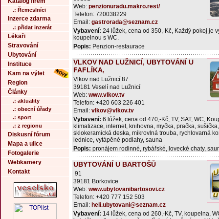
Katalog firem
Web:
penzionuradu.makro.rest/
.: Řemeslníci
Telefon: 720038229
Inzerce zdarma
Email:
gastrorada@seznam.cz
.: přidat inzerát
Vybavení:
24 lůžek, cena od 350,-Kč, Každý pokoj je 
Lékaři
koupelnou s WC.
Stravování
Popis:
Penzion-restaurace
Ubytování
VLKOV NAD LUŽNICÍ, UBYTOVÁNÍ U
Instituce
FAFLÍKA,
Kam na výlet
Vlkov nad Lužnicí 87
Region
39181 Veselí nad Lužnicí
Články
Web:
www.vlkov.tv
.: aktuality
Telefon: +420 603 226 401
.: obecní úřady
Email:
vlkov@vlkov.tv
.: sport
Vybavení:
6 lůžek, cena od 470,-Kč, TV, SAT, WC, Ko
.: z regionu
klimatizace, internet, knihovna, myčka, pračka, sušička,
sklokeramická deska, mikrovlná trouba, rychlovarná ko
Diskusní fórum
lednice, vytápěné podlahy, sauna
Mapa a ulice
Popis:
pronájem rodinné, rybářské, lovecké chaty, sauna
Fotogalerie
Webkamery
UBYTOVÁNÍ U BARTOŠŮ
Kontakt
91
39181 Borkovice
Web:
www.ubytovanibartosovi.cz
Telefon: +420 777 152 503
Email:
heli.ubytovani@seznam.cz
Vybavení:
14 lůžek, cena od 260,-Kč, TV, koupelna, WC