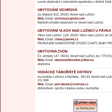
Levné ubytování v zahradním apartmánu v klidné část
UBYTOVÁNÍ VICHROVÁ
Za Slabých 812, 39181 Veselí nad Lužnicí
Web
, Email:
vichrova@gmail.com
Nabízím privátní ubytování ve Veselí nad Lužnicí.
UBYTOVÁNÍ VLKOV NAD LUŽNICÍ U PÁVKA
Vlkov nad Lužnicí 11/II, 39181 Vlkov nad Lužnicí, tel.
Web
, Email:
chata@pavek.cz
PRONÁJEM SAMOSTATNĚ STOJÍCÍ CHATY, BABY FR
UBYTOVNA ZVON
Čs. armády 147, 39181 Veselí nad Lužnicí, tel.:77515
Web
, Email:
ubytovaniVeselinL@likar.eu
ubytovna
VODÁCKÉ TÁBOŘIŠTĚ OSTROV
na soutoku Lužnice a Nežárky , 391 81 Veselí nad Lužni
151 686
Web
, Email:
petr.danek@centrum.cz
občerstvení, sprchy s teplou vodou, kuchyňka