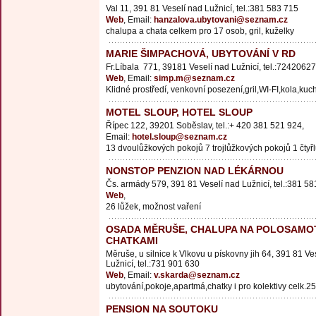
Val 11, 391 81 Veselí nad Lužnicí, tel.:381 583 715
Web
, Email:
hanzalova.ubytovani@seznam.cz
chalupa a chata celkem pro 17 osob, gril, kuželky
MARIE ŠIMPACHOVÁ, UBYTOVÁNÍ V RD
Fr.Líbala 771, 39181 Veselí nad Lužnicí, tel.:7242062
Web
, Email:
simp.m@seznam.cz
Klidné prostředí, venkovní posezení,gril,WI-FI,kola,ku
MOTEL SLOUP, HOTEL SLOUP
Řípec 122, 39201 Soběslav, tel.:+ 420 381 521 924,
Email:
hotel.sloup@seznam.cz
13 dvoulůžkových pokojů 7 trojlůžkových pokojů 1 čtyř
NONSTOP PENZION NAD LÉKÁRNOU
Čs. armády 579, 391 81 Veselí nad Lužnicí, tel.:381 5
Web
,
26 lůžek, možnost vaření
OSADA MĚRUŠE, CHALUPA NA POLOSAMO
CHATKAMI
Měruše, u silnice k Vlkovu u pískovny jih 64, 391 81 Ve
Lužnicí, tel.:731 901 630
Web
, Email:
v.skarda@seznam.cz
ubytování,pokoje,apartmá,chatky i pro kolektivy celk.25
PENSION NA SOUTOKU