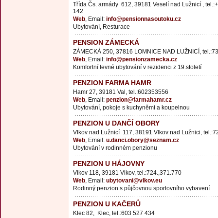
Třída Čs. armády 612, 39181 Veselí nad Lužnicí , tel.
142
Web
, Email:
info@pensionnasoutoku.cz
Ubytování, Resturace
PENSION ZÁMECKÁ
ZÁMECKÁ 250, 37816 LOMNICE NAD LUŽNICÍ, tel.:7
Web
, Email:
info@pensionzamecka.cz
Komfortní levné ubytování v rezidenci z 19.století
PENZION FARMA HAMR
Hamr 27, 39181 Val, tel.:602353556
Web
, Email:
penzion@farmahamr.cz
Ubytování, pokoje s kuchyněmi a koupelnou
PENZION U DANČÍ OBORY
Vlkov nad Lužnicí 117, 38191 Vlkov nad Lužnici, tel.
Web
, Email:
u.danci.obory@seznam.cz
Ubytování v rodinném penzionu
PENZION U HÁJOVNY
Vlkov 118, 39181 Vlkov, tel.:724.,371.770
Web
, Email:
ubytovani@vlkov.eu
Rodinný penzion s půjčovnou sportovního vybavení
PENZION U KAČERŮ
Klec 82, Klec, tel.:603 527 434