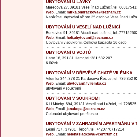
UBYTOVÁNÍ U LÁVKY
Maredova 27, 39181 Veselí nad Lužnicí, tel.:60317541
Web
, Email:
mirka.ondrackova@seznam.cz
Nabízíme ubytování až pro 25 osob ve Veselí nad Lužni
UBYTOVÁNÍ U VESELÍ NAD LUŽNICÍ
Borkovice 91, 39181 Veselí nad Lužnicí, tel.:77715250
Web
, Email:
heli,ubytovani@seznam.cz
Ubytování v soukromí. Celková kapacita 16 osob
UBYTOVÁNÍ U VOJTŮ
Hamr 18, 391 81 Hamr, tel.:381 582 207
6 lůžek
UBYTOVÁNÍ V DŘEVĚNÉ CHATĚ VILÉMKA
Vilémka 344, 378 21 Kardašova Řečice, tel.:739 352 9
Web
, Email:
ubytovani@vilemka.cz
ubytování v soukromí
UBYTOVÁNÍ V SOUKROMÍ
K.H.Máchy 694, 39181 Veselí nad Lužnicí, tel.:72852
Web
, Email:
janakopa@seznam.cz
Celoroční ubytování pro 6 osob
UBYTOVÁNÍ V ZAHRADNÍM APARTMÁNU V 
Lesní 717 , 37901 Třeboň, tel.:+420776717214
Web
, Email:
helenasladkova@centrum.cz