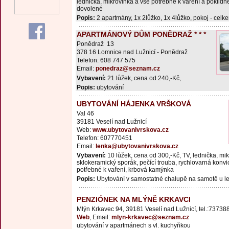
lednička, mikrovlnka a vše potřebné k vaření a poklidn
dovolené
Popis:
2 apartmány, 1x 2lůžko, 1x 4lůžko, pokoj - celk
APARTMÁNOVÝ DŮM PONĚDRAŽ * * *
Ponědraž 13
378 16 Lomnice nad Lužnicí - Ponědraž
Telefon: 608 747 575
Email:
ponedraz@seznam.cz
Vybavení:
21 lůžek, cena od 240,-Kč,
Popis:
ubytování
UBYTOVÁNÍ HÁJENKA VRŠKOVÁ
Val 46
39181 Veselí nad Lužnicí
Web:
www.ubytovanivrskova.cz
Telefon: 607770451
Email:
lenka@ubytovanivrskova.cz
Vybavení:
10 lůžek, cena od 300,-Kč, TV, lednička, mi
sklokeramický sporák, pečící trouba, rychlovarná konvi
potřebné k vaření, krbová kamýnka
Popis:
Ubytování v samostatné chalupě na samotě u le
PENZIÓNEK NA MLÝNĚ KRKAVCI
Mlýn Krkavec 94, 39181 Veselí nad Lužnicí, tel.:7373
Web
, Email:
mlyn-krkavec@seznam.cz
ubytování v apartmánech s vl. kuchyňkou