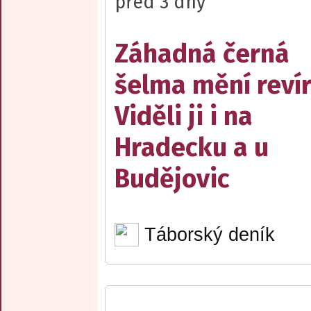
před 3 dny
Záhadná černá
šelma mění reví
Viděli ji i na
Hradecku a u
Budějovic
Táborský deník