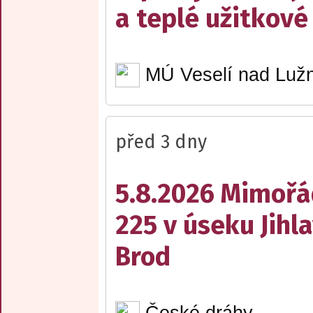
a teplé užitkové
MÚ Veselí nad Lužn
před 3 dny
5.8.2026 Mimořá
225 v úseku Jihl
Brod
České dráhy