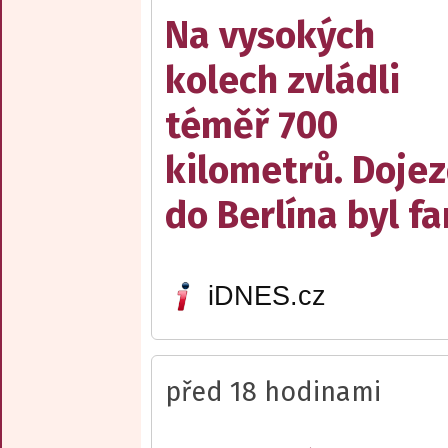
Na vysokých
kolech zvládli
téměř 700
kilometrů. Doje
do Berlína byl f
iDNES.cz
před 18 hodinami