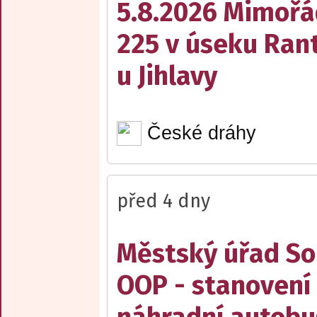
5.8.2026 Mimořá
225 v úseku Rant
u Jihlavy
České dráhy
před 4 dny
Městský úřad Sob
OOP - stanovení 