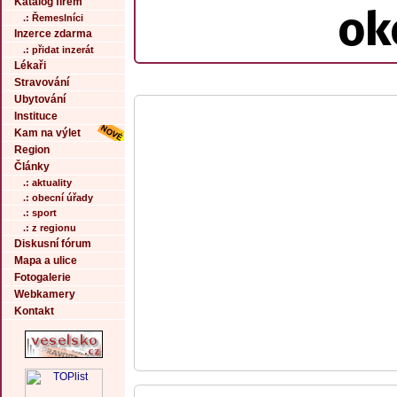
Katalog firem
ok
.: Řemeslníci
Inzerce zdarma
.: přidat inzerát
Lékaři
Stravování
Ubytování
Instituce
Kam na výlet
Region
Články
.: aktuality
.: obecní úřady
.: sport
.: z regionu
Diskusní fórum
Mapa a ulice
Fotogalerie
Webkamery
Kontakt