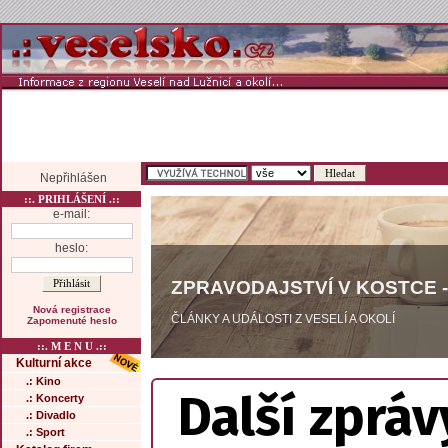
Nepřihlášen
::. PRIHLÁŠENÍ .::
e-mail:
heslo:
ZPRAVODAJSTVÍ V KOSTCE -
Nová registrace
ČLÁNKY A UDÁLOSTI Z VESELÍ A OKOLÍ
Zapomenuté heslo
::. M E N U .::
Kulturní akce
.: Kino
Další zpráv
.: Koncerty
.: Divadlo
.: Sport