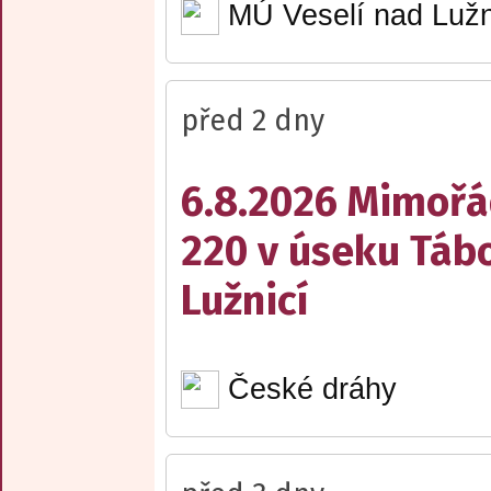
MÚ Veselí nad Lužn
před 2 dny
6.8.2026 Mimořá
220 v úseku Tábo
Lužnicí
České dráhy