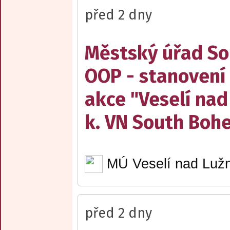
před 2 dny
Městský úřad Sob
OOP - stanovení 
akce "Veselí nad
k. VN South Boh
MÚ Veselí nad Lužn
před 2 dny