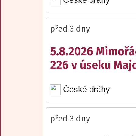
před 3 dny
5.8.2026 Mimořá
226 v úseku Maj
České dráhy
před 3 dny