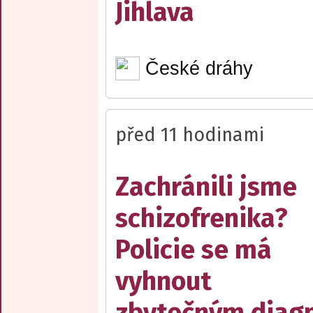
Jihlava
České dráhy
před 11 hodinami
Zachránili jsme
schizofrenika?
Policie se má
vyhnout
zbytečným diag