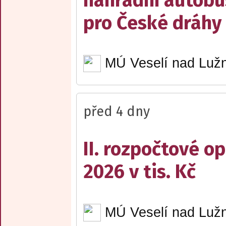
náhradní autobu
pro České dráhy a
MÚ Veselí nad Lužn
před 4 dny
II. rozpočtové op
2026 v tis. Kč
MÚ Veselí nad Lužn