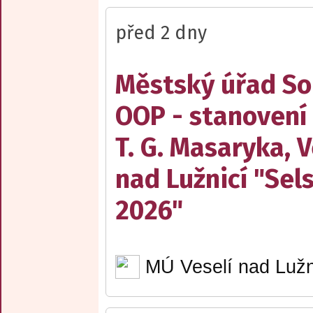
před 2 dny
Městský úřad Sob
OOP - stanovení
T. G. Masaryka, V
nad Lužnicí "Sel
2026"
MÚ Veselí nad Lužn