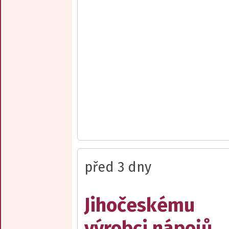
před 3 dny
Jihočeskému
výrobci nápojů