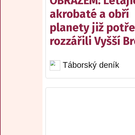
OBRAZEM: Létají
akrobaté a obří
planety již potře
rozzářili Vyšší B
Táborský deník