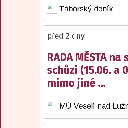
Táborský deník
před 2 dny
RADA MĚSTA na sv
schůzi (15.06. a 
mimo jiné ...
MÚ Veselí nad Lužn