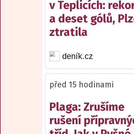
v Teplicích: reko
a deset gólů, Pl
ztratila
deník.cz
před 15 hodinami
Plaga: Zrušíme
rušení přípravný
tříd. Jak v Pyšné