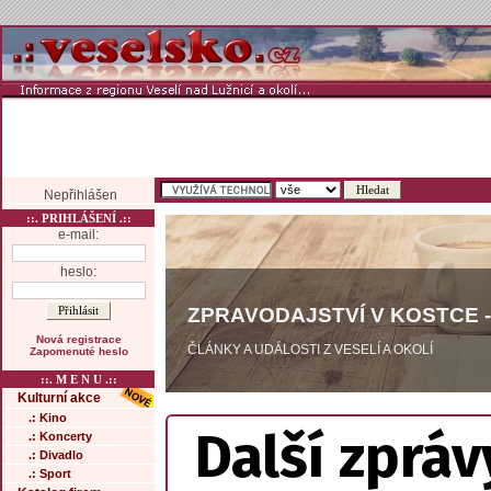
Nepřihlášen
::. PRIHLÁŠENÍ .::
e-mail:
heslo:
ZPRAVODAJSTVÍ V KOSTCE -
Nová registrace
ČLÁNKY A UDÁLOSTI Z VESELÍ A OKOLÍ
Zapomenuté heslo
::. M E N U .::
Kulturní akce
.: Kino
Další zpráv
.: Koncerty
.: Divadlo
.: Sport