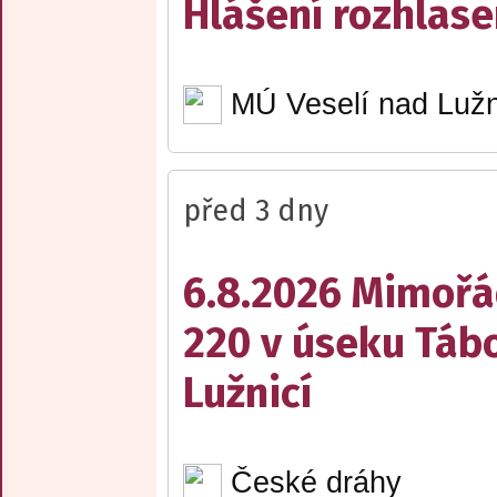
Hlášení rozhlase
MÚ Veselí nad Lužn
před 3 dny
6.8.2026 Mimořá
220 v úseku Tábo
Lužnicí
České dráhy