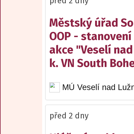
před 2 dny
Městský úřad Sob
OOP - stanovení 
akce "Veselí nad
k. VN South Boh
MÚ Veselí nad Lužn
před 2 dny