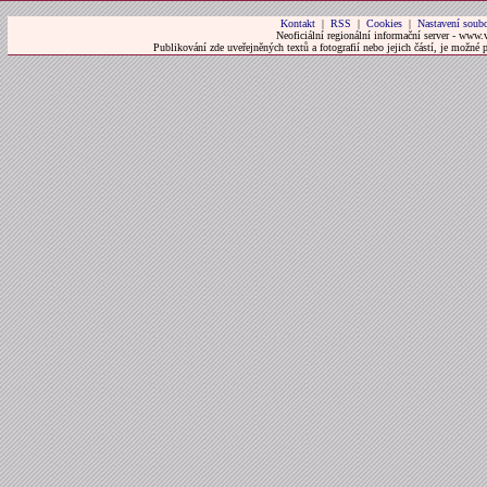
Kontakt
|
RSS
|
Cookies
|
Nastavení soubo
Neoficiální regionální informační server - www.
Publikování zde uveřejněných textů a fotografií nebo jejich částí, je možné