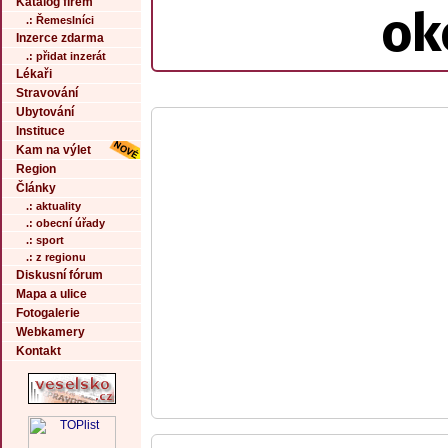
Katalog firem
ok
.: Řemeslníci
Inzerce zdarma
.: přidat inzerát
Lékaři
Stravování
Ubytování
Instituce
Kam na výlet
Region
Články
.: aktuality
.: obecní úřady
.: sport
.: z regionu
Diskusní fórum
Mapa a ulice
Fotogalerie
Webkamery
Kontakt