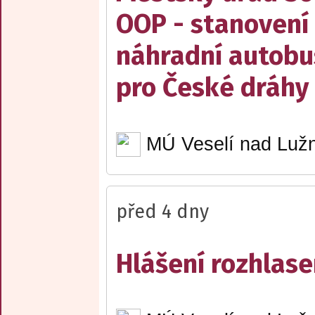
OOP - stanovení 
náhradní autobu
pro České dráhy a
MÚ Veselí nad Lužn
před 4 dny
Hlášení rozhlase