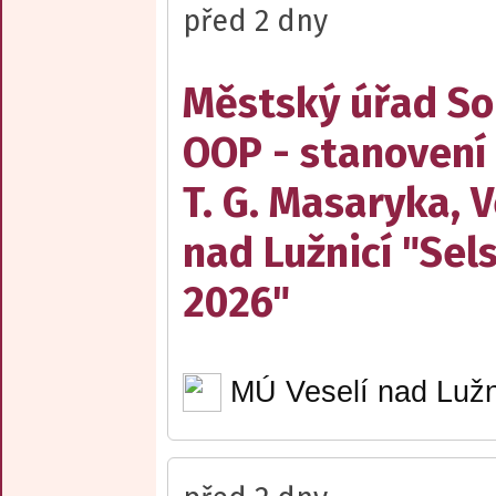
před 2 dny
Městský úřad Sob
OOP - stanovení
T. G. Masaryka, V
nad Lužnicí "Sel
2026"
MÚ Veselí nad Lužn