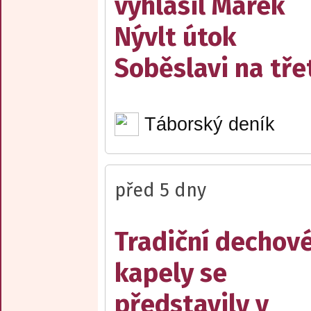
vyhlásil Marek
Nývlt útok
Soběslavi na třet
Táborský deník
před 5 dny
Tradiční dechov
kapely se
představily v