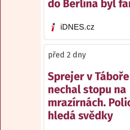
do Berlína byl f
iDNES.cz
před 2 dny
Sprejer v Táboře
nechal stopu na
mrazírnách. Poli
hledá svědky