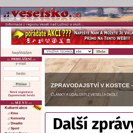
Nepřihlášen
::. PRIHLÁŠENÍ .::
e-mail:
heslo:
ZPRAVODAJSTVÍ V KOSTCE -
Nová registrace
ČLÁNKY A UDÁLOSTI Z VESELÍ A OKOLÍ
Zapomenuté heslo
::. M E N U .::
Kulturní akce
.: Kino
Další zpráv
.: Koncerty
.: Divadlo
.: Sport