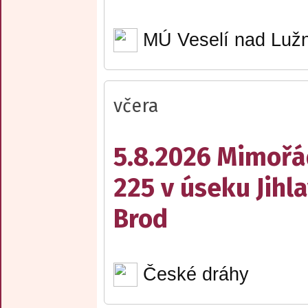
MÚ Veselí nad Lužn
včera
5.8.2026 Mimořá
225 v úseku Jihl
Brod
České dráhy