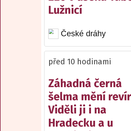
Lužnicí
České dráhy
před 10 hodinami
Záhadná černá
šelma mění reví
Viděli ji i na
Hradecku a u