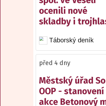
spol. ve Veselí
ocenili nové
skladby i trojhla
Táborský deník
před 4 dny
Městský úřad Sob
OOP - stanovení 
akce Betonový m