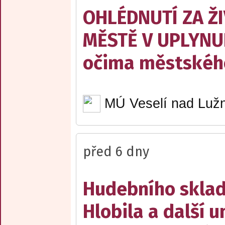
OHLÉDNUTÍ ZA Ž
MĚSTĚ V UPLYNU
očima městskéh
MÚ Veselí nad Lužn
před 6 dny
Hudebního sklad
Hlobila a další 