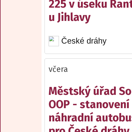
225 v úseku Rant
u Jihlavy
České dráhy
včera
Městský úřad Sob
OOP - stanovení 
náhradní autobu
pro České dráhy a