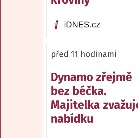
iDNES.cz
před 11 hodinami
Dynamo zřejmě
bez béčka.
Majitelka zvažuj
nabídku