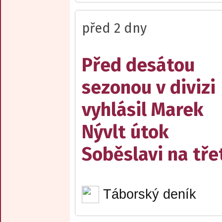
před 2 dny
Před desátou
sezonou v divizi
vyhlásil Marek
Nývlt útok
Soběslavi na třet
Táborský deník