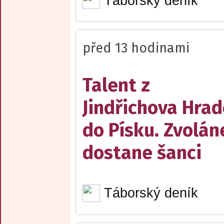
Táborský deník
před 13 hodinami
Talent z
Jindřichova Hrad
do Písku. Zvolán
dostane šanci
Táborský deník