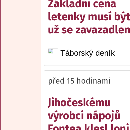
Základní cena
letenky musí bý
už se zavazadle
Táborský deník
před 15 hodinami
Jihočeskému
výrobci nápojů
Fontea klesl loni