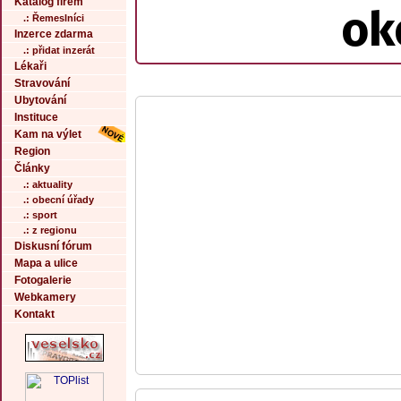
Katalog firem
ok
.: Řemeslníci
Inzerce zdarma
.: přidat inzerát
Lékaři
Stravování
Ubytování
Instituce
Kam na výlet
Region
Články
.: aktuality
.: obecní úřady
.: sport
.: z regionu
Diskusní fórum
Mapa a ulice
Fotogalerie
Webkamery
Kontakt