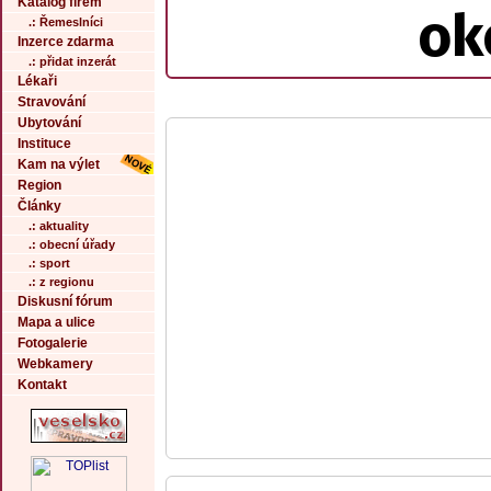
Katalog firem
ok
.: Řemeslníci
Inzerce zdarma
.: přidat inzerát
Lékaři
Stravování
Ubytování
Instituce
Kam na výlet
Region
Články
.: aktuality
.: obecní úřady
.: sport
.: z regionu
Diskusní fórum
Mapa a ulice
Fotogalerie
Webkamery
Kontakt