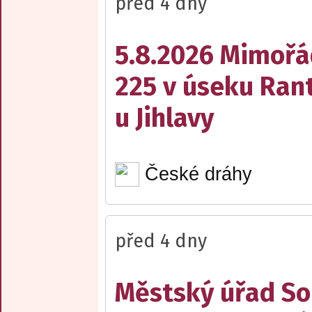
před 4 dny
5.8.2026 Mimořá
225 v úseku Rant
u Jihlavy
České dráhy
před 4 dny
Městský úřad Sob