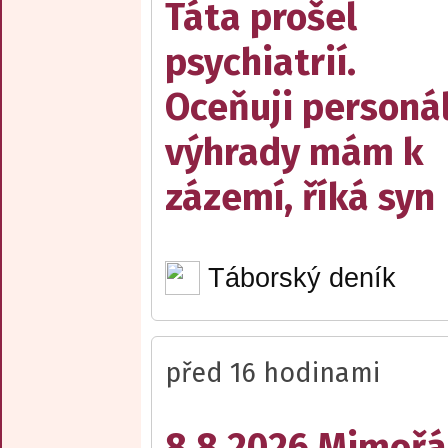
Táta prošel
psychiatrií.
Oceňuji personál
výhrady mám k
zázemí, říká syn
Táborský deník
před 16 hodinami
8.8.2026 Mimořá