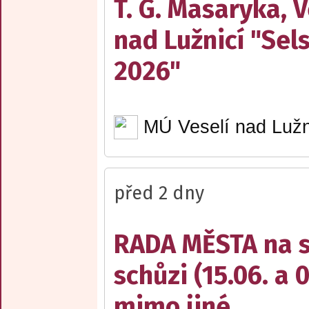
T. G. Masaryka, V
nad Lužnicí "Sel
2026"
MÚ Veselí nad Lužn
před 2 dny
RADA MĚSTA na sv
schůzi (15.06. a 
mimo jiné ...