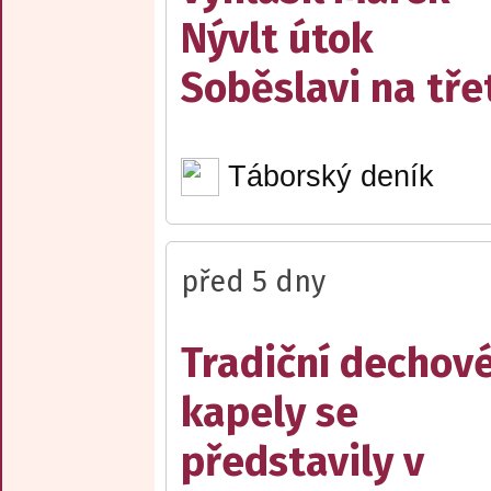
Nývlt útok
Soběslavi na třet
Táborský deník
před 5 dny
Tradiční dechov
kapely se
představily v