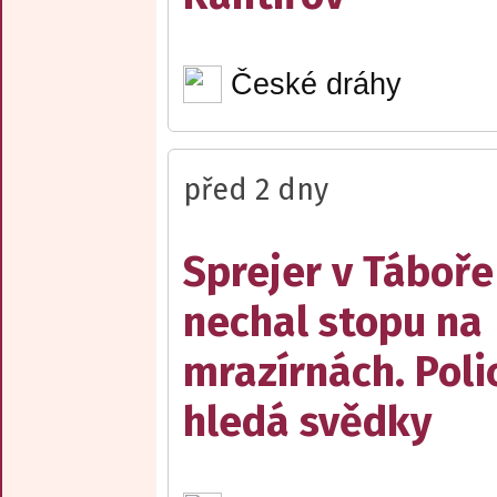
České dráhy
před 2 dny
Sprejer v Táboře
nechal stopu na
mrazírnách. Poli
hledá svědky