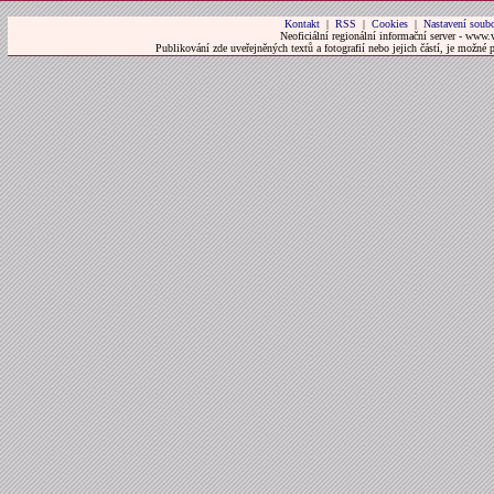
Kontakt
|
RSS
|
Cookies
|
Nastavení soubo
Neoficiální regionální informační server - www.
Publikování zde uveřejněných textů a fotografií nebo jejich částí, je možné