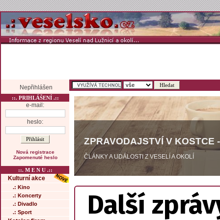
Nepřihlášen
::. PRIHLÁŠENÍ .::
e-mail:
heslo:
ZPRAVODAJSTVÍ V KOSTCE -
Nová registrace
ČLÁNKY A UDÁLOSTI Z VESELÍ A OKOLÍ
Zapomenuté heslo
::. M E N U .::
Kulturní akce
.: Kino
Další zpráv
.: Koncerty
.: Divadlo
.: Sport