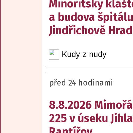
Minoritský klášt
a budova špitálu
Jindřichově Hrad
Kudy z nudy
před 24 hodinami
8.8.2026 Mimořá
225 v úseku Jihl
Rantířov