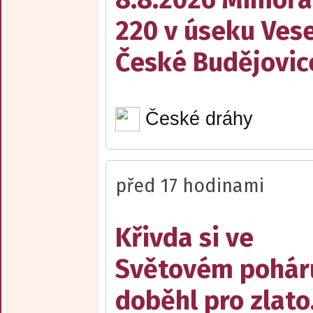
220 v úseku Vese
České Budějovic
České dráhy
před 17 hodinami
Křivda si ve
Světovém pohár
doběhl pro zlato