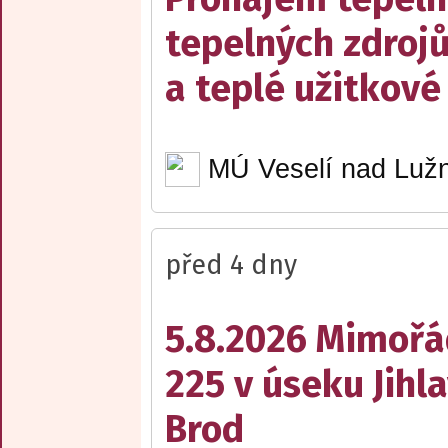
tepelných zdrojů
a teplé užitkové
MÚ Veselí nad Lužn
před 4 dny
5.8.2026 Mimořá
225 v úseku Jihl
Brod