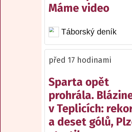
Máme video
Táborský deník
před 17 hodinami
Sparta opět
prohrála. Blázin
v Teplicích: reko
a deset gólů, Pl