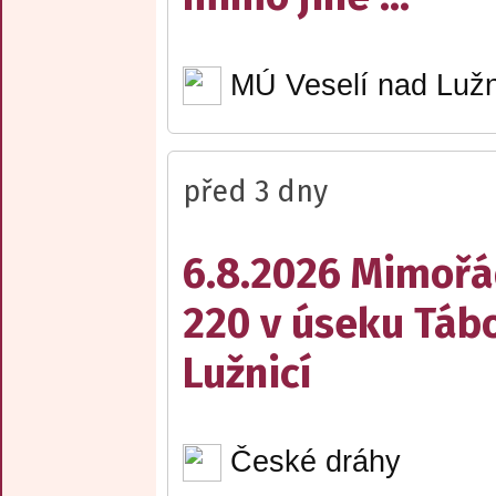
MÚ Veselí nad Lužn
před 3 dny
6.8.2026 Mimořá
220 v úseku Tábo
Lužnicí
České dráhy