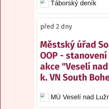
Táborský deník
před 2 dny
Městský úřad Sob
OOP - stanovení 
akce "Veselí nad
k. VN South Boh
MÚ Veselí nad Lužn