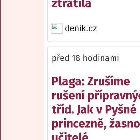
ztratila
deník.cz
před 18 hodinami
Plaga: Zrušíme
rušení přípravný
tříd. Jak v Pyšné
princezně, žasn
učitelé