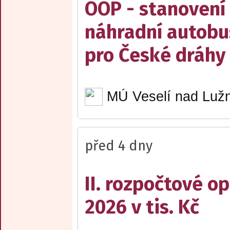
OOP - stanovení 
náhradní autobu
pro České dráhy a
MÚ Veselí nad Lužn
před 4 dny
II. rozpočtové op
2026 v tis. Kč