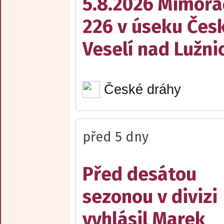
5.8.2026 Mimořá
226 v úseku Česk
Veselí nad Lužnic
České dráhy
před 5 dny
Před desátou
sezonou v divizi
vyhlásil Marek