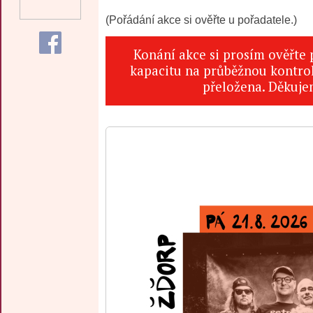
(Pořádání akce si ověřte u pořadatele.)
Konání akce si prosím ověřte
kapacitu na průběžnou kontrol
přeložena. Děkuje