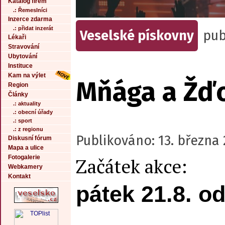
Katalog firem
.: Řemeslníci
Inzerce zdarma
.: přidat inzerát
Veselské pískovny
pub
Lékaři
Stravování
Ubytování
Instituce
Kam na výlet
Mňága a Žď
Region
Články
.: aktuality
.: obecní úřady
.: sport
.: z regionu
Publikováno: 13. března
Diskusní fórum
Mapa a ulice
Fotogalerie
Začátek akce:
Webkamery
Kontakt
pátek 21.8. o