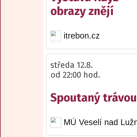
obrazy znějí
itrebon.cz
středa 12.8.
od 22:00 hod.
Spoutaný trávou 
MÚ Veselí nad Lužn