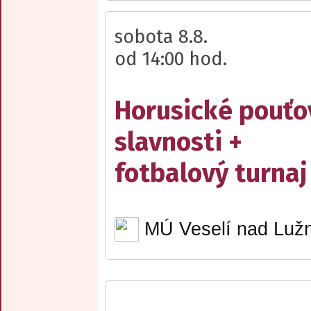
sobota 8.8.
od 14:00 hod.
Horusické pouťo
slavnosti +
fotbalový turnaj
MÚ Veselí nad Lužn