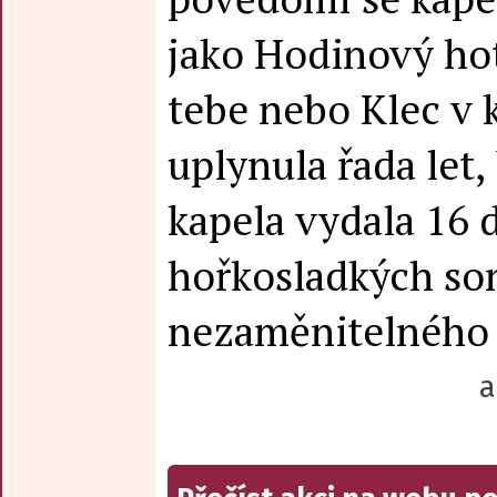
jako Hodinový hot
tebe nebo Klec v 
uplynula řada let
kapela vydala 16 
hořkosladkých so
nezaměnitelného 
a