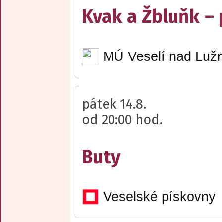
Kvak a Žbluňk –
MÚ Veselí nad Lužn
pátek 14.8.
od 20:00 hod.
Buty
Veselské pískovny