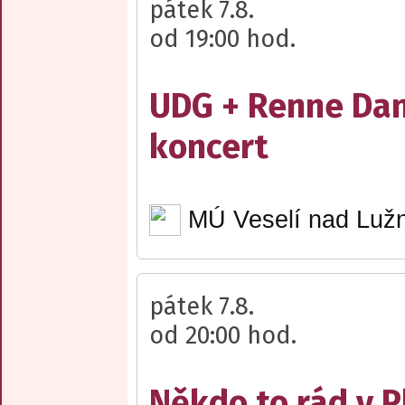
pátek 7.8.
od 19:00 hod.
UDG + Renne Dan
koncert
MÚ Veselí nad Lužn
pátek 7.8.
od 20:00 hod.
Někdo to rád v P