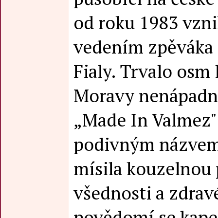
od roku 1983 vzni
vedením zpěváka a
Fialy. Trvalo osm 
Moravy nenápadn
„Made In Valmez"
podivným názvem,
mísila kouzelnou 
všednosti a zdravé
povědomí se kapel