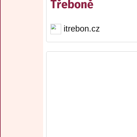
Třeboně
itrebon.cz