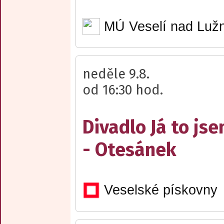
MÚ Veselí nad Lužn
neděle 9.8.
od 16:30 hod.
Divadlo Já to js
- Otesánek
Veselské pískovny