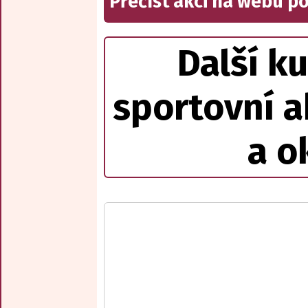
Přečíst akci na webu p
Další ku
sportovní a
a o