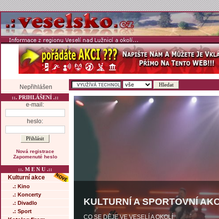
Nepřihlášen
::. PRIHLÁŠENÍ .::
e-mail:
heslo:
Nová registrace
Zapomenuté heslo
::. M E N U .::
Kulturní akce
.: Kino
.: Koncerty
KULTURNÍ A SPORTOVNÍ AKC
.: Divadlo
.: Sport
CO SE DĚJE VE VESELÍ A OKOLÍ