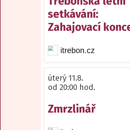
Třeboňská letní
setkávání:
Zahajovací konc
itrebon.cz
úterý 11.8.
od 20:00 hod.
Zmrzlinář