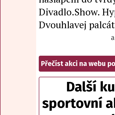
Divadlo.Show. Hy
Dvouhlavej palcát
a
Přečíst akci na webu p
Další ku
sportovní a