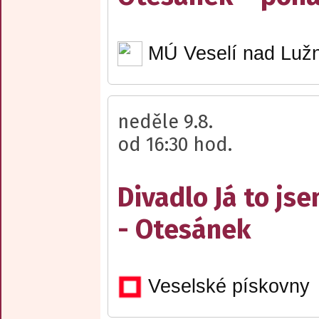
MÚ Veselí nad Lužn
neděle 9.8.
od 16:30 hod.
Divadlo Já to js
- Otesánek
Veselské pískovny