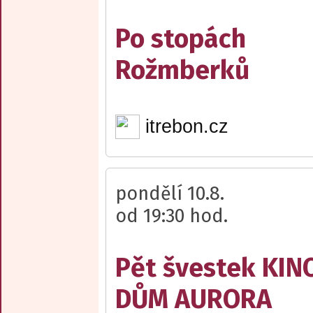
Po stopách
Rožmberků
itrebon.cz
pondělí 10.8.
od 19:30 hod.
Pět švestek KI
DŮM AURORA