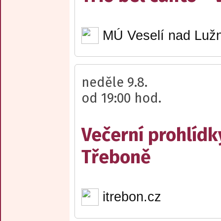
MÚ Veselí nad Lužn
neděle 9.8.
od 19:00 hod.
Večerní prohlídk
Třeboně
itrebon.cz