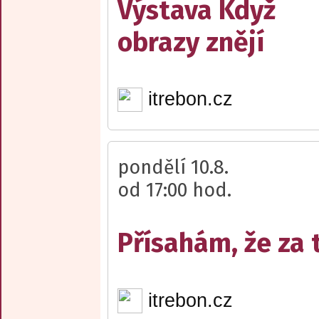
Výstava Když
obrazy znějí
itrebon.cz
pondělí 10.8.
od 17:00 hod.
Přísahám, že za
itrebon.cz