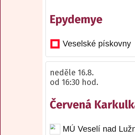
Epydemye
Veselské pískovny
neděle 16.8.
od 16:30 hod.
Červená Karkulk
MÚ Veselí nad Lužn