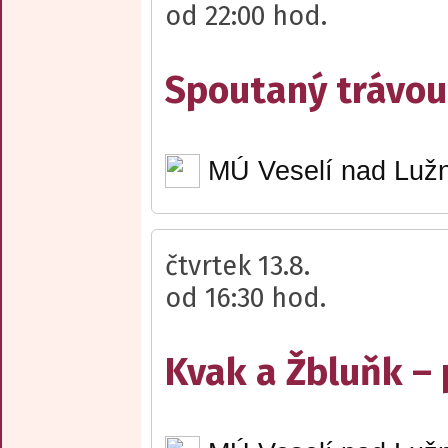
od 22:00 hod.
Spoutaný trávou 
MÚ Veselí nad Lužn
čtvrtek 13.8.
od 16:30 hod.
Kvak a Žbluňk –