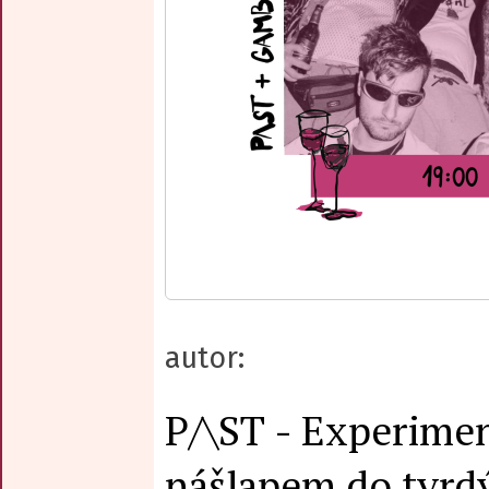
autor:
P/\ST - Experimen
nášlapem do tvrdý