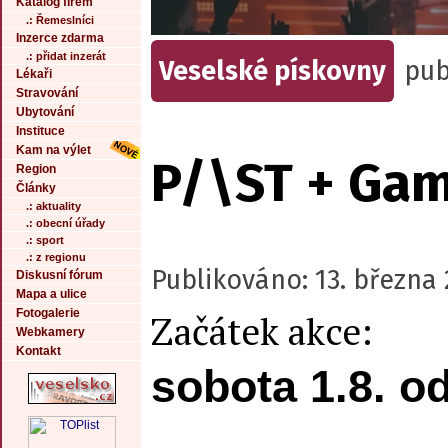
Katalog firem
.: Řemeslníci
Inzerce zdarma
.: přidat inzerát
Veselské pískovny
pub
Lékaři
Stravování
Ubytování
Instituce
Kam na výlet
P/\ST + Gam
Region
Články
.: aktuality
.: obecní úřady
.: sport
.: z regionu
Publikováno: 13. března 
Diskusní fórum
Mapa a ulice
Fotogalerie
Začátek akce:
Webkamery
Kontakt
sobota 1.8. o