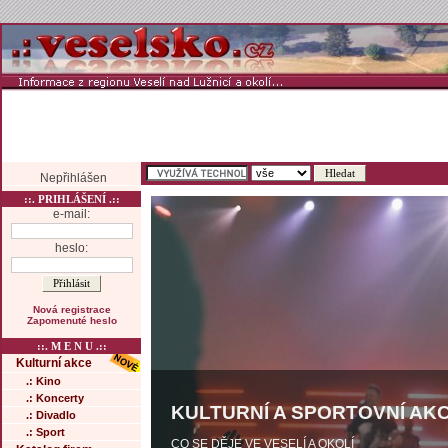
Nepřihlášen
::. PRIHLÁŠENÍ .::
e-mail:
heslo:
Nová registrace
Zapomenuté heslo
::. M E N U .::
Kulturní akce
.: Kino
.: Koncerty
KULTURNÍ A SPORTOVNÍ AKC
.: Divadlo
.: Sport
CO SE DĚJE VE VESELÍ A OKOLÍ