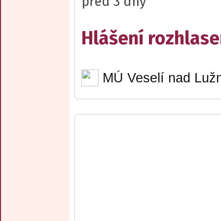
před 3 dny
Hlášení rozhlase
MÚ Veselí nad Lužn