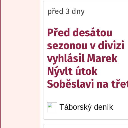
před 3 dny
Před desátou
sezonou v divizi
vyhlásil Marek
Nývlt útok
Soběslavi na třet
Táborský deník