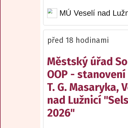
MÚ Veselí nad Lužn
před 18 hodinami
Městský úřad Sob
OOP - stanovení
T. G. Masaryka, V
nad Lužnicí "Sel
2026"