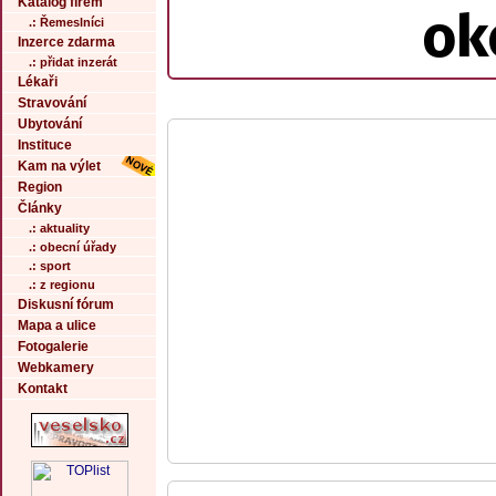
Katalog firem
ok
.: Řemeslníci
Inzerce zdarma
.: přidat inzerát
Lékaři
Stravování
Ubytování
Instituce
Kam na výlet
Region
Články
.: aktuality
.: obecní úřady
.: sport
.: z regionu
Diskusní fórum
Mapa a ulice
Fotogalerie
Webkamery
Kontakt