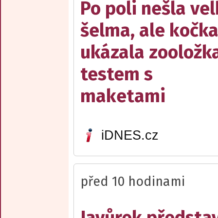
Po poli nešla ve
šelma, ale kočka
ukázala zooložk
testem s
maketami
iDNES.cz
před 10 hodinami
Javůrek představ