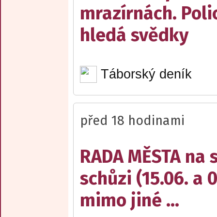
mrazírnách. Poli
hledá svědky
Táborský deník
před 18 hodinami
RADA MĚSTA na sv
schůzi (15.06. a 
mimo jiné ...