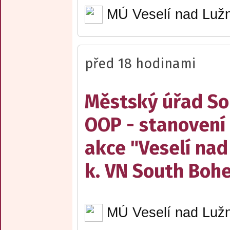
MÚ Veselí nad Lužn
před 18 hodinami
Městský úřad Sob
OOP - stanovení 
akce "Veselí nad
k. VN South Boh
MÚ Veselí nad Lužn