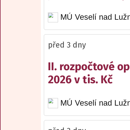
MÚ Veselí nad Lužn
před 3 dny
II. rozpočtové op
2026 v tis. Kč
MÚ Veselí nad Lužn