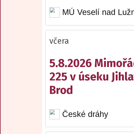
MÚ Veselí nad Lužn
včera
5.8.2026 Mimořá
225 v úseku Jihl
Brod
České dráhy