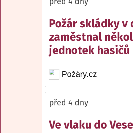
před 4 dny
Požár skládky v 
zaměstnal někol
jednotek hasičů
Požáry.cz
před 4 dny
Ve vlaku do Vese