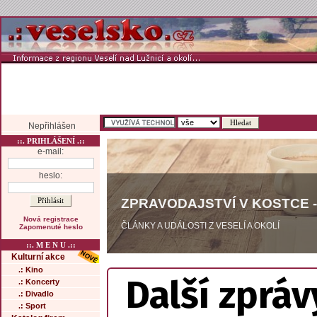
Nepřihlášen
::. PRIHLÁŠENÍ .::
e-mail:
heslo:
ZPRAVODAJSTVÍ V KOSTCE -
Nová registrace
ČLÁNKY A UDÁLOSTI Z VESELÍ A OKOLÍ
Zapomenuté heslo
::. M E N U .::
Kulturní akce
.: Kino
Další zpráv
.: Koncerty
.: Divadlo
.: Sport