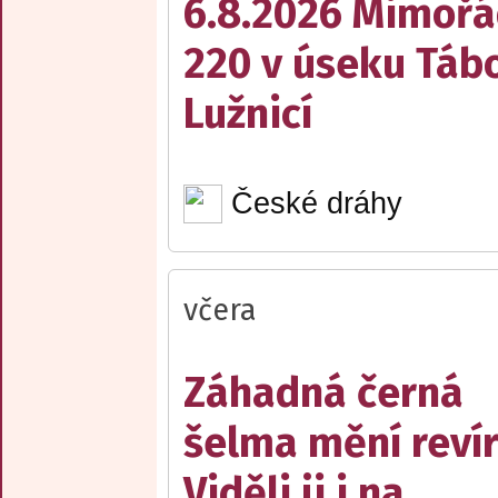
6.8.2026 Mimořá
220 v úseku Tábo
Lužnicí
České dráhy
včera
Záhadná černá
šelma mění reví
Viděli ji i na