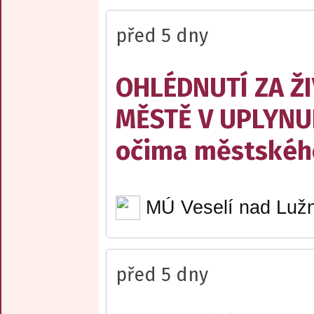
před 5 dny
OHLÉDNUTÍ ZA Ž
MĚSTĚ V UPLYNU
očima městskéh
MÚ Veselí nad Lužn
před 5 dny