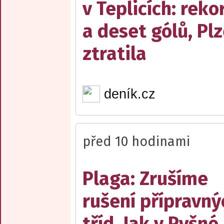
v Teplicích: reko
a deset gólů, Pl
ztratila
deník.cz
před 10 hodinami
Plaga: Zrušíme
rušení přípravný
tříd. Jak v Pyšné