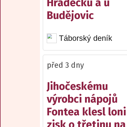
Hradecku a u
Budějovic
Táborský deník
před 3 dny
Jihočeskému
výrobci nápojů
Fontea klesl loni
zisk o třetinu na