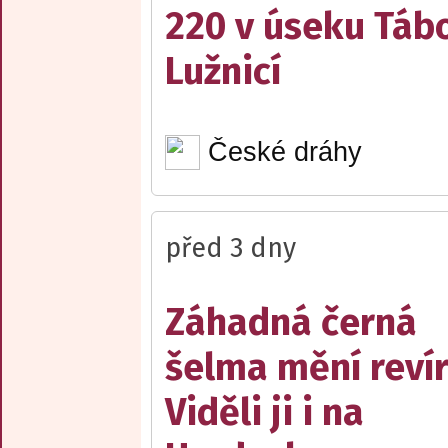
220 v úseku Tábo
Lužnicí
České dráhy
před 3 dny
Záhadná černá
šelma mění reví
Viděli ji i na