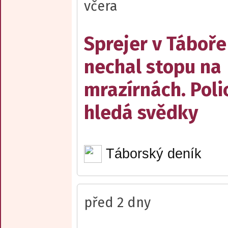
včera
Sprejer v Táboře
nechal stopu na
mrazírnách. Poli
hledá svědky
Táborský deník
před 2 dny