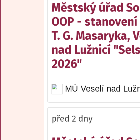
Městský úřad Sob
OOP - stanovení
T. G. Masaryka, V
nad Lužnicí "Sel
2026"
MÚ Veselí nad Lužn
před 2 dny