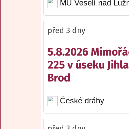
MÚ Veselí nad Lužn
před 3 dny
5.8.2026 Mimořá
225 v úseku Jihl
Brod
České dráhy
před 3 dny