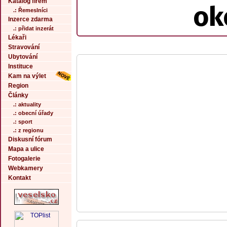
Katalog firem
ok
.: Řemeslníci
Inzerce zdarma
.: přidat inzerát
Lékaři
Stravování
Ubytování
Instituce
Kam na výlet
Region
Články
.: aktuality
.: obecní úřady
.: sport
.: z regionu
Diskusní fórum
Mapa a ulice
Fotogalerie
Webkamery
Kontakt