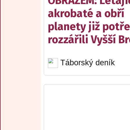
OBRAZEM: Létají
akrobaté a obří
planety již potře
rozzářili Vyšší B
Táborský deník