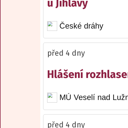
u Jihlavy
České dráhy
před 4 dny
Hlášení rozhlase
MÚ Veselí nad Lužn
před 4 dny