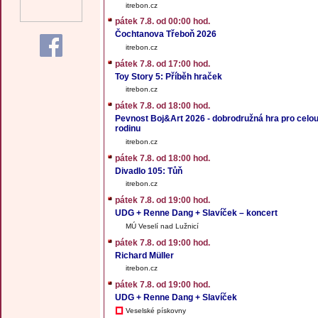
itrebon.cz
pátek 7.8. od 00:00 hod.
Čochtanova Třeboň 2026
itrebon.cz
pátek 7.8. od 17:00 hod.
Toy Story 5: Příběh hraček
itrebon.cz
pátek 7.8. od 18:00 hod.
Pevnost Boj&Art 2026 - dobrodružná hra pro celo
rodinu
itrebon.cz
pátek 7.8. od 18:00 hod.
Divadlo 105: Tůň
itrebon.cz
pátek 7.8. od 19:00 hod.
UDG + Renne Dang + Slavíček – koncert
MÚ Veselí nad Lužnicí
pátek 7.8. od 19:00 hod.
Richard Müller
itrebon.cz
pátek 7.8. od 19:00 hod.
UDG + Renne Dang + Slavíček
Veselské pískovny