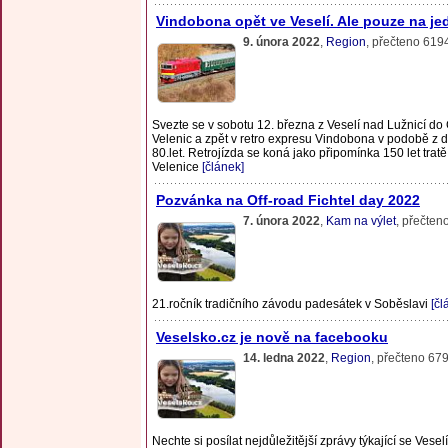
Vindobona opět ve Veselí. Ale pouze na je
9. února 2022
,
Region
, přečteno 619
Svezte se v sobotu 12. března z Veselí nad Lužnicí d
Velenic a zpět v retro expresu Vindobona v podobě z 
80.let. Retrojízda se koná jako připomínka 150 let trat
Velenice
[článek]
Pozvánka na Off-road Fichtel day 2022
7. února 2022
,
Kam na výlet
, přečten
21.ročník tradičního závodu padesátek v Soběslavi
[čl
Veselsko.cz je nově na facebooku
14. ledna 2022
,
Region
, přečteno 67
Nechte si posílat nejdůležitější zprávy týkající se Vesel