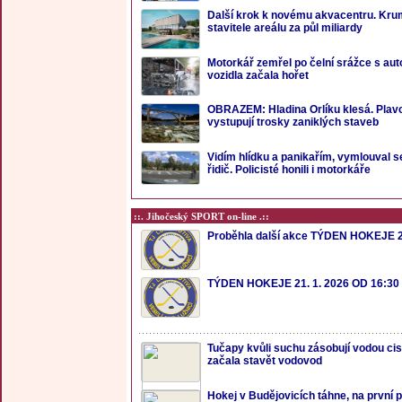
Další krok k novému akvacentru. Kru
stavitele areálu za půl miliardy
Motorkář zemřel po čelní srážce s au
vozidla začala hořet
OBRAZEM: Hladina Orlíku klesá. Plavci
vystupují trosky zaniklých staveb
Vidím hlídku a panikařím, vymlouval se
řidič. Policisté honili i motorkáře
::. Jihočeský SPORT on-line .::
Proběhla další akce TÝDEN HOKEJE 2
TÝDEN HOKEJE 21. 1. 2026 OD 16:30
Tučapy kvůli suchu zásobují vodou cis
začala stavět vodovod
Hokej v Budějovicích táhne, na první p