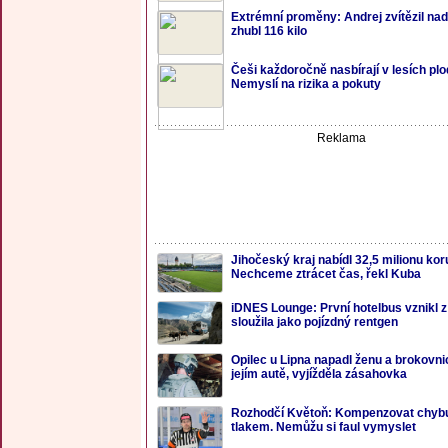
Extrémní proměny: Andrej zvítězil nad 
zhubl 116 kilo
Češi každoročně nasbírají v lesích plo
Nemyslí na rizika a pokuty
Reklama
Jihočeský kraj nabídl 32,5 milionu ko
Nechceme ztrácet čas, řekl Kuba
iDNES Lounge: První hotelbus vznikl z 
sloužila jako pojízdný rentgen
Opilec u Lipna napadl ženu a brokovnicí
jejím autě, vyjížděla zásahovka
Rozhodčí Květoň: Kompenzovat chybu
tlakem. Nemůžu si faul vymyslet