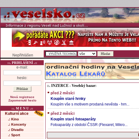
Nepřihlášen
::. PRIHLÁŠENÍ .::
e-mail:
heslo:
::. INZERCE - Veselský bazar:
před 2 měsíci
Nová registrace
Koupím staré hrnky
Zapomenuté heslo
Koupím vše s motivem prodaná nevěsta - hrn...
::. M E N U .::
Kulturní akce
před 2 měsíci
Koupím staré fotoaparáty
.: Kino
.: Koncerty
Fotoaparáty z období ČSSR (Flexaret, Mikro...
.: Divadlo
.: Sport