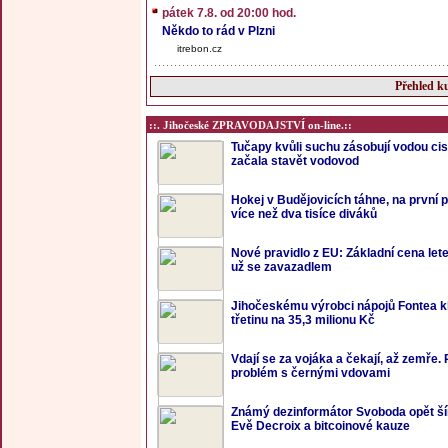
pátek 7.8. od 20:00 hod.
Někdo to rád v Plzni
itrebon.cz
Přehled ku
::. Jihočeské ZPRAVODAJSTVÍ on-line.::
Tučapy kvůli suchu zásobují vodou cis
začala stavět vodovod
Hokej v Budějovicích táhne, na první p
více než dva tisíce diváků
Nové pravidlo z EU: Základní cena let
už se zavazadlem
Jihočeskému výrobci nápojů Fontea kle
třetinu na 35,3 milionu Kč
Vdají se za vojáka a čekají, až zemře.
problém s černými vdovami
Známý dezinformátor Svoboda opět šíří 
Evě Decroix a bitcoinové kauze