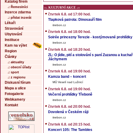
Katalog firem
.: Řemeslníci
::. KULTURNÍ AKCE .::
Inzerce zdarma
čtvrtek 6.8. od 17:00 hod.
.: přidat inzerát
Tlapková patrola: Dinosauří film
Lékaři
itrebon.cz
Stravování
čtvrtek 6.8. od 18:00 hod.
Ubytování
Soirée princezny Terezie - kostýmované prohlídky
Instituce
itrebon.cz
Kam na výlet
čtvrtek 6.8. od 18:20 hod.
Region
ZL: O jídle, pití a stolování s paní Zuzanou a kuch
Články
Jáchymem
.: aktuality
itrebon.cz
.: obecní úřady
čtvrtek 6.8. od 19:00 hod.
.: sport
Kamza band – koncert
.: z regionu
Diskusní fórum
MÚ Veselí nad Lužnicí
Mapa a ulice
čtvrtek 6.8. od 19:00 hod.
Fotogalerie
Večerní prohlídky Třeboně
Webkamery
itrebon.cz
Kontakt
čtvrtek 6.8. od 20:00 hod.
Dovolená v Českém ráji
itrebon.cz
čtvrtek 6.8. od 20:15 hod.
Koncert 105: The Tambles