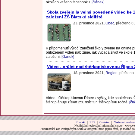
okolí do vašeho facebooku.
[článek]
Škola zveřejnila velmi povedené video ke 1
založení ŽŠ Blatské sídliště
23. prosince 2021
,
Obec
, přečteno 6
K připomenutí výročí založení školy zveme na online p
přiloženém videu nabízíme, jak vypadá život ve škole 1
založení.
[článek]
Video - průlet nad štěrkopískovnou Řípec
18. prosince 2021
,
Region
, přečteno
Video - štěrkopískovna Řípec z výšky, kde společnos
štěrk plánuje získat 250 tisíc tun štěrkopísku ročně.
[čl
Kontakt
|
RSS
|
Cookies
|
Nastavení soubor
Neoficiální regionální informační server - www.ve
Publikování zde uveřejněných textů a fotografií nebo jejich částí, je možné 