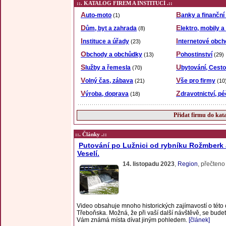
::. KATALOG FIREM A INSTITUCÍ .::
Auto-moto
Banky a finanční
(1)
Dům, byt a zahrada
Elektro, mobily 
(8)
Instituce a úřady
Internetové obc
(23)
Obchody a obchůdky
Pohostinství
(13)
(29)
Služby a řemesla
Ubytování, Cest
(70)
Volný čas, zábava
Vše pro firmy
(21)
(10
Výroba, doprava
Zdravotnictví, pé
(18)
Přidat firmu do kat
::. Články .::
Putování po Lužnici od rybníku Rožmberk 
Veselí.
14. listopadu 2023
,
Region
, přečten
Video obsahuje mnoho historických zajímavostí o této 
Třeboňska. Možná, že při vaší další návštěvě, se bude
Vám známá místa dívat jiným pohledem.
[článek]