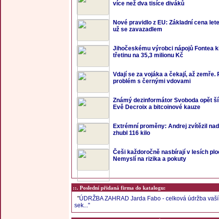
více než dva tisíce diváků
Nové pravidlo z EU: Základní cena let
už se zavazadlem
Jihočeskému výrobci nápojů Fontea kle
třetinu na 35,3 milionu Kč
Vdají se za vojáka a čekají, až zemře.
problém s černými vdovami
Známý dezinformátor Svoboda opět šíří 
Evě Decroix a bitcoinové kauze
Extrémní proměny: Andrej zvítězil nad 
zhubl 116 kilo
Češi každoročně nasbírají v lesích plo
Nemyslí na rizika a pokuty
::. Poslední přidaná firma do katalogu:
"
ÚDRŽBA ZAHRAD Jarda Fabo - celková údržba vaší 
sek..."