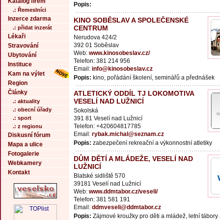
Katalog firem
Popis:
.: Řemeslníci
Inzerce zdarma
KINO SOBĚSLAV A SPOLEČENSKÉ
CENTRUM
.: přidat inzerát
Lékaři
Nerudova 424/2
392 01 Soběslav
Stravování
Web:
www.kinosobeslav.cz/
Ubytování
Telefon: 381 214 956
Instituce
Email:
info@kinosobeslav.cz
Kam na výlet
Popis:
kino, pořádání školení, seminářů a přednášek
Region
Články
ATLETICKÝ ODDÍL TJ LOKOMOTIVA
VESELÍ NAD LUŽNICÍ
.: aktuality
.: obecní úřady
Sokolská
.: sport
391 81 Veselí nad Lužnicí
Telefon: +420604817785
.: z regionu
Email:
rybak.michal@seznam.cz
Diskusní fórum
Popis:
zabezpečení rekreační a výkonnostní atletiky
Mapa a ulice
Fotogalerie
DŮM DĚTÍ A MLÁDEŽE, VESELÍ NAD
Webkamery
LUŽNICÍ
Kontakt
Blatské sidliště 570
39181 Veselí nad Lužnicí
Web:
www.ddmtabor.cz/veseli/
Telefon: 381 581 191
Email:
ddmveseli@ddmtabor.cz
Popis:
Zájmové kroužky pro děti a mládež, letní tábory