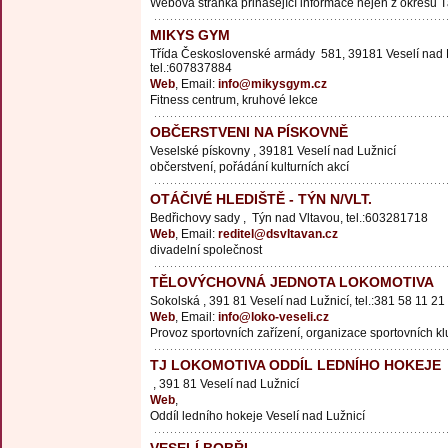
Webová stránka přinášející informace nejen z okresu 
MIKYS GYM
Třída Československé armády 581, 39181 Veselí nad L
tel.:607837884
Web
, Email:
info@mikysgym.cz
Fitness centrum, kruhové lekce
OBČERSTVENI NA PÍSKOVNĚ
Veselské pískovny , 39181 Veselí nad Lužnicí
občerstvení, pořádání kulturních akcí
OTÁČIVÉ HLEDIŠTĚ - TÝN N/VLT.
Bedřichovy sady , Týn nad Vltavou, tel.:603281718
Web
, Email:
reditel@dsvltavan.cz
divadelní společnost
TĚLOVÝCHOVNÁ JEDNOTA LOKOMOTIVA
Sokolská , 391 81 Veselí nad Lužnicí, tel.:381 58 11 21
Web
, Email:
info@loko-veseli.cz
Provoz sportovních zařízení, organizace sportovních k
TJ LOKOMOTIVA ODDÍL LEDNÍHO HOKEJE
, 391 81 Veselí nad Lužnicí
Web
,
Oddíl ledního hokeje Veselí nad Lužnicí