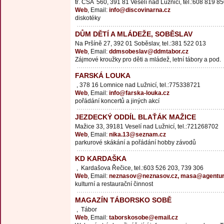
tř. ČSA 560, 391 81 Veselí nad Lužnicí, tel.:608 819 8
Web
, Email:
info@discovinarna.cz
diskotéky
DŮM DĚTÍ A MLÁDEŽE, SOBĚSLAV
Na Pršíně 27, 392 01 Soběslav, tel.:381 522 013
Web
, Email:
ddmsobeslav@ddmtabor.cz
Zájmové kroužky pro děti a mládež, letní tábory a pod.
FARSKÁ LOUKA
, 378 16 Lomnice nad Lužnicí, tel.:775338721
Web
, Email:
info@farska-louka.cz
pořádání koncertů a jiných akcí
JEZDECKÝ ODDÍL BLAŤÁK MAŽICE
Mažice 33, 39181 Veselí nad Lužnicí, tel.:721268702
Web
, Email:
nika.13@seznam.cz
parkurové skákání a pořádání hobby závodů
KD KARDAŠKA
, Kardašova Řečice, tel.:603 526 203, 739 306
Web
, Email:
neznasov@neznasov.cz, masa@agentur
kulturní a restaurační činnost
MAGAZÍN TÁBORSKO SOBĚ
, Tábor
Web
, Email:
taborskosobe@email.cz