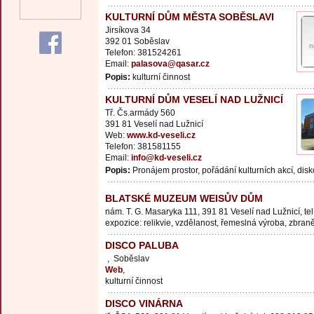
KULTURNÍ DŮM MĚSTA SOBĚSLAVI
Jirsíkova 34
392 01 Soběslav
Telefon: 381524261
Email:
palasova@qasar.cz
Popis:
kulturní činnost
KULTURNÍ DŮM VESELÍ NAD LUŽNICÍ
Tř. Čs.armády 560
391 81 Veselí nad Lužnicí
Web:
www.kd-veseli.cz
Telefon: 381581155
Email:
info@kd-veseli.cz
Popis:
Pronájem prostor, pořádání kulturních akcí, disk
BLATSKÉ MUZEUM WEISŮV DŮM
nám. T. G. Masaryka 111, 391 81 Veselí nad Lužnicí, te
expozice: relikvie, vzdělanost, řemeslná výroba, zbran
DISCO PALUBA
, Soběslav
Web
,
kulturní činnost
DISCO VINÁRNA