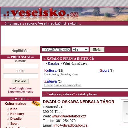
Nepřihlášen
::. PRIHLÁŠENÍ .::
::. KATALOG FIREM A INSTITUCÍ:
e-mail:
>
Katalog
> Volný čas, zábava
Kultura
Sport
heslo:
(13)
(6)
Diskotéky
,
Divadla
,
Kina
Zábava
(2)
Herny
,
Sázkové kanceláře
Nová registrace
Zapomenuté heslo
::. "Volný čas, zábava" - katalog firem.
::. M E N U .::
DIVADLO OSKARA NEDBALA TÁBOR
Kulturní akce
Divadelní 218
.: Kino
390 01 Tábor
.: Koncerty
Web:
www.divadlotabor.cz/
.: Divadlo
Telefon: 381 254 070
.: Sport
Email:
info@divadlotabor.cz