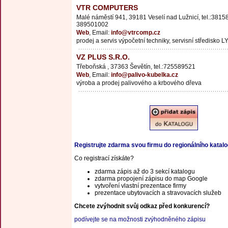
VTR COMPUTERS
Malé náměstí 941, 39181 Veselí nad Lužnicí, tel.:3815
389501002
Web
, Email:
info@vtrcomp.cz
prodej a servis výpočetní techniky, servisní středisko L
VZ PLUS S.R.O.
Třeboňská , 37363 Ševětín, tel.:725589521
Web
, Email:
info@palivo-kubelka.cz
výroba a prodej palivového a krbového dřeva
Registrujte zdarma svou firmu do regionálního katal
Co registrací získáte?
zdarma zápis až do 3 sekcí katalogu
zdarma propojení zápisu do map Google
vytvoření vlastní prezentace firmy
prezentace ubytovacích a stravovacích služeb
Chcete zvýhodnit svůj odkaz před konkurencí?
podívejte se na možnosti zvýhodněného zápisu