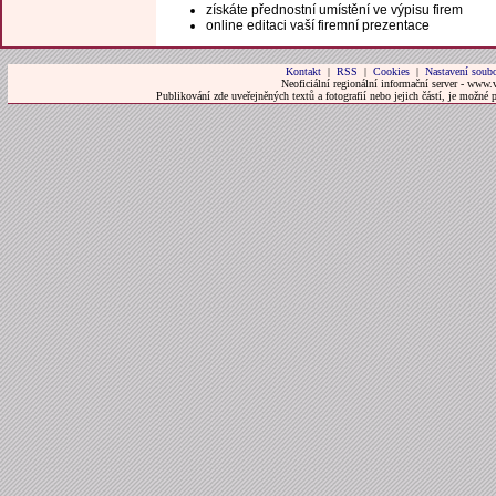
získáte přednostní umístění ve výpisu firem
online editaci vaší firemní prezentace
Kontakt
|
RSS
|
Cookies
|
Nastavení soubo
Neoficiální regionální informační server - www.
Publikování zde uveřejněných textů a fotografií nebo jejich částí, je možné