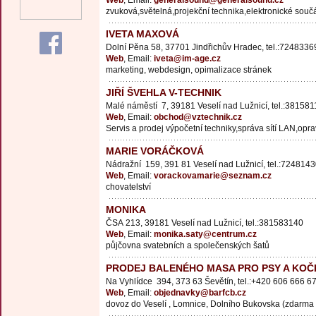
Web
, Email:
generalsound@generalsound.cz
zvuková,světelná,projekční technika,elektronické souč
IVETA MAXOVÁ
Dolní Pěna 58, 37701 Jindřichův Hradec, tel.:7248336
Web
, Email:
iveta@im-age.cz
marketing, webdesign, opimalizace stránek
JIŘÍ ŠVEHLA V-TECHNIK
Malé náměstí 7, 39181 Veselí nad Lužnicí, tel.:381581
Web
, Email:
obchod@vztechnik.cz
Servis a prodej výpočetní techniky,správa sítí LAN,opr
MARIE VORÁČKOVÁ
Nádražní 159, 391 81 Veselí nad Lužnicí, tel.:724814
Web
, Email:
vorackovamarie@seznam.cz
chovatelství
MONIKA
ČSA 213, 39181 Veselí nad Lužnicí, tel.:381583140
Web
, Email:
monika.saty@centrum.cz
půjčovna svatebních a společenských šatů
PRODEJ BALENÉHO MASA PRO PSY A KOČ
Na Vyhlídce 394, 373 63 Ševětín, tel.:+420 606 666 6
Web
, Email:
objednavky@barfcb.cz
dovoz do Veselí , Lomnice, Dolního Bukovska (zdarma