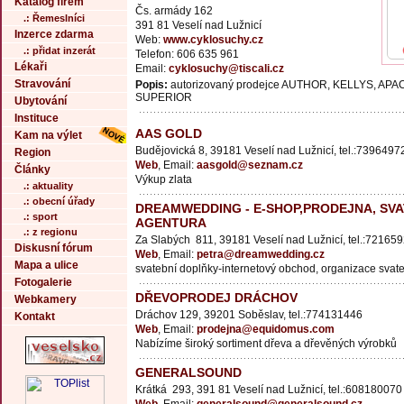
Katalog firem
Čs. armády 162
.: Řemeslníci
391 81 Veselí nad Lužnicí
Inzerce zdarma
Web:
www.cyklosuchy.cz
.: přidat inzerát
Telefon: 606 635 961
Lékaři
Email:
cyklosuchy@tiscali.cz
Stravování
Popis:
autorizovaný prodejce AUTHOR, KELLYS, APA
SUPERIOR
Ubytování
Instituce
AAS GOLD
Kam na výlet
Budějovická 8, 39181 Veselí nad Lužnicí, tel.:7396497
Region
Web
, Email:
aasgold@seznam.cz
Články
Výkup zlata
.: aktuality
.: obecní úřady
DREAMWEDDING - E-SHOP,PRODEJNA, SVA
.: sport
AGENTURA
.: z regionu
Za Slabých 811, 39181 Veselí nad Lužnicí, tel.:72165
Diskusní fórum
Web
, Email:
petra@dreamwedding.cz
Mapa a ulice
svatební doplňky-internetový obchod, organizace svat
Fotogalerie
DŘEVOPRODEJ DRÁCHOV
Webkamery
Dráchov 129, 39201 Soběslav, tel.:774131446
Kontakt
Web
, Email:
prodejna@equidomus.com
Nabízíme široký sortiment dřeva a dřevěných výrobků
GENERALSOUND
Krátká 293, 391 81 Veselí nad Lužnicí, tel.:608180070