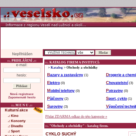
Nepřihlášen
::. PRIHLÁŠENÍ .::
::. KATALOG FIREM A INSTITUCÍ:
e-mail:
>
Katalog
> Obchody a obchůdky
Bazary a zastavárny
Drogerie a chem
heslo:
(1)
Elektro
Chovatelství
(0)
(3)
Mobilní telefony
Potraviny
(0)
(0)
Nová registrace
Zapomenuté heslo
Půjčovny
Sport, cyklo
(2)
(1)
::. M E N U .::
Suroviny
Výpočetní techni
(3)
Kulturní akce
.: Kino
Přidat ZDARMA odkaz do této kategorie »
.: Koncerty
::. "Obchody a obchůdky" - katalog firem.
.: Divadlo
.: Sport
CYKLO SUCHÝ