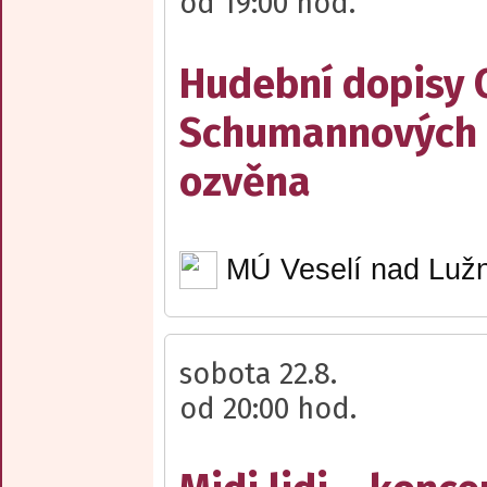
od 19:00 hod.
Hudební dopisy 
Schumannových 
ozvěna
MÚ Veselí nad Lužn
sobota 22.8.
od 20:00 hod.