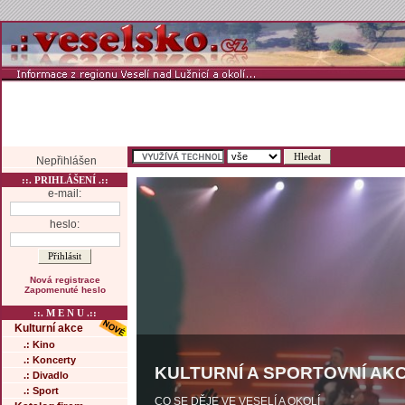
Nepřihlášen
::. PRIHLÁŠENÍ .::
e-mail:
heslo:
Nová registrace
Zapomenuté heslo
::. M E N U .::
Kulturní akce
.: Kino
.: Koncerty
KULTURNÍ A SPORTOVNÍ AKC
.: Divadlo
.: Sport
CO SE DĚJE VE VESELÍ A OKOLÍ