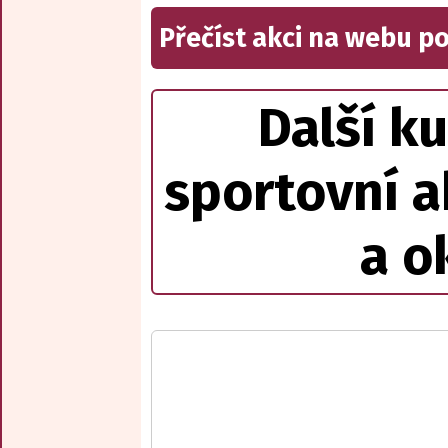
Přečíst akci na webu p
Další ku
sportovní a
a o