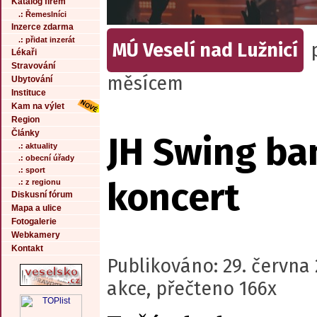
Katalog firem
.: Řemeslníci
Inzerce zdarma
.: přidat inzerát
MÚ Veselí nad Lužnicí
Lékaři
Stravování
měsícem
Ubytování
Instituce
Kam na výlet
Region
Články
JH Swing ba
.: aktuality
.: obecní úřady
.: sport
koncert
.: z regionu
Diskusní fórum
Mapa a ulice
Fotogalerie
Webkamery
Kontakt
Publikováno: 29. června 
akce, přečteno 166x