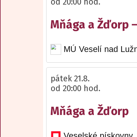
od 20:00 hod.
Mňága a Žďorp –
MÚ Veselí nad Lužn
pátek 21.8.
od 20:00 hod.
Mňága a Žďorp
Veselské pískovny