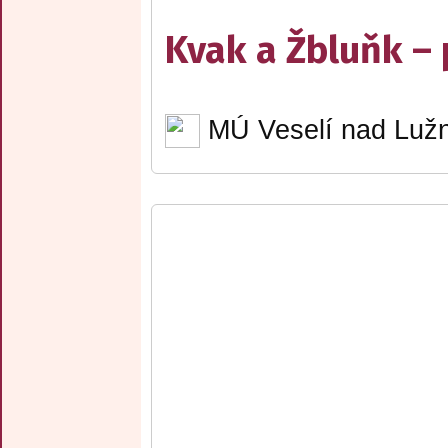
Kvak a Žbluňk –
MÚ Veselí nad Lužn