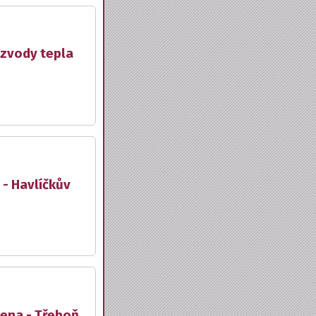
ozvody tepla
 - Havlíčkův
lena - Třeboň