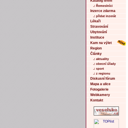
Katalog firem
.: Řemeslníci
Inzerce zdarma
.: přidat inzerát
Lékaři
Stravování
Ubytování
Instituce
Kam na výlet
Region
Články
.: aktuality
.: obecní úřady
.: sport
.: z regionu
Diskusní fórum
Mapa a ulice
Fotogalerie
Webkamery
Kontakt