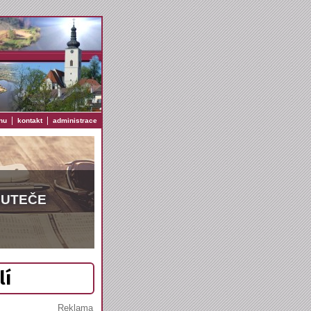
|
|
nu
kontakt
administrace
EUTEČE
lí
Reklama