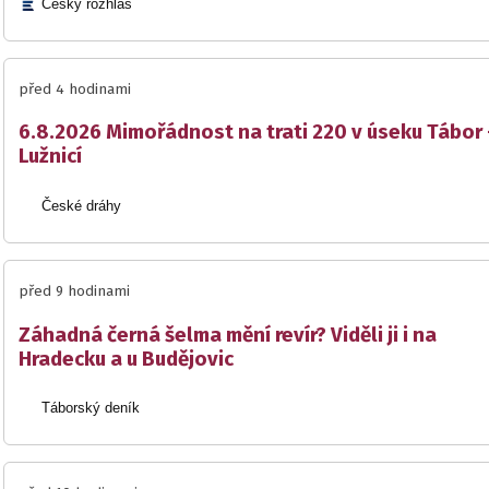
Český rozhlas
před 4 hodinami
6.8.2026 Mimořádnost na trati 220 v úseku Tábor 
Lužnicí
České dráhy
před 9 hodinami
Záhadná černá šelma mění revír? Viděli ji i na
Hradecku a u Budějovic
Táborský deník