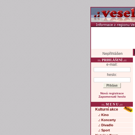
Nepřihlášen
::. PRIHLÁŠENÍ .::
e-mail:
heslo:
Nová registrace
Zapomenuté heslo
::. M E N U .::
Kulturní akce
.: Kino
.: Koncerty
.: Divadlo
.: Sport