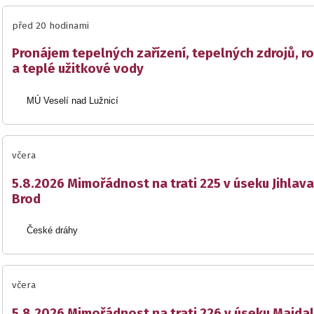
před 20 hodinami
Pronájem tepelných zařízení, tepelných zdrojů, r
a teplé užitkové vody
MÚ Veselí nad Lužnicí
včera
5.8.2026 Mimořádnost na trati 225 v úseku Jihlava
Brod
České dráhy
včera
5.8.2026 Mimořádnost na trati 226 v úseku Majda