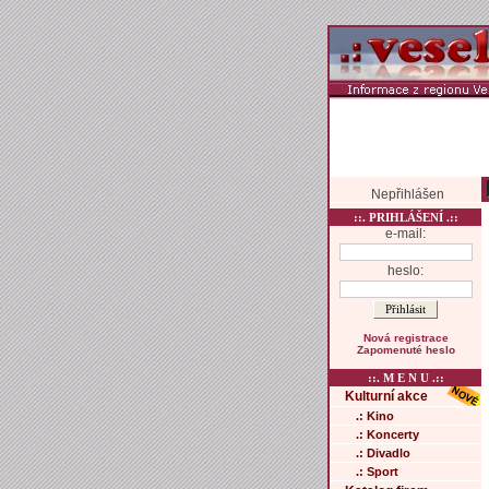
Nepřihlášen
::. PRIHLÁŠENÍ .::
e-mail:
heslo:
Nová registrace
Zapomenuté heslo
::. M E N U .::
Kulturní akce
.: Kino
.: Koncerty
.: Divadlo
.: Sport