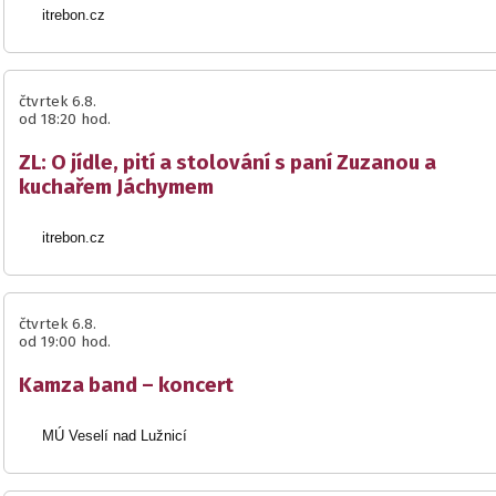
itrebon.cz
čtvrtek 6.8.
od 18:20 hod.
ZL: O jídle, pití a stolování s paní Zuzanou a
kuchařem Jáchymem
itrebon.cz
čtvrtek 6.8.
od 19:00 hod.
Kamza band – koncert
MÚ Veselí nad Lužnicí