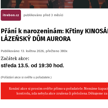
itrebon.cz
publikováno před 3 měsíci
Přání k narozeninám: Křtiny KINOSÁ
LÁZEŇSKÝ DŮM AURORA
Publikováno: 13. května 2026, přečteno 380x
Začátek akce:
středa 13.5. od 19:30 hod.
(Pořádání akce si ověřte u pořadatele.)
Konání akce si prosím ověřte přímo u pořadatele. Nemáme kapac
kontrolu, zda nebyla akce zrušena či přeložena. Děkujeme z