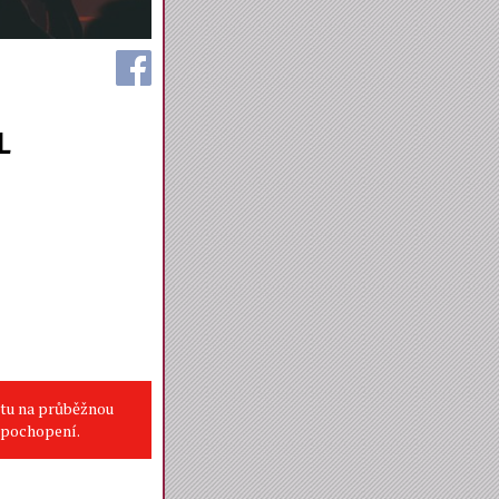
L
itu na průběžnou
a pochopení.