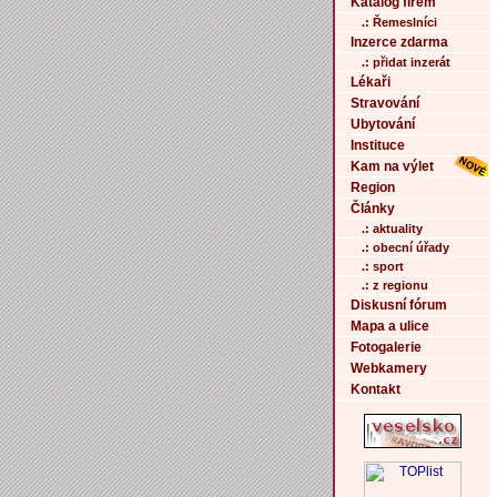
Katalog firem
.: Řemeslníci
Inzerce zdarma
.: přidat inzerát
Lékaři
Stravování
Ubytování
Instituce
Kam na výlet
Region
Články
.: aktuality
.: obecní úřady
.: sport
.: z regionu
Diskusní fórum
Mapa a ulice
Fotogalerie
Webkamery
Kontakt