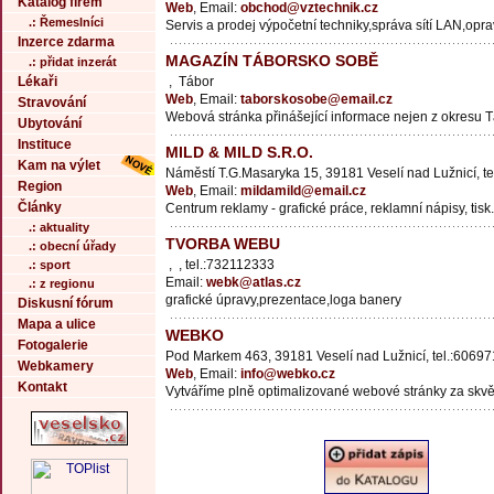
Katalog firem
Web
, Email:
obchod@vztechnik.cz
.: Řemeslníci
Servis a prodej výpočetní techniky,správa sítí LAN,opr
Inzerce zdarma
MAGAZÍN TÁBORSKO SOBĚ
.: přidat inzerát
Lékaři
, Tábor
Web
, Email:
taborskosobe@email.cz
Stravování
Webová stránka přinášející informace nejen z okresu 
Ubytování
Instituce
MILD & MILD S.R.O.
Kam na výlet
Náměstí T.G.Masaryka 15, 39181 Veselí nad Lužnicí, t
Region
Web
, Email:
mildamild@email.cz
Články
Centrum reklamy - grafické práce, reklamní nápisy, tisk.
.: aktuality
TVORBA WEBU
.: obecní úřady
, , tel.:732112333
.: sport
Email:
webk@atlas.cz
.: z regionu
grafické úpravy,prezentace,loga banery
Diskusní fórum
Mapa a ulice
WEBKO
Fotogalerie
Pod Markem 463, 39181 Veselí nad Lužnicí, tel.:6069
Webkamery
Web
, Email:
info@webko.cz
Kontakt
Vytváříme plně optimalizované webové stránky za skvě