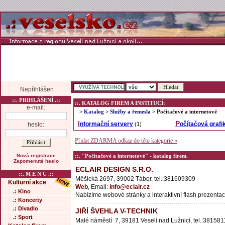
Nepřihlášen
::. PRIHLÁŠENÍ .::
::. KATALOG FIREM A INSTITUCÍ:
e-mail:
>
Katalog
>
Služby a řemesla
> Počítačové a internetové
Informační servery
Počítačová grafi
heslo:
(1)
Přidat ZDARMA odkaz do této kategorie »
Nová registrace
::. "Počítačové a internetové" - katalog firem.
Zapomenuté heslo
ECLAIR DESIGN S.R.O.
::. M E N U .::
Měšická 2697, 39002 Tábor, tel.:381609309
Kulturní akce
Web
, Email:
info@eclair.cz
.: Kino
Nabízíme webové stránky a interaktivní flash prezenta
.: Koncerty
.: Divadlo
JIŘÍ ŠVEHLA V-TECHNIK
.: Sport
Malé náměstí 7, 39181 Veselí nad Lužnicí, tel.:381581