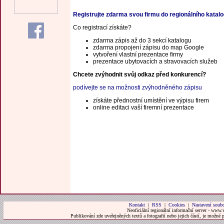
Registrujte zdarma svou firmu do regionálního katal
Co registrací získáte?
zdarma zápis až do 3 sekcí katalogu
zdarma propojení zápisu do map Google
vytvoření vlastní prezentace firmy
prezentace ubytovacích a stravovacích služeb
Chcete zvýhodnit svůj odkaz před konkurencí?
podívejte se na možnosti zvýhodněného zápisu
získáte přednostní umístění ve výpisu firem
online editaci vaší firemní prezentace
Kontakt
|
RSS
|
Cookies
|
Nastavení soubo
Neoficiální regionální informační server - www.
Publikování zde uveřejněných textů a fotografií nebo jejich částí, je možné