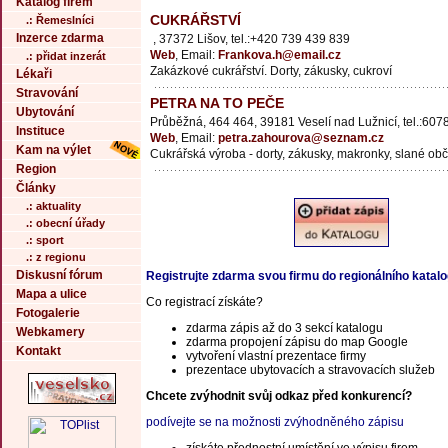
Katalog firem
CUKRÁŘSTVÍ
.: Řemeslníci
Inzerce zdarma
, 37372 Lišov, tel.:+420 739 439 839
Web
, Email:
Frankova.h@email.cz
.: přidat inzerát
Zakázkové cukrářství. Dorty, zákusky, cukroví
Lékaři
Stravování
PETRA NA TO PEČE
Ubytování
Průběžná, 464 464, 39181 Veselí nad Lužnicí, tel.:60
Instituce
Web
, Email:
petra.zahourova@seznam.cz
Kam na výlet
Cukrářská výroba - dorty, zákusky, makronky, slané obč
Region
Články
.: aktuality
.: obecní úřady
.: sport
.: z regionu
Diskusní fórum
Registrujte zdarma svou firmu do regionálního katal
Mapa a ulice
Co registrací získáte?
Fotogalerie
zdarma zápis až do 3 sekcí katalogu
Webkamery
zdarma propojení zápisu do map Google
Kontakt
vytvoření vlastní prezentace firmy
prezentace ubytovacích a stravovacích služeb
Chcete zvýhodnit svůj odkaz před konkurencí?
podívejte se na možnosti zvýhodněného zápisu