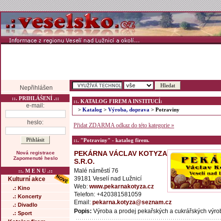
Nepřihlášen
::. PRIHLÁŠENÍ .::
::. KATALOG FIREM A INSTITUCÍ:
e-mail:
>
Katalog
>
Výroba, doprava
> Potraviny
heslo:
Přidat ZDARMA odkaz do této kategorie »
::. "Potraviny" - katalog firem.
PEKÁRNA VÁCLAV KOTYZA
Nová registrace
Zapomenuté heslo
S.R.O.
Malé náměstí 76
::. M E N U .::
39181 Veselí nad Lužnicí
Kulturní akce
Web:
www.pekarnakotyza.cz
.: Kino
Telefon: +420381581059
.: Koncerty
Email:
pekarna.kotyza@seznam.cz
.: Divadlo
Popis:
Výroba a prodej pekařských a cukrářských výro
.: Sport