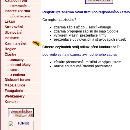
Katalog firem
.: Řemeslníci
Inzerce zdarma
Registrujte zdarma svou firmu do regionálního katal
.: přidat inzerát
Co registrací získáte?
Lékaři
Stravování
zdarma zápis až do 3 sekcí katalogu
zdarma propojení zápisu do map Google
Ubytování
vytvoření vlastní prezentace firmy
Instituce
prezentace ubytovacích a stravovacích služeb
Kam na výlet
Chcete zvýhodnit svůj odkaz před konkurencí?
Region
Články
podívejte se na možnosti zvýhodněného zápisu
.: aktuality
získáte přednostní umístění ve výpisu firem
.: obecní úřady
online editaci vaší firemní prezentace
.: sport
.: z regionu
Diskusní fórum
Mapa a ulice
Fotogalerie
Webkamery
Kontakt