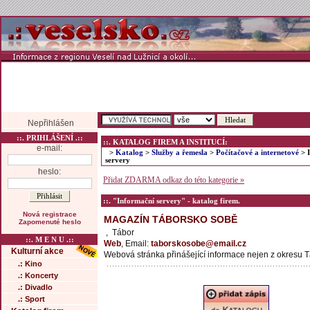
Nepřihlášen
::. PRIHLÁŠENÍ .::
::. KATALOG FIREM A INSTITUCÍ:
e-mail:
>
Katalog
>
Služby a řemesla
>
Počítačové a internetové
> 
servery
heslo:
Přidat ZDARMA odkaz do této kategorie »
::. "Informační servery" - katalog firem.
Nová registrace
MAGAZÍN TÁBORSKO SOBĚ
Zapomenuté heslo
, Tábor
::. M E N U .::
Web
, Email:
taborskosobe@email.cz
Kulturní akce
Webová stránka přinášející informace nejen z okresu 
.: Kino
.: Koncerty
.: Divadlo
.: Sport