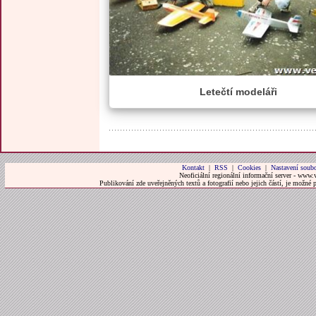
Letečtí modeláři
Kontakt
|
RSS
|
Cookies
|
Nastavení soubo
Neoficiální regionální informační server - www.
Publikování zde uveřejněných textů a fotografií nebo jejich částí, je možné