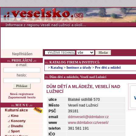
Nepřihlášen
::. PRIHLÁŠENÍ .::
::. KATALOG FIREM A INSTITUCÍ:
e-mail:
>
Katalog
>
Instituce a úřady
>
Pro děti a mládež
heslo:
::. Dům dětí a mládeže, Veselí nad Lužnicí
DŮM DĚTÍ A MLÁDEŽE, VESELÍ NAD
LUŽNICÍ
Nová registrace
Zapomenuté heslo
ulice
Blatské sidliště 570
::. M E N U .::
Město
Veselí nad Lužnicí
Kulturní akce
PSČ
39181
.: Kino
email
ddmveseli@ddmtabor.cz
.: Koncerty
www
www.ddmtabor.cz/veseli/
.: Divadlo
telefon
381 581 191
.: Sport
IČO