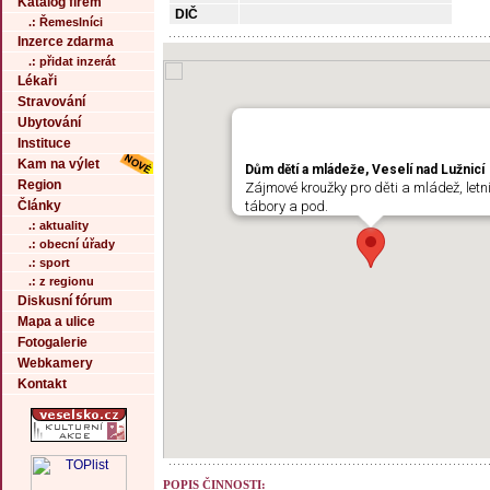
Katalog firem
DIČ
.: Řemeslníci
Inzerce zdarma
.: přidat inzerát
Lékaři
Stravování
Ubytování
Instituce
Kam na výlet
Dům dětí a mládeže, Veselí nad Lužnicí
Region
Zájmové kroužky pro děti a mládež, letn
Články
tábory a pod.
.: aktuality
.: obecní úřady
.: sport
.: z regionu
Diskusní fórum
Mapa a ulice
Fotogalerie
Webkamery
Kontakt
POPIS ČINNOSTI: