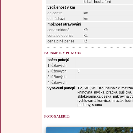
fotbal, houbaření
vzdálenost v km
od centra
km
od nádraží
km
možnost stravování
cena snídaně
Kč
cena polopenze
Kč
cena plné penze
Kč
PARAMETRY POKOJŮ:
počet pokojů
1 lůžkových
2 lůžkových
3
3 lůžkových
4 lůžkových
vybavení pokojů
TV, SAT, WC, Koupelna? klimatizace
knihovna, myčka, pračka, sušička, 
sklokeramická deska, mikrovlná tr
rychlovarná konvice, mrazák, ledn
podlahy, sauna
FOTOGALERIE: