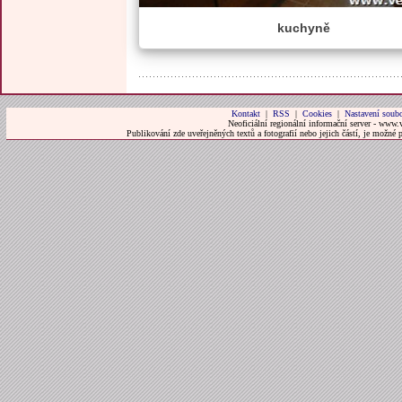
kuchyně
Kontakt
|
RSS
|
Cookies
|
Nastavení soubo
Neoficiální regionální informační server - www.
Publikování zde uveřejněných textů a fotografií nebo jejich částí, je možné