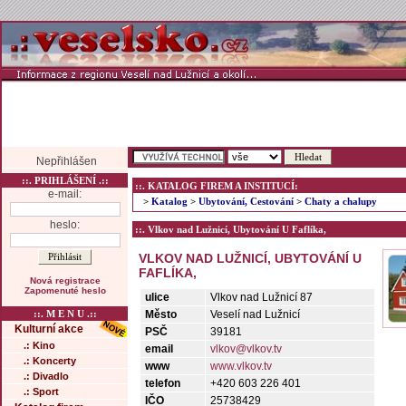
Nepřihlášen
::. PRIHLÁŠENÍ .::
::. KATALOG FIREM A INSTITUCÍ:
e-mail:
>
Katalog
>
Ubytování, Cestování
>
Chaty a chalupy
heslo:
::. Vlkov nad Lužnicí, Ubytování U Faflíka,
VLKOV NAD LUŽNICÍ, UBYTOVÁNÍ U
FAFLÍKA,
Nová registrace
Zapomenuté heslo
ulice
Vlkov nad Lužnicí 87
::. M E N U .::
Město
Veselí nad Lužnicí
Kulturní akce
PSČ
39181
.: Kino
email
vlkov@vlkov.tv
.: Koncerty
www
www.vlkov.tv
.: Divadlo
telefon
+420 603 226 401
.: Sport
IČO
25738429