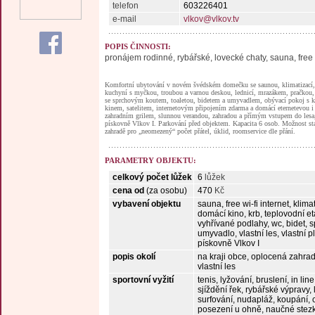
telefon
603226401
e-mail
vlkov@vlkov.tv
POPIS ČINNOSTI:
pronájem rodinné, rybářské, lovecké chaty, sauna, free 
Komfortní ubytování v novém švédském domečku se saunou, klimatizací,
kuchyní s myčkou, troubou a varnou deskou, lednicí, mrazákem, pračkou,
se sprchovým koutem, toaletou, bidetem a umyvadlem, obývací pokoj s
kinem, satelitem, internetovým připojením zdarma a domácí eternetevou i w
zahradním grilem, slunnou verandou, zahradou a přímým vstupem do lesa, 
pískovně Vlkov I. Parkování před objektem. Kapacita 6 osob. Možnost sta
zahradě pro „neomezený“ počet přátel, úklid, roomservice dle přání.
PARAMETRY OBJEKTU:
celkový počet lůžek
6
lůžek
cena od
(za osobu)
470
Kč
vybavení objektu
sauna, free wi-fi internet, klima
domácí kino, krb, teplovodní e
vyhřívané podlahy, wc, bidet, s
umyvadlo, vlastní les, vlastní p
pískovně Vlkov I
popis okolí
na kraji obce, oplocená zahr
vlastní les
sportovní vyžití
tenis, lyžování, bruslení, in line
sjíždění řek, rybářské výpravy, l
surfování, nudapláž, koupání, c
posezení u ohně, naučné stezky