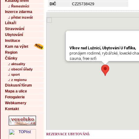
Katalog firem
DIČ
CZ25738429
.: Řemeslníci
Inzerce zdarma
.: přidat inzerát
Lékaři
Stravování
Ubytování
Instituce
Kam na výlet
Vlkov nad Lužnicí, Ubytování U Faflíka,
Region
pronájem rodinné, rybářské, lovecké cha
Články
sauna, free wifi
.: aktuality
.: obecní úřady
.: sport
.: z regionu
Diskusní fórum
Mapa a ulice
Fotogalerie
Webkamery
Kontakt
REZERVACE UBYTOVÁNÍ: