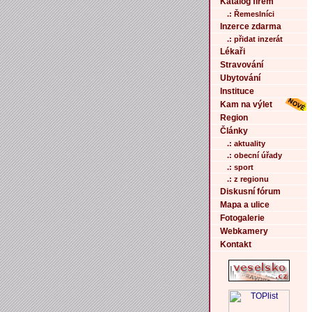
Katalog firem
.: Řemeslníci
Inzerce zdarma
.: přidat inzerát
Lékaři
Stravování
Ubytování
Instituce
Kam na výlet
Region
Články
.: aktuality
.: obecní úřady
.: sport
.: z regionu
Diskusní fórum
Mapa a ulice
Fotogalerie
Webkamery
Kontakt