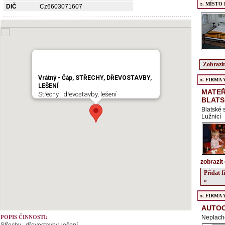
::. MÍSTO
DIČ
Cz6603071607
Zobrazit
Vrátný - Čáp, STŘECHY, DŘEVOSTAVBY,
::. FIRMA Ve
LEŠENÍ
MATEŘ
Střechy , dřevostavby, lešení
BLATS
Blatské 
Lužnicí
zobrazit 
Přidat 
»
::. FIRMA Ve
AUTO
POPIS ČINNOSTI:
Neplach