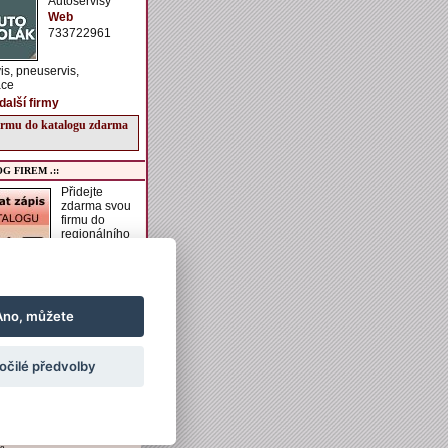
Autoservisy
Web
733722961
is, pneuservis,
ace
další firmy
firmu do katalogu zdarma
G FIREM .::
Přidejte
zdarma svou
firmu do
regionálního
katalogu
VESELSKO.
í získáte možnost zadání
aší firmě, vkládání
h akcí do kalendáře
Ano, můžete
vkládání obrázků a
ch informací k ubytování
ání.
očilé předvolby
irmu do katalogu zdarma
e.