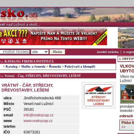
|
úvodní stránka
o regio
::. UBYTOVÁ
::. KATALOG FIREM A INSTITUCÍ:
VLKOV
>
Katalog
>
Služby a řemesla
>
Řemesla
>
Pokrývači a klempíři
UBYTO
::. Vrátný - Čáp, STŘECHY, DŘEVOSTAVBY, LEŠENÍ
Vlkov na
Lužnicí
VRÁTNÝ - ČÁP, STŘECHY,
DŘEVOSTAVBY, LEŠENÍ
ulice
Jindřichohradecká 488
Město
Veselí nad Lužnicí
pronájem
PSČ
39181
lovecké c
email
info@vratnycap.cz
zobrazit
www
www.vratnycap.cz
Přidat 
telefon
>>
IČO
63873281