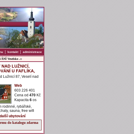
|
|
nu
kontakt
administrace
NÍ Veselsko .::
 NAD LUŽNICÍ,
VÁNÍ U FAFLÍKA,
d Lužnicí 87, Veselí nad
Web
603 226 401
Cena od
470
Kč
Kapacita
6
os
 rodinné, rybářské,
haty, sauna, free wifi
 další ubytování
firmu do katalogu zdarma