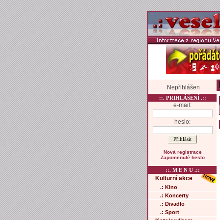
Nepřihlášen
::. PRIHLÁŠENÍ .::
e-mail:
heslo:
Nová registrace
Zapomenuté heslo
::. M E N U .::
Kulturní akce
.: Kino
.: Koncerty
.: Divadlo
.: Sport