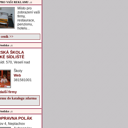
 PRO VAŠI REKLAMU .::
Místo pro
zobrazení vaší
firmy,
restaurace,
penzionu,
hotelu...
 ceník >>
selsko .::
SKÁ ŠKOLA
KÉ SÍDLIŠTĚ
sídl. 570, Veselí nad
Školy
Web
381581001
další firmy
firmu do katalogu zdarma
selsko .::
OPRAVNA POLÁK
ov 4, Neplachov