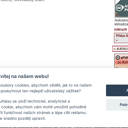
Střechy , dřevostavby, lešení
Autoserv
klimatiz
zobrazit 
Přidat 
»
::. KATALO
 vítej na našem webu!
Registrac
údajů o v
oubory cookies, abychom věděli, jak to na našem
kulturníc
poskytnout ten nejlepší uživatelský zážitek?
regionu, 
podrobný
a stravov
hlasu se uloží technické, analytické a
Pokr
Přidat f
 cookie, abychom vám mohli umožnit pohodlné
>>
it funkčnost našich stránek a lépe cílit reklamu.
 snadno později upravit.
Kontakt
|
RSS
|
Cookies
|
Nastavení souborů cookie
Neoficiální regionální informační server - www.veselsko.cz
ublikování zde uveřejněných textů a fotografií nebo jejich částí, je možné pouze s předchozím souhlasem redakc