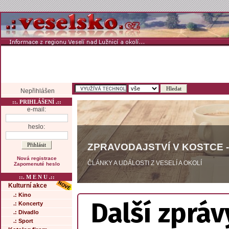
Nepřihlášen
::. PRIHLÁŠENÍ .::
e-mail:
heslo:
ZPRAVODAJSTVÍ V KOSTCE -
Nová registrace
ČLÁNKY A UDÁLOSTI Z VESELÍ A OKOLÍ
Zapomenuté heslo
::. M E N U .::
Kulturní akce
.: Kino
Další zpráv
.: Koncerty
.: Divadlo
.: Sport