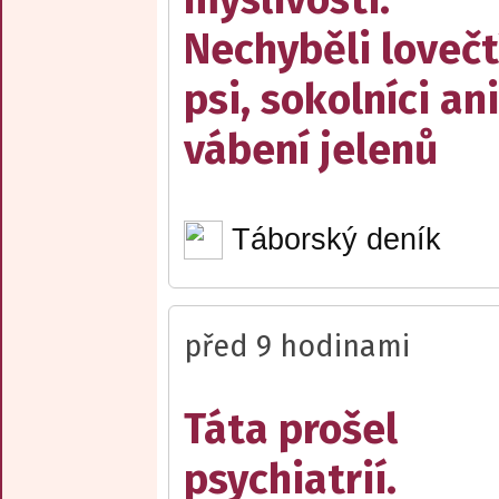
Nechyběli lovečt
psi, sokolníci ani
vábení jelenů
Táborský deník
před 9 hodinami
Táta prošel
psychiatrií.