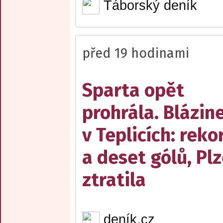
Táborský deník
před 19 hodinami
Sparta opět
prohrála. Blázin
v Teplicích: reko
a deset gólů, Pl
ztratila
deník.cz