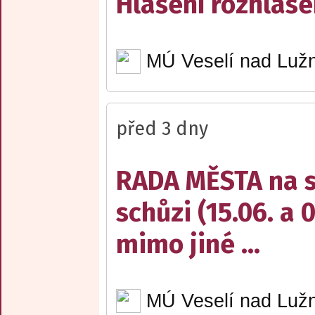
Hlášení rozhlase
MÚ Veselí nad Lužn
před 3 dny
RADA MĚSTA na sv
schůzi (15.06. a 
mimo jiné ...
MÚ Veselí nad Lužn