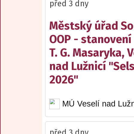
před 3 dny
Městský úřad Sob
OOP - stanovení
T. G. Masaryka, V
nad Lužnicí "Sel
2026"
MÚ Veselí nad Lužn
před 3 dny