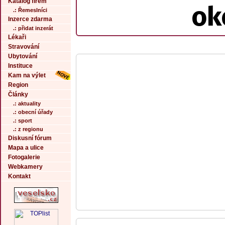
Katalog firem
ok
.: Řemeslníci
Inzerce zdarma
.: přidat inzerát
Lékaři
Stravování
Ubytování
Instituce
Kam na výlet
Region
Články
.: aktuality
.: obecní úřady
.: sport
.: z regionu
Diskusní fórum
Mapa a ulice
Fotogalerie
Webkamery
Kontakt