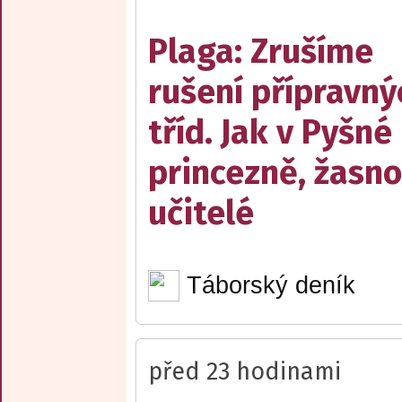
Plaga: Zrušíme
rušení přípravný
tříd. Jak v Pyšné
princezně, žasn
učitelé
Táborský deník
před 23 hodinami