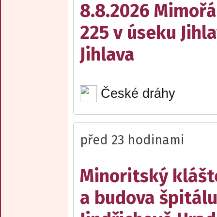
8.8.2026 Mimořá
225 v úseku Jihl
Jihlava
České dráhy
před 23 hodinami
Minoritský klášt
a budova špitálu