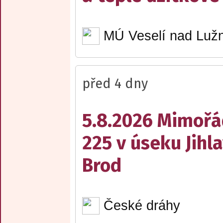
MÚ Veselí nad Lužn
před 4 dny
5.8.2026 Mimořá
225 v úseku Jihl
Brod
České dráhy