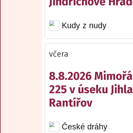
Jindřichově Hrad
Kudy z nudy
včera
8.8.2026 Mimořá
225 v úseku Jihl
Rantířov
České dráhy