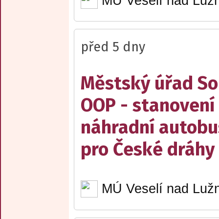
MÚ Veselí nad Lužn
před 5 dny
Městský úřad Sob
OOP - stanovení 
náhradní autobu
pro České dráhy a
MÚ Veselí nad Lužn