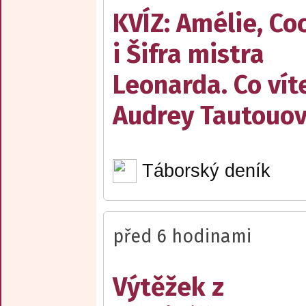
KVÍZ: Amélie, Co
i Šifra mistra
Leonarda. Co vít
Audrey Tautouo
Táborský deník
před 6 hodinami
Výtěžek z