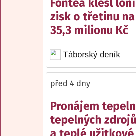
Fontea klesl loni
zisk o třetinu na
35,3 milionu Kč
Táborský deník
před 4 dny
Pronájem tepelný
tepelných zdrojů
a teplé užitkové