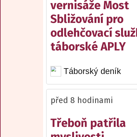
vernisáže Most
Sbližování pro
odlehčovací slu
táborské APLY
Táborský deník
před 8 hodinami
Třeboň patřila
myslivosti.