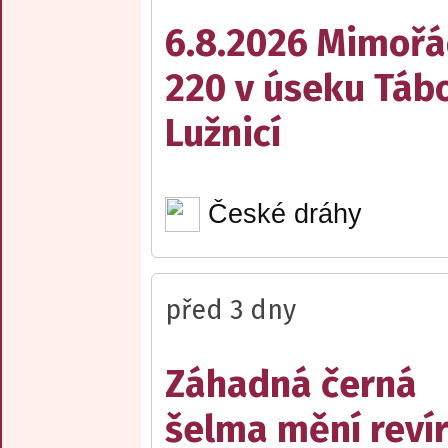
6.8.2026 Mimořá
220 v úseku Tábo
Lužnicí
České dráhy
před 3 dny
Záhadná černá
šelma mění reví