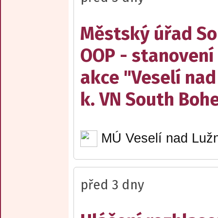
Městský úřad Sob
OOP - stanovení 
akce "Veselí nad
k. VN South Boh
MÚ Veselí nad Lužn
před 3 dny