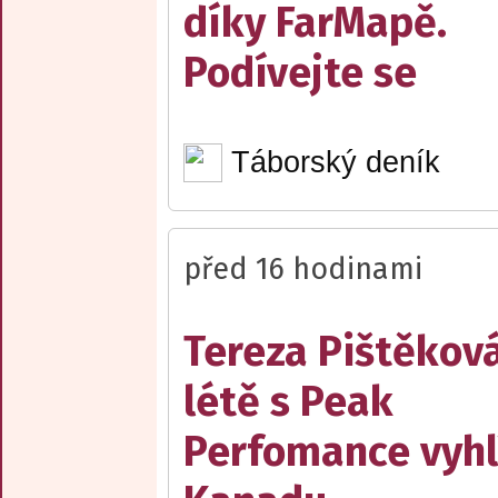
díky FarMapě.
Podívejte se
Táborský deník
před 16 hodinami
Tereza Pištěková
létě s Peak
Perfomance vyhl