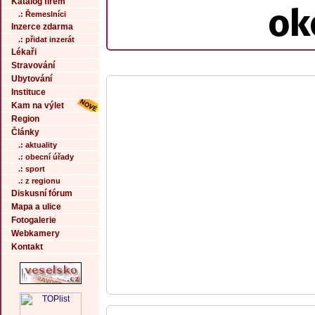
Katalog firem
ok
.: Řemeslníci
Inzerce zdarma
.: přidat inzerát
Lékaři
Stravování
Ubytování
Instituce
Kam na výlet
Region
Články
.: aktuality
.: obecní úřady
.: sport
.: z regionu
Diskusní fórum
Mapa a ulice
Fotogalerie
Webkamery
Kontakt