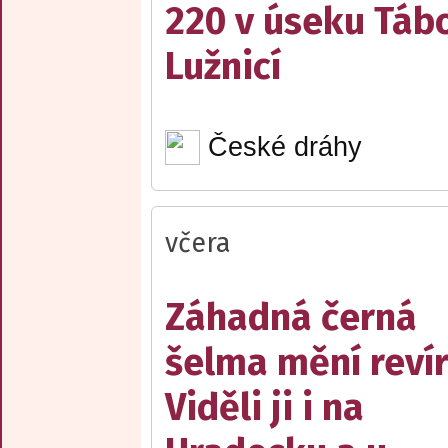
220 v úseku Tábo
Lužnicí
České dráhy
včera
Záhadná černá
šelma mění reví
Viděli ji i na