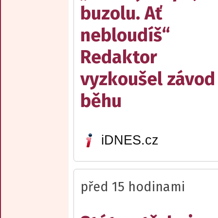
buzolu. Ať
nebloudíš“
Redaktor
vyzkoušel závod
běhu
iDNES.cz
před 15 hodinami