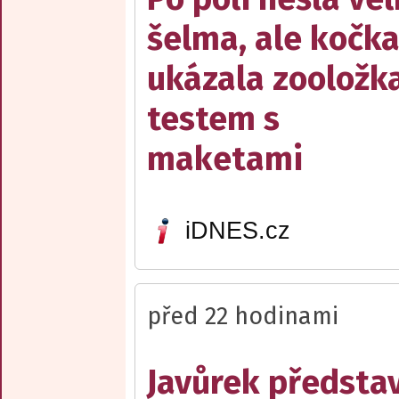
šelma, ale kočka
ukázala zooložk
testem s
maketami
iDNES.cz
před 22 hodinami
Javůrek představ