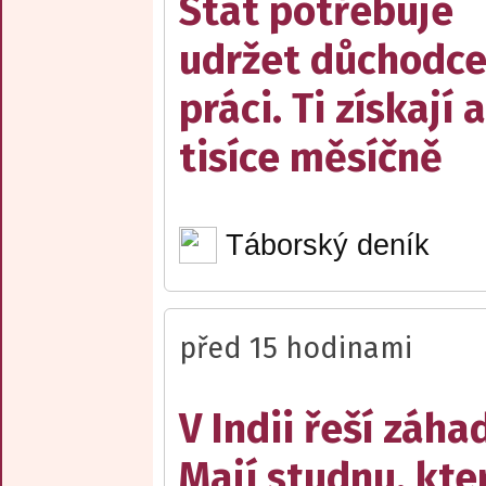
Stát potřebuje
udržet důchodce
práci. Ti získají 
tisíce měsíčně
Táborský deník
před 15 hodinami
V Indii řeší záha
Mají studnu, kte