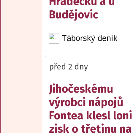
Hradecku a u
Budějovic
Táborský deník
před 2 dny
Jihočeskému
výrobci nápojů
Fontea klesl loni
zisk o třetinu na