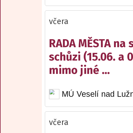
včera
RADA MĚSTA na sv
schůzi (15.06. a 
mimo jiné ...
MÚ Veselí nad Lužn
včera