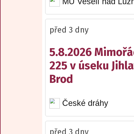
MÚ Veselí nad Lužn
před 3 dny
5.8.2026 Mimořá
225 v úseku Jihl
Brod
České dráhy
před 3 dny