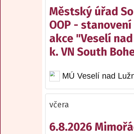
Městský úřad Sob
OOP - stanovení 
akce "Veselí nad
k. VN South Boh
MÚ Veselí nad Lužn
včera
6.8.2026 Mimořá