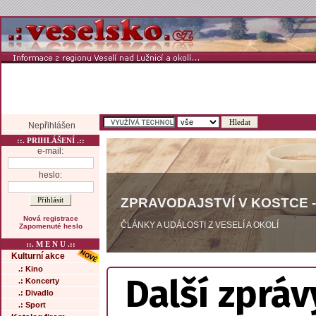
Nepřihlášen
::. PRIHLÁŠENÍ .::
e-mail:
heslo:
ZPRAVODAJSTVÍ V KOSTCE -
Nová registrace
ČLÁNKY A UDÁLOSTI Z VESELÍ A OKOLÍ
Zapomenuté heslo
::. M E N U .::
Kulturní akce
.: Kino
Další zpráv
.: Koncerty
.: Divadlo
.: Sport