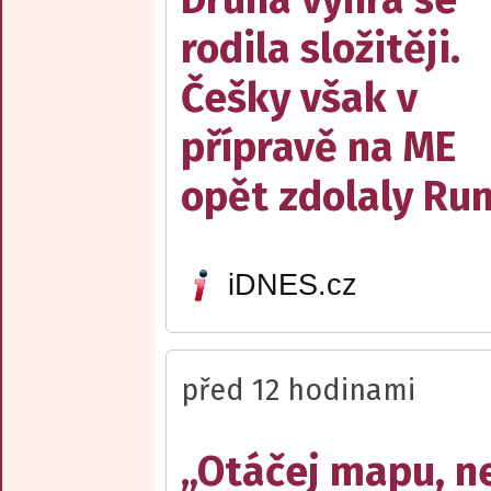
rodila složitěji.
Češky však v
přípravě na ME
opět zdolaly R
iDNES.cz
před 12 hodinami
„Otáčej mapu, n