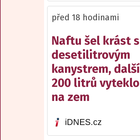
před 18 hodinami
Naftu šel krást s
desetilitrovým
kanystrem, dalš
200 litrů vyteklo
na zem
iDNES.cz