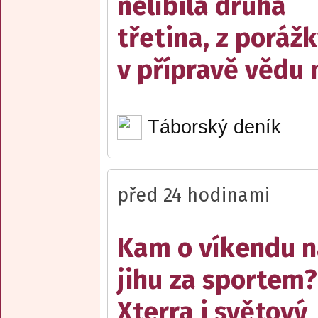
nelíbila druhá
třetina, z poráž
v přípravě vědu 
Táborský deník
před 24 hodinami
Kam o víkendu 
jihu za sportem?
Xterra i světový