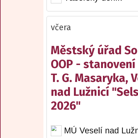
včera
Městský úřad Sob
OOP - stanovení
T. G. Masaryka, V
nad Lužnicí "Sel
2026"
MÚ Veselí nad Lužn