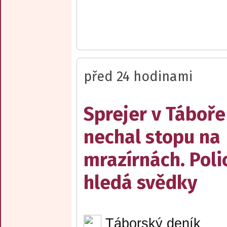
před 24 hodinami
Sprejer v Táboře
nechal stopu na
mrazírnách. Poli
hledá svědky
Táborský deník