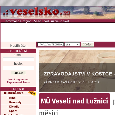
Nepřihlášen
::. PRIHLÁŠENÍ .::
e-mail:
heslo:
ZPRAVODAJSTVÍ V KOSTCE -
Nová registrace
ČLÁNKY A UDÁLOSTI Z VESELÍ A OKOLÍ
Zapomenuté heslo
::. M E N U .::
Kulturní akce
.: Kino
MÚ Veselí nad Lužnicí
.: Koncerty
.: Divadlo
měsíci
.: Sport