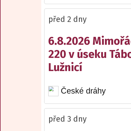
před 2 dny
6.8.2026 Mimořá
220 v úseku Tábo
Lužnicí
České dráhy
před 3 dny