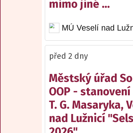
mimo jiné ...
MÚ Veselí nad Lužn
před 2 dny
Městský úřad Sob
OOP - stanovení
T. G. Masaryka, V
nad Lužnicí "Sel
2026"