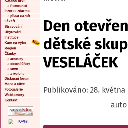
Katalog firem
.: Řemeslníci
Inzerce zdarma
.: přidat inzerát
Den otevřen
Lékaři
Stravování
Ubytování
dětské skup
Instituce
Kam na výlet
Region
Články
VESELÁČEK
.: aktuality
.: obecní úřady
.: sport
.: z regionu
Diskusní fórum
Mapa a ulice
Publikováno: 28. května
Fotogalerie
Webkamery
Kontakt
auto