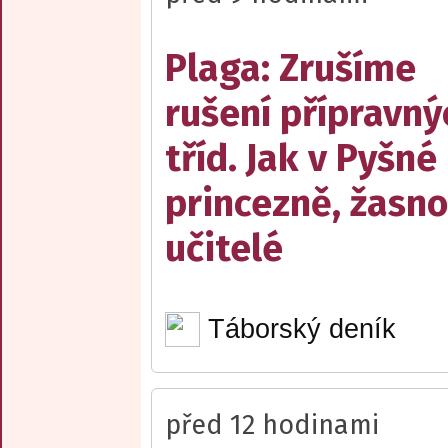
Plaga: Zrušíme
rušení přípravný
tříd. Jak v Pyšné
princezně, žasn
učitelé
Táborský deník
před 12 hodinami