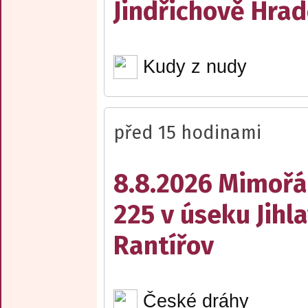
Jindřichově Hrad
Kudy z nudy
před 15 hodinami
8.8.2026 Mimořá
225 v úseku Jihl
Rantířov
České dráhy