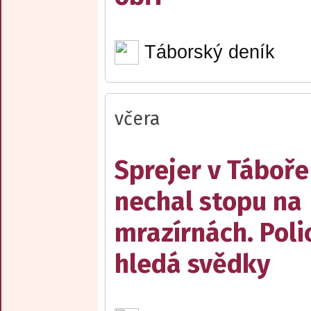
Táborský deník
včera
Sprejer v Táboře
nechal stopu na
mrazírnách. Poli
hledá svědky