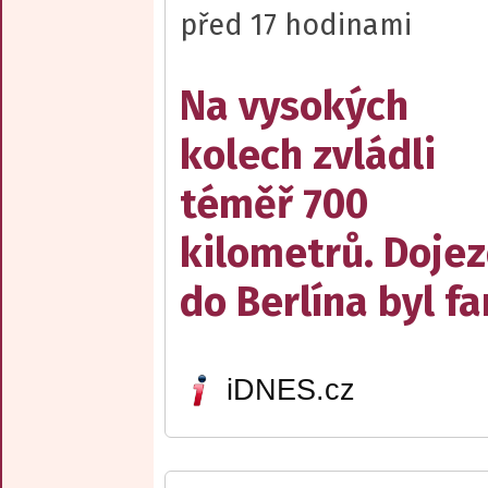
před 17 hodinami
Na vysokých
kolech zvládli
téměř 700
kilometrů. Doje
do Berlína byl f
iDNES.cz