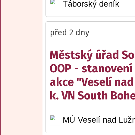
Táborský deník
před 2 dny
Městský úřad Sob
OOP - stanovení 
akce "Veselí nad
k. VN South Boh
MÚ Veselí nad Lužn