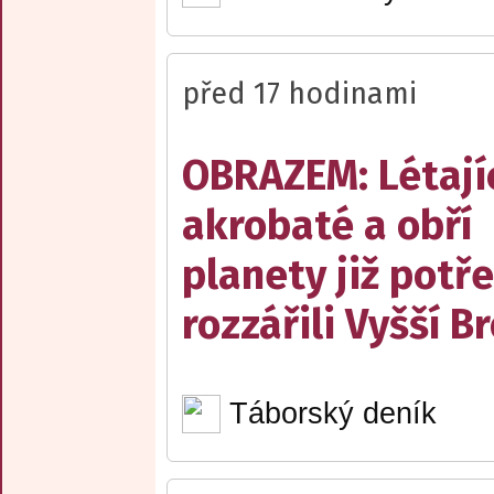
před 17 hodinami
OBRAZEM: Létají
akrobaté a obří
planety již potře
rozzářili Vyšší B
Táborský deník