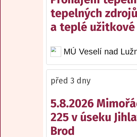
tepelných zdrojů
a teplé užitkové
MÚ Veselí nad Lužn
před 3 dny
5.8.2026 Mimořá
225 v úseku Jihl
Brod