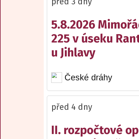
před 3 dny
5.8.2026 Mimořá
225 v úseku Rant
u Jihlavy
České dráhy
před 4 dny
II. rozpočtové op