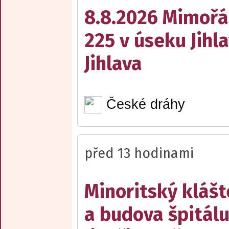
8.8.2026 Mimořá
225 v úseku Jihl
Jihlava
České dráhy
před 13 hodinami
Minoritský klášt
a budova špitálu