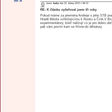
Autor:
kuky
dne 29. dubna 2019 v 08:19
RE: K článku vyšeřoval jsem tři roky.
Pokud máme za premiéra Andreje s jeho STB pra
Hradě Miloše vzhlížejícímu k Rusku a Číně,V Br
experimentátory, kteří nařizují co je pro dobro ob
pak vám povím kam se řítíme-do diktatury.