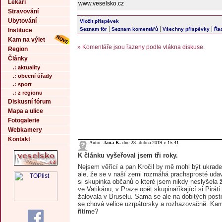
Lékaři
www.veselsko.cz
Stravování
Ubytování
Vložit příspěvek
|
|
|
Seznam fór
Seznam komentářů
Všechny příspěvky
Řad
Instituce
Kam na výlet
» Komentáře jsou řazeny podle vlákna diskuse.
Region
Články
.: aktuality
.: obecní úřady
.: sport
.: z regionu
Diskusní fórum
Mapa a ulice
Fotogalerie
Webkamery
Kontakt
Autor:
Jana K.
dne 28. dubna 2019 v 15:41
K článku vyšeřoval jsem tři roky.
Nejsem věřící a pan Kročil by mě mohl být ukrad
ale, že se v naší zemi rozmáhá prachsprosté udav
si skupinka občanů o které jsem nikdy neslyšela ž
ve Vatikánu, v Praze opět skupinaříkající si Piráti 
žalovala v Bruselu. Sama se ale na dobitých pos
se chová velice uzrpátorsky a rozhazovačně. Kam
řítíme?