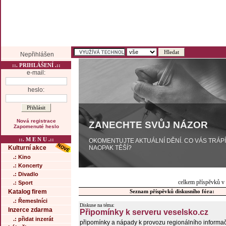
Nepřihlášen
::. PRIHLÁŠENÍ .::
e-mail:
heslo:
Nová registrace
ZANECHTE SVŮJ NÁZOR
Zapomenuté heslo
::. M E N U .::
OKOMENTUJTE AKTUÁLNÍ DĚNÍ. CO VÁS TRÁP
NAOPAK TĚŠÍ?
Kulturní akce
.: Kino
.: Koncerty
.: Divadlo
celkem příspěvků v
.: Sport
Katalog firem
Seznam příspěvků diskusního fóra:
.: Řemeslníci
Diskuse na téma:
Inzerce zdarma
Připomínky k serveru veselsko.cz
.: přidat inzerát
připomínky a nápady k provozu regionálního informa