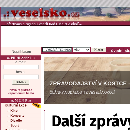
úvodní st
Nepřihlášen
::. PRIHLÁŠENÍ .::
e-mail:
heslo:
ZPRAVODAJSTVÍ V KOSTCE -
Nová registrace
ČLÁNKY A UDÁLOSTI Z VESELÍ A OKOLÍ
Zapomenuté heslo
::. M E N U .::
Kulturní akce
.: Kino
Další zpráv
.: Koncerty
.: Divadlo
.: Sport