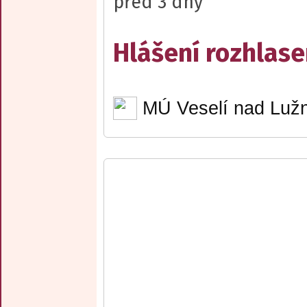
před 3 dny
Hlášení rozhlase
MÚ Veselí nad Lužn