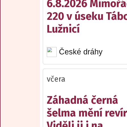
6.8.2026 Mimořá
220 v úseku Tábo
Lužnicí
České dráhy
včera
Záhadná černá
šelma mění reví
Viděli ji i na