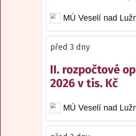
MÚ Veselí nad Lužn
před 3 dny
II. rozpočtové op
2026 v tis. Kč
MÚ Veselí nad Lužn