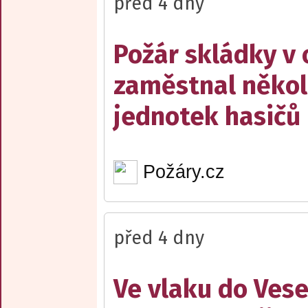
před 4 dny
Požár skládky v 
zaměstnal někol
jednotek hasičů
Požáry.cz
před 4 dny
Ve vlaku do Vese