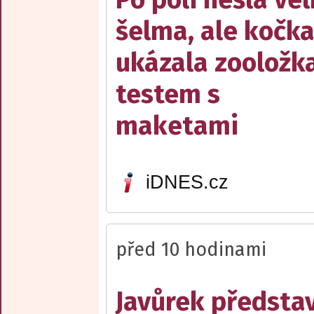
šelma, ale kočka
ukázala zooložk
testem s
maketami
iDNES.cz
před 10 hodinami
Javůrek představ