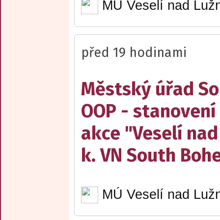
MÚ Veselí nad Lužn
před 19 hodinami
Městský úřad Sob
OOP - stanovení 
akce "Veselí nad
k. VN South Boh
MÚ Veselí nad Lužn