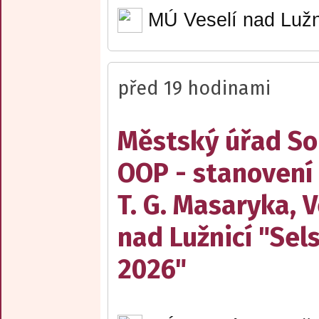
MÚ Veselí nad Lužn
před 19 hodinami
Městský úřad Sob
OOP - stanovení
T. G. Masaryka, V
nad Lužnicí "Sel
2026"