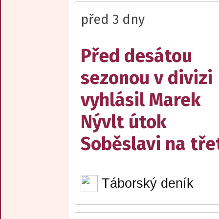
před 3 dny
Před desátou
sezonou v divizi
vyhlásil Marek
Nývlt útok
Soběslavi na třet
Táborský deník