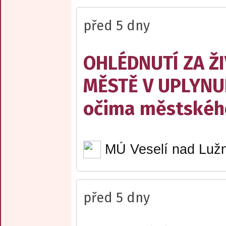
před 5 dny
OHLÉDNUTÍ ZA Ž
MĚSTĚ V UPLYNU
očima městskéh
MÚ Veselí nad Lužn
před 5 dny