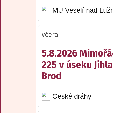
MÚ Veselí nad Lužn
včera
5.8.2026 Mimořá
225 v úseku Jihl
Brod
České dráhy