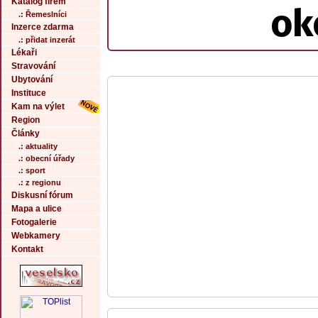
Katalog firem
ok
.: Řemeslníci
Inzerce zdarma
.: přidat inzerát
Lékaři
Stravování
Ubytování
Instituce
Kam na výlet
Region
Články
.: aktuality
.: obecní úřady
.: sport
.: z regionu
Diskusní fórum
Mapa a ulice
Fotogalerie
Webkamery
Kontakt