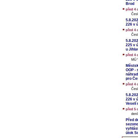
Brod
před 4 
Čes
5.8.20
226 v 
před 4 
Čes
5.8.20
225 v 
u Jihla
před 4 
MÚ V
Městsk
OOP - s
náhrad
pro Čes
před 4 
Čes
5.8.20
226 v 
Veselí 
před 5 
dení
Před d
sezonou
vyhlás
útok So