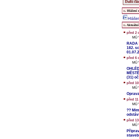
Další čl
::. Hlášení 
Hlášen
::. Aktuální
před 2 
MÚ V
RADA M
182. sc
01.07.2
před 6 
MÚ V
OHLÉD
MĚSTĚ
(31) o
před 10
MÚ V
Oprava
před 11
MÚ V
?? Mim
odstáv
před 13
MÚ V
Připra
staveb