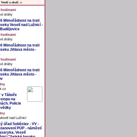
Veselí a okolí .::
3 hodinami
ké dráhy
26 Mimořádnost na trati
seku Veselí nad Lužnicí -
Budějovice
8 hodinami
ké dráhy
26 Mimořádnost na trati
úseku Jihlava město -
a
1 hodinami
ké dráhy
26 Mimořádnost na trati
úseku Jihlava město -
ov
dny
k.cz
r v Táboře
 stopu na
nách. Policie
svědky
dny
eselí nad Lužnicí
ý úřad Soběslav - VV -
stanovení PÚP - náměstí
asaryka, Veselí
žnicí "Selské baroko