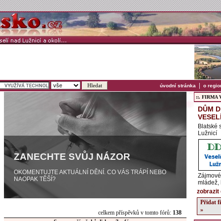
|
úvodní stránka
o regio
::. FIRMA Ve
DŮM D
VESEL
Blatské 
Lužnicí
ZANECHTE SVŮJ NÁZOR
OKOMENTUJTE AKTUÁLNÍ DĚNÍ. CO VÁS TRÁPÍ NEBO
Zájmové 
NAOPAK TĚŠÍ?
mládež, 
zobrazit 
Přidat 
»
celkem příspěvků v tomto fórů:
138