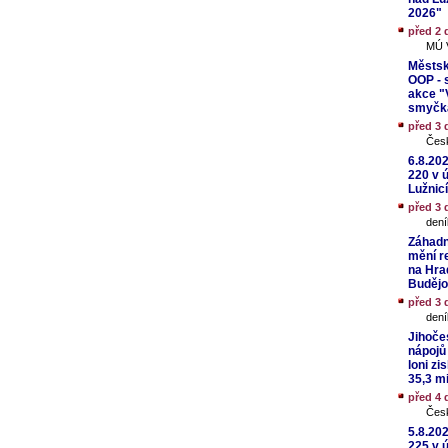
2026"
před 2 
MÚ V
Městsk
OOP - 
akce "V
smyčka
před 3 
Čes
6.8.20
220 v 
Lužnicí
před 3 
dení
Záhadn
mění rev
na Hra
Budějo
před 3 
dení
Jihoče
nápojů
loni zi
35,3 m
před 4 
Čes
5.8.20
225 v 