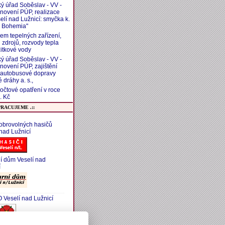
ý úřad Soběslav - VV -
novení PÚP, realizace
elí nad Lužnicí: smyčka k.
 Bohemia"
em tepelných zařízení,
 zdrojů, rozvody tepla
žitkové vody
ý úřad Soběslav - VV -
novení PÚP, zajištění
 autobusové dopravy
 dráhy a. s.,
zpočtové opatření v roce
. Kč
PRACUJEME .::
obrovolných hasičů
 nad Lužnicí
ní dům Veselí nad
í
Veselí nad Lužnicí