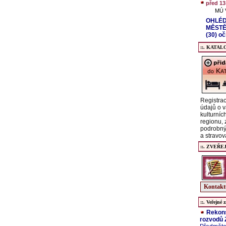
před 13
MÚ V
OHLÉD
MĚSTĚ
(30) o
::. KATALO
Registrac
údajů o v
kulturníc
regionu,
podrobný
a stravov
::. ZVEŘE
Kontaktu
::. Veřejné z
Rekons
rozvodů Z