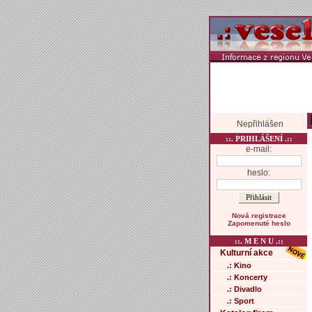
Nepřihlášen
::. PRIHLÁŠENÍ .::
e-mail:
heslo:
Nová registrace
Zapomenuté heslo
::. M E N U .::
Kulturní akce
.: Kino
.: Koncerty
.: Divadlo
.: Sport