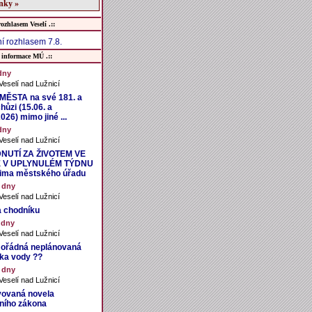
ánky »
rozhlasem Veselí .::
í rozhlasem 7.8.
 informace MÚ .::
dny
eselí nad Lužnicí
ĚSTA na své 181. a
hůzi (15.06. a
026) mimo jiné ...
dny
eselí nad Lužnicí
NUTÍ ZA ŽIVOTEM VE
 V UPLYNULÉM TÝDNU
čima městského úřadu
 dny
eselí nad Lužnicí
 chodníku
 dny
eselí nad Lužnicí
ořádná neplánovaná
ka vody ??
 dny
eselí nad Lužnicí
vovaná novela
ního zákona