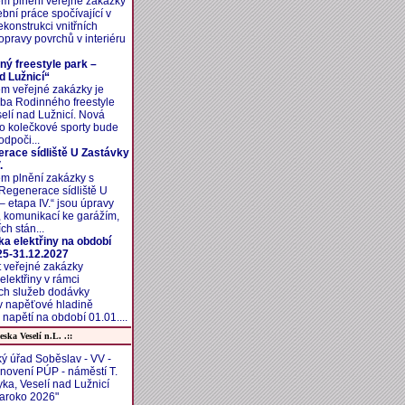
m plnění veřejné zakázky
ební práce spočívající v
ekonstrukci vnitřních
opravy povrchů v interiéru
ný freestyle park –
d Lužnicí“
m veřejné zakázky je
ba Rodinného freestyle
elí nad Lužnicí. Nová
o kolečkové sporty bude
odpoči...
race sídliště U Zastávky
.
m plnění zakázky s
Regenerace sídliště U
– etapa IV.“ jsou úpravy
 komunikací ke garážím,
ch stán...
a elektřiny na období
25-31.12.2027
t veřejné zakázky
lektřiny v rámci
ch služeb dodávky
 v napěťové hladině
napětí na období 01.01....
eska Veselí n.L. .::
ý úřad Soběslav - VV -
novení PÚP - náměstí T.
ka, Veselí nad Lužnicí
baroko 2026"