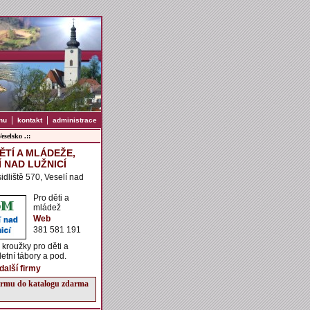
|
|
nu
kontakt
administrace
selsko .::
ĚTÍ A MLÁDEŽE,
Í NAD LUŽNICÍ
sidliště 570, Veselí nad
Pro děti a
mládež
Web
381 581 191
kroužky pro děti a
letní tábory a pod.
další firmy
firmu do katalogu zdarma