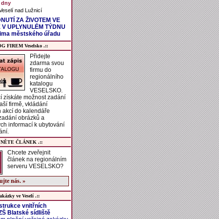
 dny
eselí nad Lužnicí
NUTÍ ZA ŽIVOTEM VE
 V UPLYNULÉM TÝDNU
čima městského úřadu
G FIREM Veselsko .::
Přidejte
zdarma svou
firmu do
regionálního
katalogu
VESELSKO.
í získáte možnost zadání
aší firmě, vkládání
h akcí do kalendáře
 zadání obrázků a
ch informací k ubytování
ání.
JNĚTE ČLÁNEK .::
Chcete zveřejnit
článek na regionálním
serveru VESELSKO?
jte nás. »
akázky ve Veselí .::
trukce vnitřních
Š Blatské sídliště