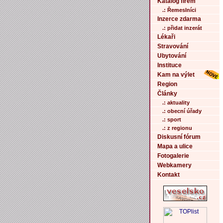
Katalog firem
.: Řemeslníci
Inzerce zdarma
.: přidat inzerát
Lékaři
Stravování
Ubytování
Instituce
Kam na výlet
Region
Články
.: aktuality
.: obecní úřady
.: sport
.: z regionu
Diskusní fórum
Mapa a ulice
Fotogalerie
Webkamery
Kontakt