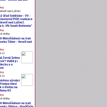
dny
eselí nad Lužnicí
ý úřad Soběslav - VV -
stanovení PÚP, realizace
eselí nad Lužnicí:
 k. VN South Bohemia"
dny
ké dráhy
26 Mimořádnost na trati
úseku Tábor - Veselí nad
dny
k.cz
á černá šelma
ír? Viděli ji i
decku a u
vic
dny
k.cz
skému výrobci
 Fontea klesl
sk o třetinu na
ilionu Kč
dny
ké dráhy
26 Mimořádnost na trati
úseku Jihlava - Havlíčkův