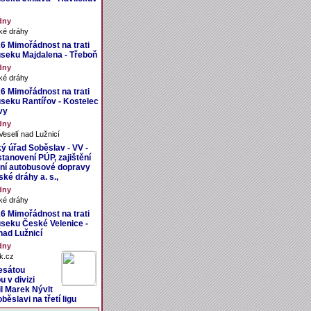
dny
ké dráhy
26 Mimořádnost na trati
úseku Majdalena - Třeboň
dny
ké dráhy
26 Mimořádnost na trati
úseku Rantířov - Kostelec
vy
dny
eselí nad Lužnicí
ý úřad Soběslav - VV -
tanovení PÚP, zajištění
ní autobusové dopravy
ké dráhy a. s.,
dny
ké dráhy
26 Mimořádnost na trati
úseku České Velenice -
nad Lužnicí
dny
k.cz
esátou
 v divizi
il Marek Nývlt
běslavi na třetí ligu