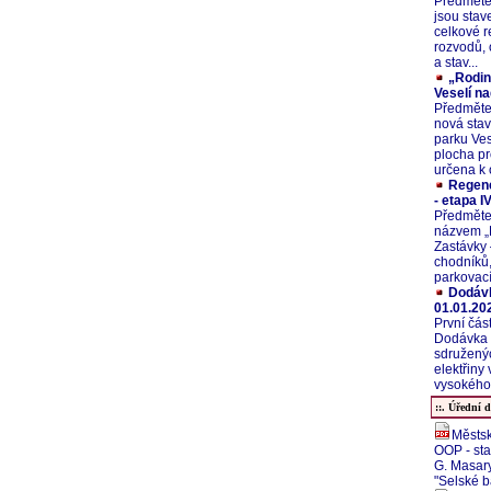
Předměte
jsou stav
celkové r
rozvodů, 
a stav...
„Rodin
Veselí na
Předměte
nová stav
parku Ves
plocha pr
určena k 
Regene
- etapa IV
Předměte
názvem „
Zastávky 
chodníků,
parkovací
Dodávk
01.01.20
První čás
Dodávka e
sdružený
elektřiny
vysokého 
::. Úřední d
Městsk
OOP - sta
G. Masary
"Selské 