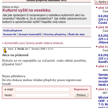
Seznam příspěvků diskusního fóra:
::. Zprávy z 
Diskuse na téma:
před 1
Kulturní vyžití na veselsku.
Čes
Jak jste spokojeni či nespokojeni s nabídkou kulturních akcí na
8.8.20
veselsku? Myslíte si, že je dostatečná? Jak vidíte vybavenost pro
220 v ú
kulturní a společenské vyžití? Napište svůj názor.
České 
před 1
Vložit příspěvek
Čes
|
|
|
Seznam fór
Seznam komentářů
Všechny příspěvky
Řadit dle data
8.8.20
225 v 
Jihlav
» Komentáře jsou řazeny podle vlákna diskuse.
před 2
Autor:
J. Novák
dne 7. července 2008 v 13:15
Čes
Akce na pískovně
8.8.20
225 v 
Bohuže se mi nepodařilo se zúčastnit, máte někdo postřehy,
Rantíř
případně foto?
před 2 
dení
Spreje
Nejste přihlášen/a.
nechal
Do této diskuse mohou vkládat příspěvky pouze registrovaní
mrazír
čtenáři.
hledá 
e-mail:
před 2 
Registrovat
MÚ V
heslo:
Městsk
OOP - 
T. G. M
nad Lu