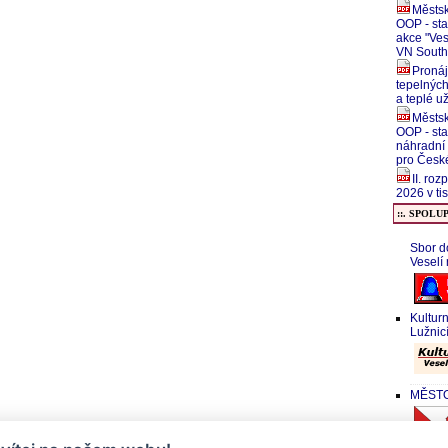
Městsk
OOP - sta
akce "Ves
VN South
Pronáj
tepelných
a teplé u
Městsk
OOP - sta
náhradní
pro České
II. ro
2026 v tis
::. SPOLU
Sbor d
Veselí
Kultur
Lužnic
MĚSTO 