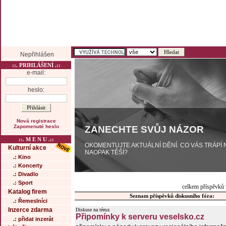
Nepřihlášen
::. PRIHLÁŠENÍ .::
e-mail:
heslo:
Nová registrace
Zapomenuté heslo
ZANECHTE SVŮJ NÁZOR
::. M E N U .::
OKOMENTUJTE AKTUÁLNÍ DĚNÍ. CO VÁS TRÁPÍ
Kulturní akce
NAOPAK TĚŠÍ?
.: Kino
.: Koncerty
.: Divadlo
.: Sport
celkem příspěvků 
Katalog firem
Seznam příspěvků diskusního fóra:
.: Řemeslníci
Inzerce zdarma
Diskuse na téma:
Připomínky k serveru veselsko.cz
.: přidat inzerát