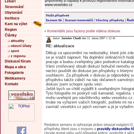
připomínky a nápady k provozu regionálního informačn
Lékaři
www.veselsko.cz
Stravování
Ubytování
Vložit příspěvek
Instituce
|
|
|
Seznam fór
Seznam komentářů
Všechny příspěvky
Řadit
Kam na výlet
Region
» Komentáře jsou řazeny podle vlákna diskuse.
Články
Autor:
Jaroslav Chadt
dne 12. února 2007 v 12:41
.: aktuality
RE: aktualizace
.: obecní úřady
.: sport
Děkuji za upozornění na nedostatky, které jste zd
.: z regionu
se je snažit napravit. Na doplnění ordinačních hodin
Diskusní fórum
pracuje a budou zveřejněny jako podsekce katalog
Vámi zmiňovaný obsah diskusí bohužel nemohu ovl
Mapa a ulice
nechci pouštět do diskuse jen příspěvky s kterými 
Fotogalerie
souhlasím. Za příspěvek v diskusi je odpovědný s
Webkamery
příspěvku takže záleží na nás občanech samotnýc
diskusí jsem schopni spolu vést.
Kontakt
Ještě bych se chtěl vyjádřit k uveřejněným fotograf
Tyto fotografie mi poskytl váš kamarád, rogalista, 
mohu uveřejnit pro návštěvníky webu veselsko.cz
trváte na vyřazení vašich fotografií, pošlete mi na
zavináč veselsko.cz jejich seznam a já je vyřadím
Redakce serveru si vyhrazuje právo smazat vulgární či
příspěvky, které jsou v rozporu s
pravidly diskusního f
chcete dodat váhu vaší případné kritice, podložte ji vě