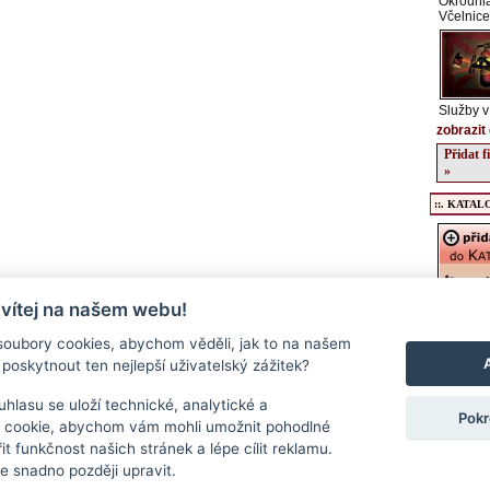
Okrouhl
Včelnice
Služby v
zobrazit 
Přidat 
»
::. KATALO
 vítej na našem webu!
Registrac
údajů o v
oubory cookies, abychom věděli, jak to na našem
kulturníc
poskytnout ten nejlepší uživatelský zážitek?
regionu, 
podrobný
a stravov
hlasu se uloží technické, analytické a
Pokr
Přidat f
 cookie, abychom vám mohli umožnit pohodlné
>>
it funkčnost našich stránek a lépe cílit reklamu.
 snadno později upravit.
Kontakt
|
RSS
|
Cookies
|
Nastavení souborů cookie