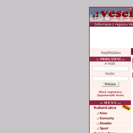
Nepřihlášen
::. PRIHLÁŠENÍ .::
e-mail:
heslo:
Nová registrace
Zapomenuté heslo
::. M E N U .::
Kulturní akce
.: Kino
.: Koncerty
.: Divadlo
.: Sport