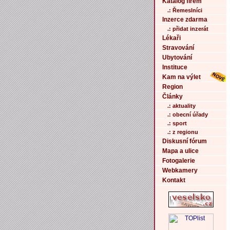
Katalog firem
.: Řemeslníci
Inzerce zdarma
.: přidat inzerát
Lékaři
Stravování
Ubytování
Instituce
Kam na výlet
Region
Články
.: aktuality
.: obecní úřady
.: sport
.: z regionu
Diskusní fórum
Mapa a ulice
Fotogalerie
Webkamery
Kontakt