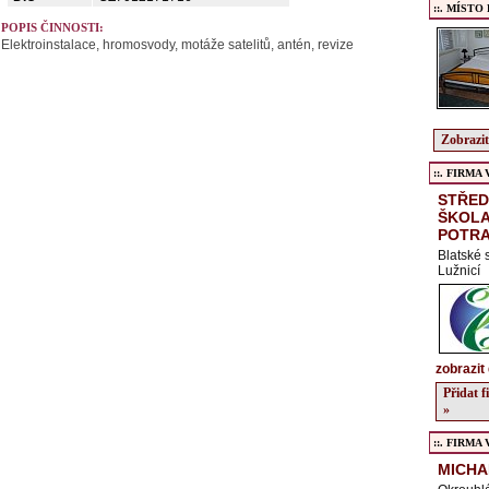
::. MÍSTO
POPIS ČINNOSTI:
Elektroinstalace, hromosvody, motáže satelitů, antén, revize
Zobrazit
::. FIRMA Ve
STŘED
ŠKOLA
POTRA
Blatské 
Lužnicí
zobrazit 
Přidat 
»
::. FIRMA Ve
MICHA