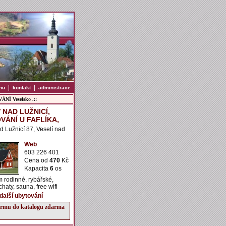
|
|
nu
kontakt
administrace
NÍ Veselsko .::
 NAD LUŽNICÍ,
VÁNÍ U FAFLÍKA,
d Lužnicí 87, Veselí nad
Web
603 226 401
Cena od
470
Kč
Kapacita
6
os
 rodinné, rybářské,
haty, sauna, free wifi
 další ubytování
firmu do katalogu zdarma