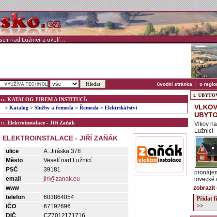
|
úvodní stránka
o regio
::. UBYTOVÁ
::. KATALOG FIREM A INSTITUCÍ:
VLKOV
>
Katalog
>
Služby a řemesla
>
Řemesla
>
Elektrikářství
UBYTO
::. Elektroinstalace - Jiří Zaňák
Vlkov na
Lužnicí
ELEKTROINSTALACE - JIŘÍ ZAŇÁK
ulice
A. Jiráska 378
Město
Veselí nad Lužnicí
PSČ
39181
pronájem
email
jiri@zanak.eu
lovecké c
www
zobrazit
telefon
603864054
Přidat 
>>
IČO
67192696
DIČ
CZ7012171716