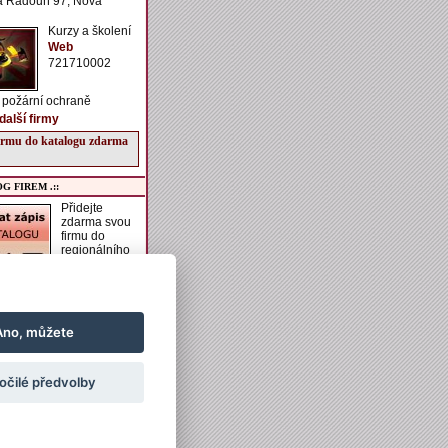
á Radouň 97, Nová
Kurzy a školení
Web
721710002
 požární ochraně
další firmy
firmu do katalogu zdarma
G FIREM .::
Přidejte
zdarma svou
firmu do
regionálního
katalogu
VESELSKO.
í získáte možnost zadání
aší firmě, vkládání
h akcí do kalendáře
Ano, můžete
vkládání obrázků a
ch informací k ubytování
ání.
očilé předvolby
irmu do katalogu zdarma