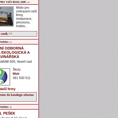
 PRO VAŠI REKLAMU .::
Místo pro
zobrazení vaší
firmy,
restaurace,
penzionu,
hotelu...
 ceník >>
selsko .::
NÍ ODBORNÁ
 EKOLOGICKÁ A
VINÁŘSKÁ
sídliště 600, Veselí nad
Školy
Web
381 500 511
další firmy
firmu do katalogu zdarma
selsko .::
L PEŠEK