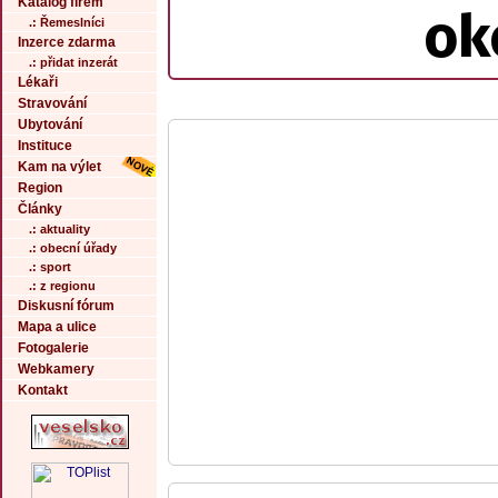
Katalog firem
ok
.: Řemeslníci
Inzerce zdarma
.: přidat inzerát
Lékaři
Stravování
Ubytování
Instituce
Kam na výlet
Region
Články
.: aktuality
.: obecní úřady
.: sport
.: z regionu
Diskusní fórum
Mapa a ulice
Fotogalerie
Webkamery
Kontakt