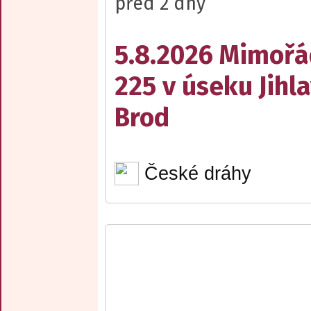
před 2 dny
5.8.2026 Mimořá
225 v úseku Jihl
Brod
České dráhy