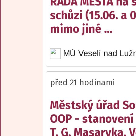
RADA MĚSTA na sv
schůzi (15.06. a 
mimo jiné ...
MÚ Veselí nad Lužn
před 21 hodinami
Městský úřad Sob
OOP - stanovení
T. G. Masaryka, V