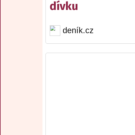
dívku
deník.cz