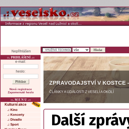
Nepřihlášen
::. PRIHLÁŠENÍ .::
e-mail:
heslo:
ZPRAVODAJSTVÍ V KOSTCE -
Nová registrace
ČLÁNKY A UDÁLOSTI Z VESELÍ A OKOLÍ
Zapomenuté heslo
::. M E N U .::
Kulturní akce
.: Kino
Další zpráv
.: Koncerty
.: Divadlo
.: Sport