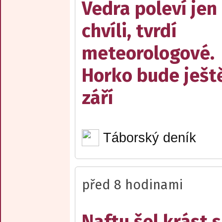
Vedra poleví jen
chvíli, tvrdí
meteorologové.
Horko bude ješt
září
Táborský deník
před 8 hodinami
Naftu šel krást s