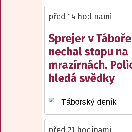
před 14 hodinami
Sprejer v Táboře
nechal stopu na
mrazírnách. Poli
hledá svědky
Táborský deník
před 21 hodinami