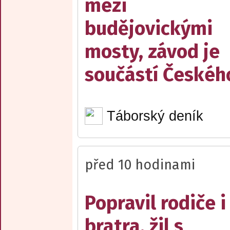
mezi
budějovickými
mosty, závod je
součástí Českéh
Táborský deník
před 10 hodinami
Popravil rodiče i
bratra, žil s