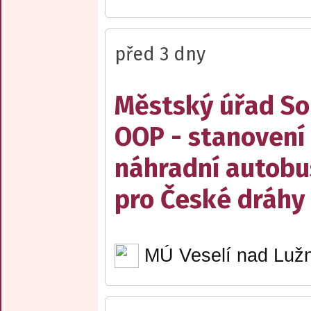
před 3 dny
Městský úřad Sob
OOP - stanovení 
náhradní autobu
pro České dráhy a
MÚ Veselí nad Lužn