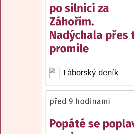
po silnici za
Záhořím.
Nadýchala přes t
promile
Táborský deník
před 9 hodinami
Popáté se popla