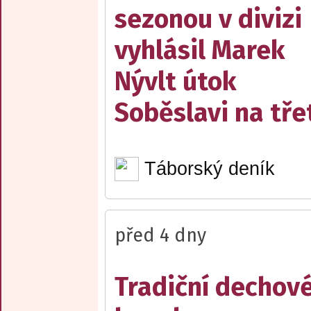
sezonou v divizi
vyhlásil Marek
Nývlt útok
Soběslavi na třet
Táborský deník
před 4 dny
Tradiční dechov