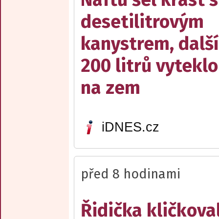
desetilitrovým
kanystrem, dalš
200 litrů vyteklo
na zem
iDNES.cz
před 8 hodinami
Řidička kličkova