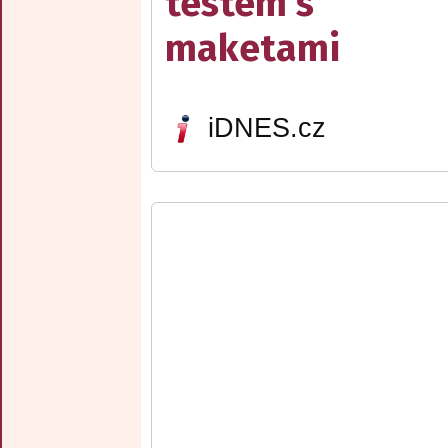
testem s
maketami
iDNES.cz