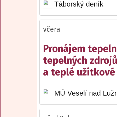
Táborský deník
včera
Pronájem tepelný
tepelných zdrojů
a teplé užitkové
MÚ Veselí nad Lužn