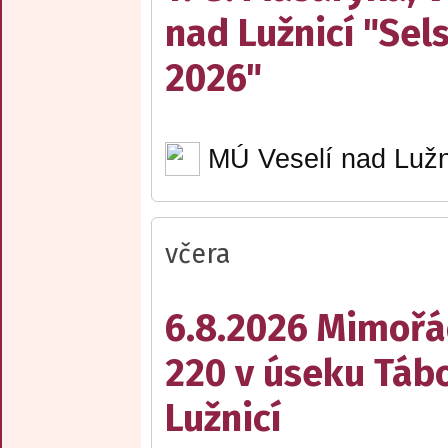
nad Lužnicí "Sel
2026"
MÚ Veselí nad Lužn
včera
6.8.2026 Mimořá
220 v úseku Tábo
Lužnicí