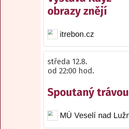
obrazy znějí
itrebon.cz
středa 12.8.
od 22:00 hod.
Spoutaný trávou 
MÚ Veselí nad Lužn