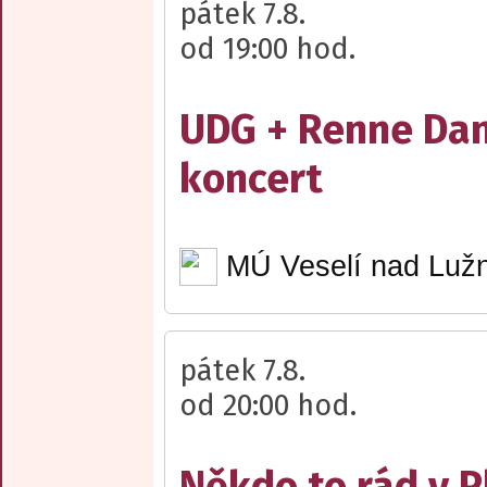
pátek 7.8.
od 19:00 hod.
UDG + Renne Dan
koncert
MÚ Veselí nad Lužn
pátek 7.8.
od 20:00 hod.
Někdo to rád v P