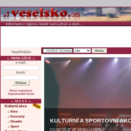
Nepřihlášen
::. PRIHLÁŠENÍ .::
e-mail:
heslo:
Nová registrace
Zapomenuté heslo
::. M E N U .::
Kulturní akce
.: Kino
.: Koncerty
KULTURNÍ A SPORTOVNÍ AKC
.: Divadlo
.: Sport
CO SE DĚJE VE VESELÍ A OKOLÍ