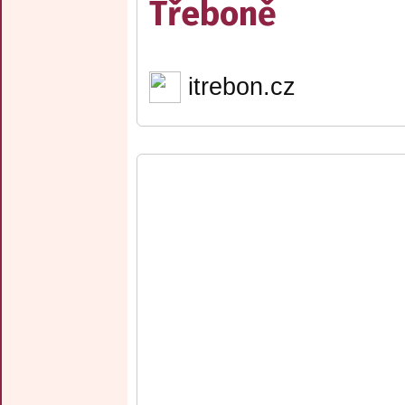
Třeboně
itrebon.cz