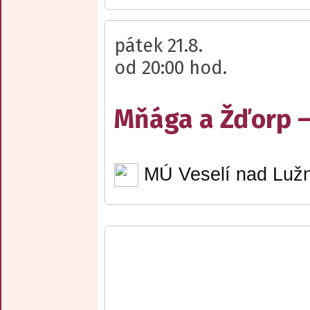
pátek 21.8.
od 20:00 hod.
Mňága a Žďorp –
MÚ Veselí nad Lužn