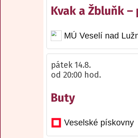
Kvak a Žbluňk –
MÚ Veselí nad Lužn
pátek 14.8.
od 20:00 hod.
Buty
Veselské pískovny