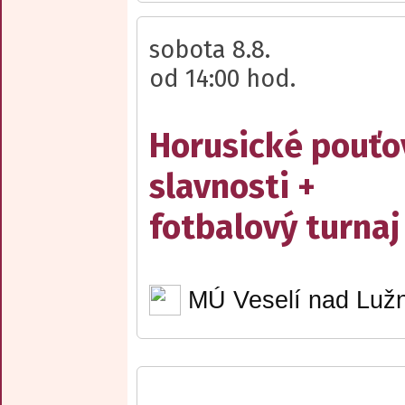
sobota 8.8.
od 14:00 hod.
Horusické pouťo
slavnosti +
fotbalový turnaj
MÚ Veselí nad Lužn