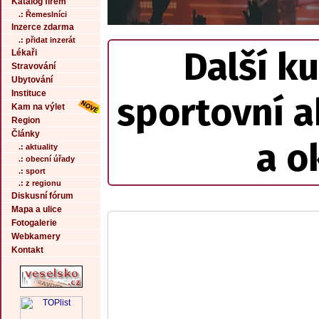
Katalog firem
.: Řemeslníci
Inzerce zdarma
.: přidat inzerát
Další ku
Lékaři
Stravování
Ubytování
Instituce
sportovní a
Kam na výlet
Region
Články
a o
.: aktuality
.: obecní úřady
.: sport
.: z regionu
Diskusní fórum
Mapa a ulice
Fotogalerie
Webkamery
Kontakt