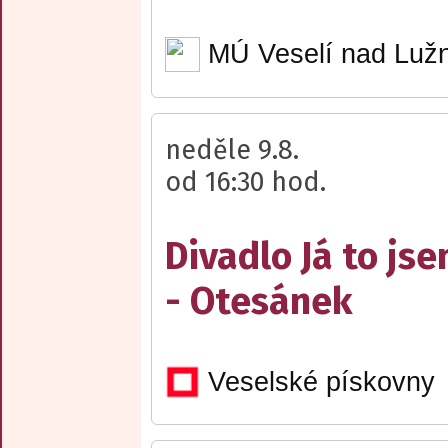
MÚ Veselí nad Lužn
neděle 9.8.
od 16:30 hod.
Divadlo Já to js
- Otesánek
Veselské pískovny