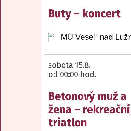
Buty – koncert
MÚ Veselí nad Lužn
sobota 15.8.
od 00:00 hod.
Betonový muž a
žena – rekreační
triatlon