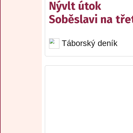
Nývlt útok
Soběslavi na třet
Táborský deník