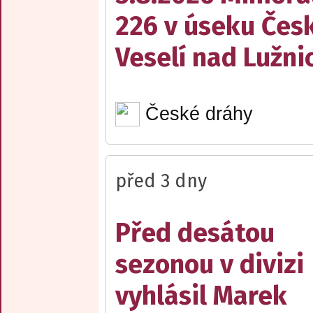
226 v úseku Česk
Veselí nad Lužnic
České dráhy
před 3 dny
Před desátou
sezonou v divizi
vyhlásil Marek