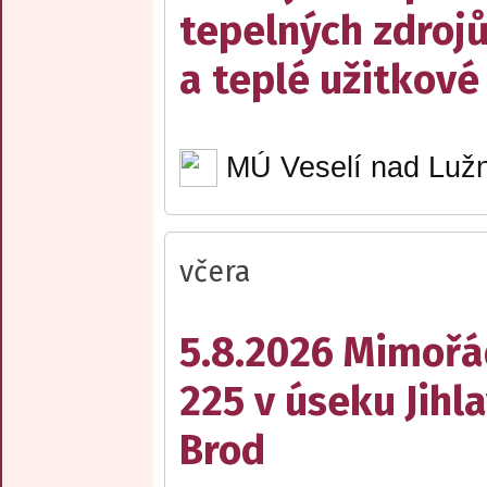
tepelných zdrojů
a teplé užitkové
MÚ Veselí nad Lužn
včera
5.8.2026 Mimořá
225 v úseku Jihl
Brod