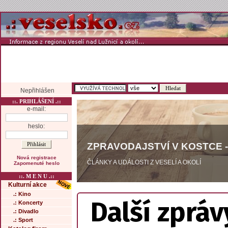
Nepřihlášen
::. PRIHLÁŠENÍ .::
e-mail:
heslo:
ZPRAVODAJSTVÍ V KOSTCE -
Nová registrace
ČLÁNKY A UDÁLOSTI Z VESELÍ A OKOLÍ
Zapomenuté heslo
::. M E N U .::
Kulturní akce
.: Kino
Další zpráv
.: Koncerty
.: Divadlo
.: Sport