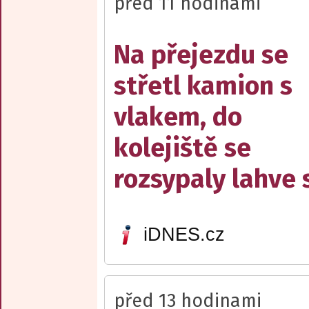
před 11 hodinami
Na přejezdu se
střetl kamion s
vlakem, do
kolejiště se
rozsypaly lahve 
iDNES.cz
před 13 hodinami