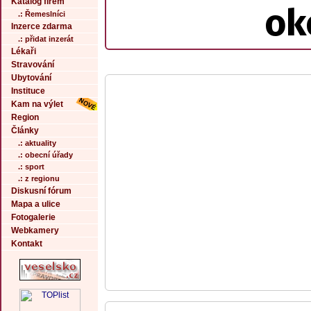
Katalog firem
ok
.: Řemeslníci
Inzerce zdarma
.: přidat inzerát
Lékaři
Stravování
Ubytování
Instituce
Kam na výlet
Region
Články
.: aktuality
.: obecní úřady
.: sport
.: z regionu
Diskusní fórum
Mapa a ulice
Fotogalerie
Webkamery
Kontakt