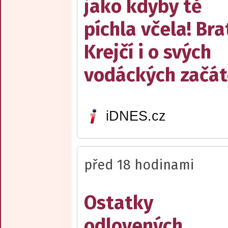
jako kdyby tě
píchla včela! Bra
Krejčí i o svých
vodáckých začát
iDNES.cz
před 18 hodinami
Ostatky
odlovených