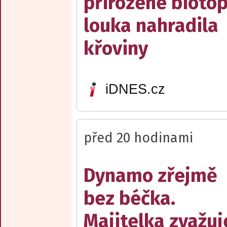
přirozené biotop
louka nahradila
křoviny
iDNES.cz
před 20 hodinami
Dynamo zřejmě
bez béčka.
Majitelka zvažuj