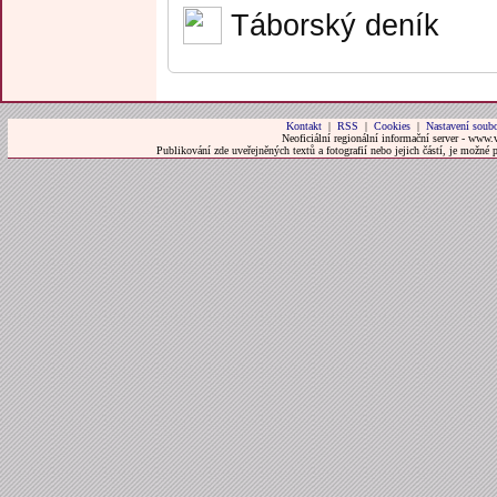
Táborský deník
Kontakt
|
RSS
|
Cookies
|
Nastavení soubo
Neoficiální regionální informační server - www.
Publikování zde uveřejněných textů a fotografií nebo jejich částí, je možné