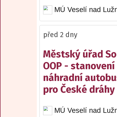
MÚ Veselí nad Lužn
před 2 dny
Městský úřad Sob
OOP - stanovení 
náhradní autobu
pro České dráhy a
MÚ Veselí nad Lužn