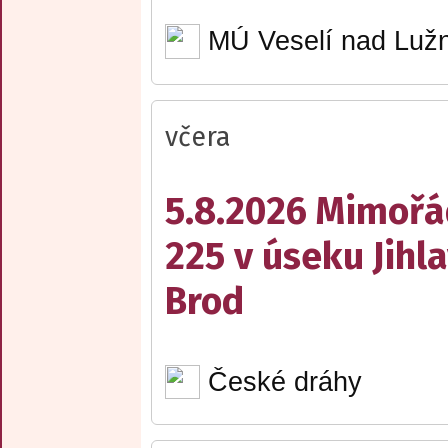
MÚ Veselí nad Lužn
včera
5.8.2026 Mimořá
225 v úseku Jihl
Brod
České dráhy