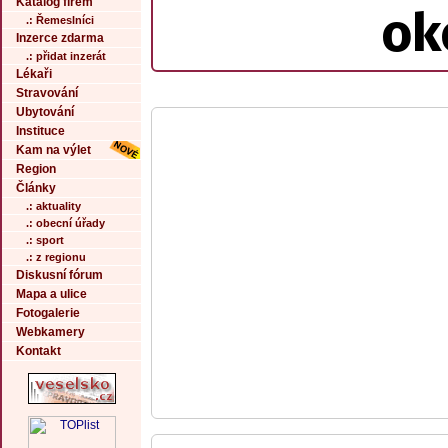
Katalog firem
ok
.: Řemeslníci
Inzerce zdarma
.: přidat inzerát
Lékaři
Stravování
Ubytování
Instituce
Kam na výlet
Region
Články
.: aktuality
.: obecní úřady
.: sport
.: z regionu
Diskusní fórum
Mapa a ulice
Fotogalerie
Webkamery
Kontakt