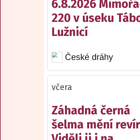
6.8.2026 Mimořá
220 v úseku Tábo
Lužnicí
České dráhy
včera
Záhadná černá
šelma mění reví
Viděli ji i na