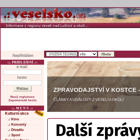
Nepřihlášen
::. PRIHLÁŠENÍ .::
e-mail:
heslo:
ZPRAVODAJSTVÍ V KOSTCE -
Nová registrace
ČLÁNKY A UDÁLOSTI Z VESELÍ A OKOLÍ
Zapomenuté heslo
::. M E N U .::
Kulturní akce
.: Kino
Další zpráv
.: Koncerty
.: Divadlo
.: Sport