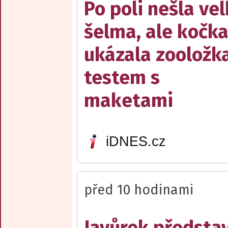
Po poli nešla ve
šelma, ale kočka
ukázala zooložk
testem s
maketami
iDNES.cz
před 10 hodinami
Javůrek představ