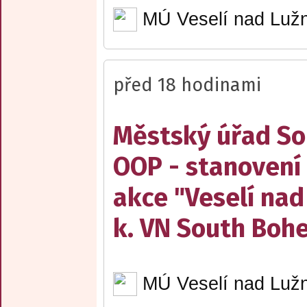
MÚ Veselí nad Lužn
před 18 hodinami
Městský úřad Sob
OOP - stanovení 
akce "Veselí nad
k. VN South Boh
MÚ Veselí nad Lužn