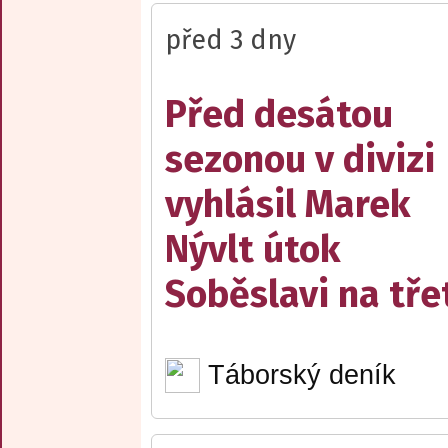
před 3 dny
Před desátou
sezonou v divizi
vyhlásil Marek
Nývlt útok
Soběslavi na třet
Táborský deník