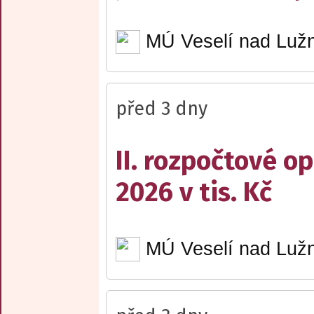
MÚ Veselí nad Lužn
před 3 dny
II. rozpočtové op
2026 v tis. Kč
MÚ Veselí nad Lužn