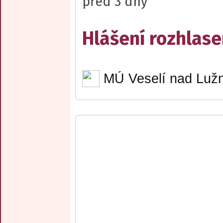
před 3 dny
Hlášení rozhlase
MÚ Veselí nad Lužn