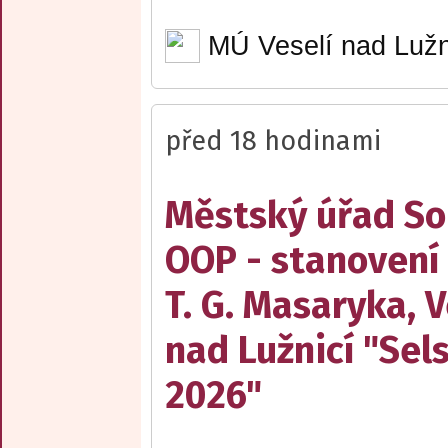
MÚ Veselí nad Lužn
před 18 hodinami
Městský úřad Sob
OOP - stanovení
T. G. Masaryka, V
nad Lužnicí "Sel
2026"