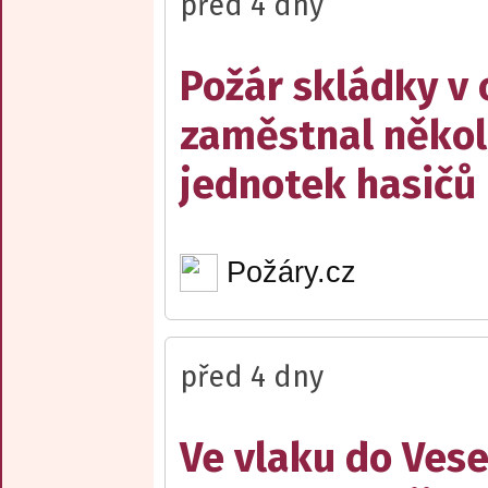
před 4 dny
Požár skládky v 
zaměstnal někol
jednotek hasičů
Požáry.cz
před 4 dny
Ve vlaku do Vese