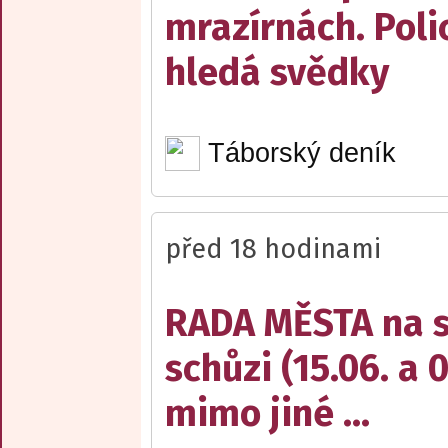
mrazírnách. Poli
hledá svědky
Táborský deník
před 18 hodinami
RADA MĚSTA na sv
schůzi (15.06. a 
mimo jiné ...