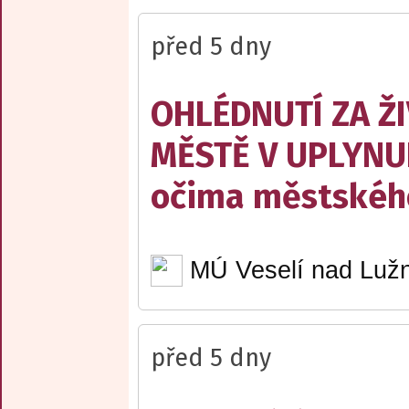
před 5 dny
OHLÉDNUTÍ ZA Ž
MĚSTĚ V UPLYNU
očima městskéh
MÚ Veselí nad Lužn
před 5 dny