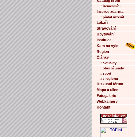
Katalog firem
.: Řemeslníci
Inzerce zdarma
.: přidat inzerát
Lékaři
Stravování
Ubytování
Instituce
Kam na výlet
Region
Články
.: aktuality
.: obecní úřady
.: sport
.: z regionu
Diskusní fórum
Mapa a ulice
Fotogalerie
Webkamery
Kontakt