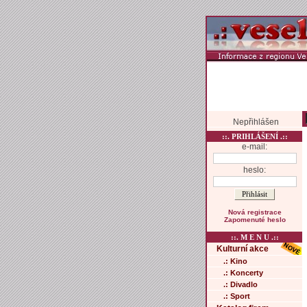
Nepřihlášen
::. PRIHLÁŠENÍ .::
e-mail:
heslo:
Nová registrace
Zapomenuté heslo
::. M E N U .::
Kulturní akce
.: Kino
.: Koncerty
.: Divadlo
.: Sport