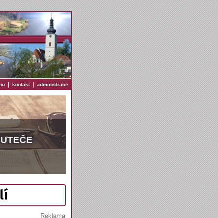
|
|
nu
kontakt
administrace
EUTEČE
lí
Reklama