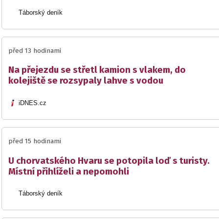
Táborský deník
před 13 hodinami
Na přejezdu se střetl kamion s vlakem, do
kolejiště se rozsypaly lahve s vodou
iDNES.cz
před 15 hodinami
U chorvatského Hvaru se potopila loď s turisty.
Místní přihlíželi a nepomohli
Táborský deník