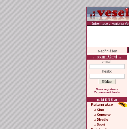
Nepřihlášen
::. PRIHLÁŠENÍ .::
e-mail:
heslo:
Nová registrace
Zapomenuté heslo
::. M E N U .::
Kulturní akce
.: Kino
.: Koncerty
.: Divadlo
.: Sport