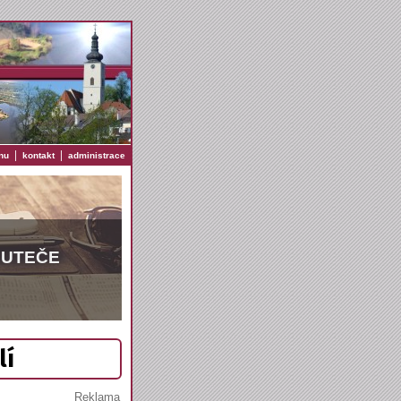
|
|
nu
kontakt
administrace
EUTEČE
lí
Reklama