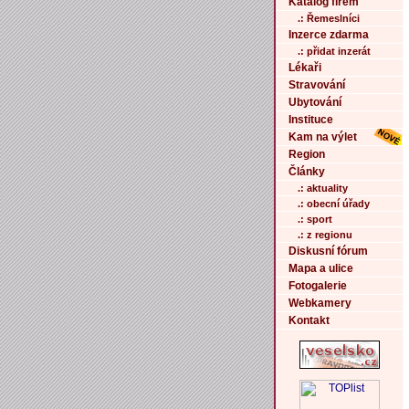
Katalog firem
.: Řemeslníci
Inzerce zdarma
.: přidat inzerát
Lékaři
Stravování
Ubytování
Instituce
Kam na výlet
Region
Články
.: aktuality
.: obecní úřady
.: sport
.: z regionu
Diskusní fórum
Mapa a ulice
Fotogalerie
Webkamery
Kontakt