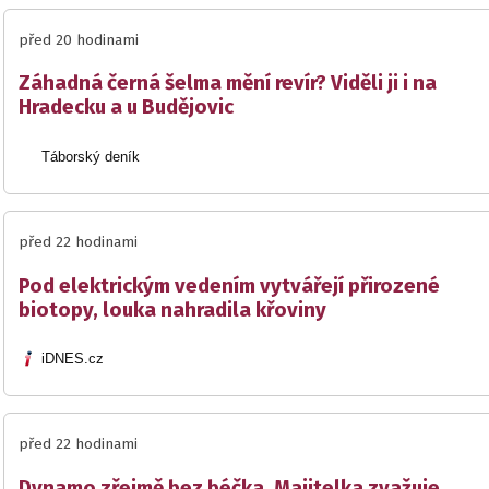
před 20 hodinami
Záhadná černá šelma mění revír? Viděli ji i na
Hradecku a u Budějovic
Táborský deník
před 22 hodinami
Pod elektrickým vedením vytvářejí přirozené
biotopy, louka nahradila křoviny
iDNES.cz
před 22 hodinami
Dynamo zřejmě bez béčka. Majitelka zvažuje