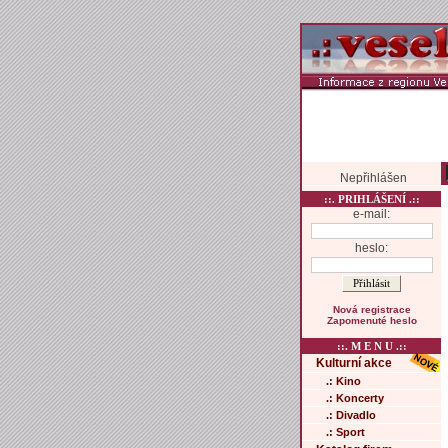
Nepřihlášen
::. PRIHLÁŠENÍ .::
e-mail:
heslo:
Nová registrace
Zapomenuté heslo
::. M E N U .::
Kulturní akce
.: Kino
.: Koncerty
.: Divadlo
.: Sport