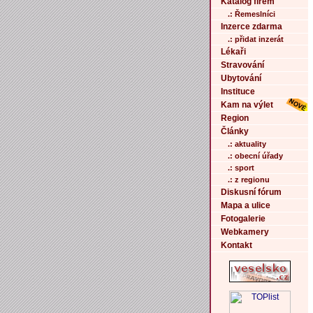
Katalog firem
.: Řemeslníci
Inzerce zdarma
.: přidat inzerát
Lékaři
Stravování
Ubytování
Instituce
Kam na výlet
Region
Články
.: aktuality
.: obecní úřady
.: sport
.: z regionu
Diskusní fórum
Mapa a ulice
Fotogalerie
Webkamery
Kontakt