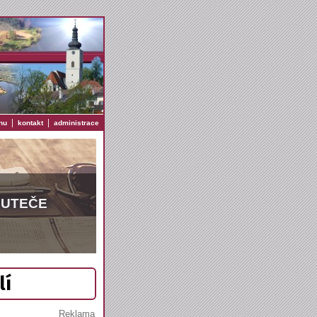
|
|
nu
kontakt
administrace
EUTEČE
lí
Reklama