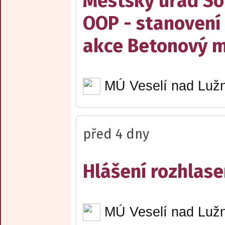
Městský úřad Sob
OOP - stanovení 
akce Betonový m
MÚ Veselí nad Lužn
před 4 dny
Hlášení rozhlase
MÚ Veselí nad Lužn