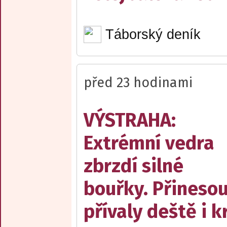
Táborský deník
před 23 hodinami
VÝSTRAHA:
Extrémní vedra
zbrzdí silné
bouřky. Přineso
přívaly deště i k