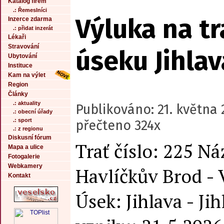
Katalog firem
.: Řemeslníci
Výluka na tr
Inzerce zdarma
.: přidat inzerát
Lékaři
Stravování
úseku Jihlav
Ubytování
Instituce
Kam na výlet
Region
Články
.: aktuality
Publikováno: 21. května 
.: obecní úřady
.: sport
přečteno 324x
.: z regionu
Diskusní fórum
Trať číslo: 225 Ná
Mapa a ulice
Fotogalerie
Webkamery
Havlíčkův Brod - V
Kontakt
Úsek: Jihlava - Ji