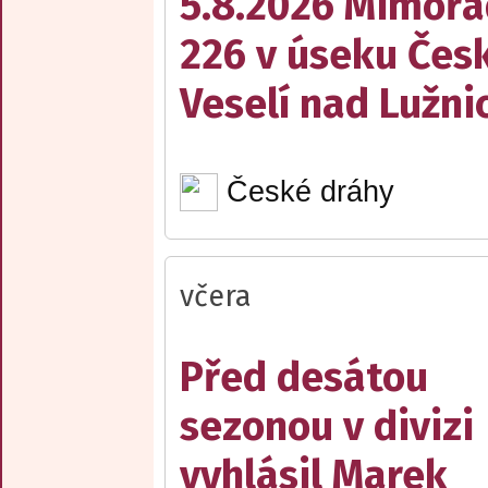
5.8.2026 Mimořá
226 v úseku Česk
Veselí nad Lužnic
České dráhy
včera
Před desátou
sezonou v divizi
vyhlásil Marek