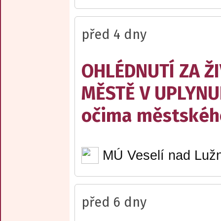
před 4 dny
OHLÉDNUTÍ ZA Ž
MĚSTĚ V UPLYNU
očima městskéh
MÚ Veselí nad Lužn
před 6 dny