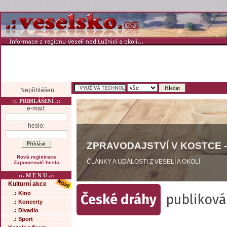
Nepřihlášen
::. PRIHLÁŠENÍ .::
e-mail:
heslo:
ZPRAVODAJSTVÍ V KOSTCE -
Nová registrace
ČLÁNKY A UDÁLOSTI Z VESELÍ A OKOLÍ
Zapomenuté heslo
::. M E N U .::
Kulturní akce
.: Kino
České dráhy
publiková
.: Koncerty
.: Divadlo
.: Sport