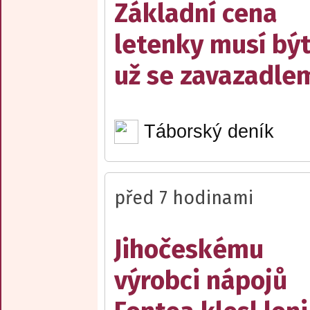
Základní cena
letenky musí bý
už se zavazadle
Táborský deník
před 7 hodinami
Jihočeskému
výrobci nápojů