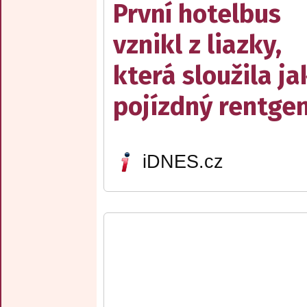
První hotelbus
vznikl z liazky,
která sloužila ja
pojízdný rentge
iDNES.cz