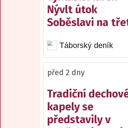
Nývlt útok
Soběslavi na třet
Táborský deník
před 2 dny
Tradiční dechov
kapely se
představily v