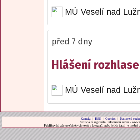
MÚ Veselí nad Lužn
před 7 dny
Hlášení rozhlase
MÚ Veselí nad Lužn
Kontakt
|
RSS
|
Cookies
|
Nastavení soubo
Neoficiální regionální informační server - www.
Publikování zde uveřejněných textů a fotografií nebo jejich částí, je možné