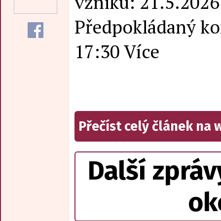
vzniku: 21.5.2026
Předpokládaný ko
17:30 Více
Přečíst celý článek na
Další zpráv
ok