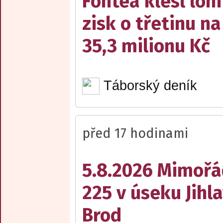
Fontea klesl loni
zisk o třetinu na
35,3 milionu Kč
Táborský deník
před 17 hodinami
5.8.2026 Mimořá
225 v úseku Jihl
Brod