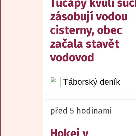
Tučapy kvůli su
zásobují vodou
cisterny, obec
začala stavět
vodovod
Táborský deník
před 5 hodinami
Hokej v