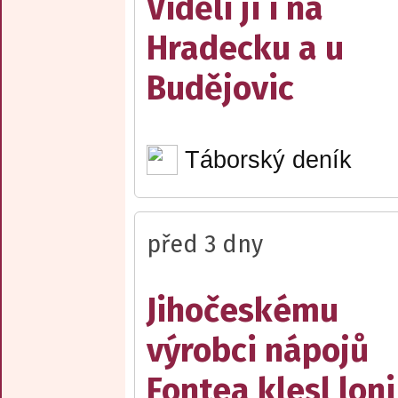
Viděli ji i na
Hradecku a u
Budějovic
Táborský deník
před 3 dny
Jihočeskému
výrobci nápojů
Fontea klesl loni