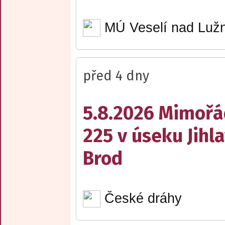
MÚ Veselí nad Lužn
před 4 dny
5.8.2026 Mimořá
225 v úseku Jihl
Brod
České dráhy