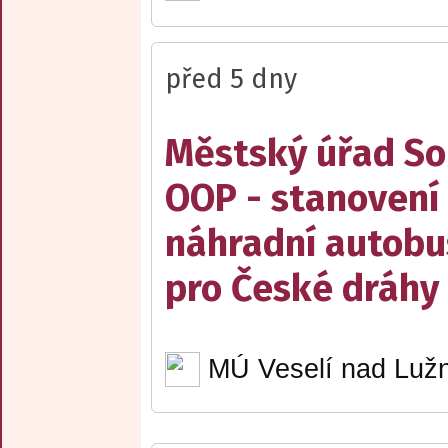
před 5 dny
Městský úřad Sob
OOP - stanovení 
náhradní autobu
pro České dráhy a
MÚ Veselí nad Lužn