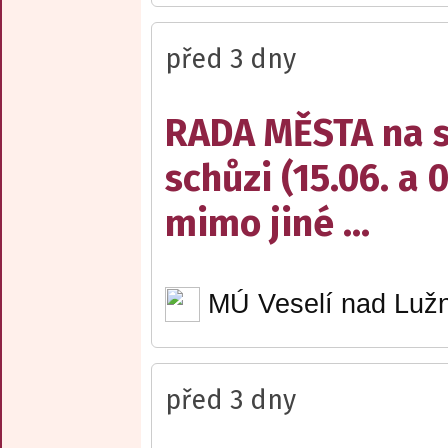
před 3 dny
RADA MĚSTA na sv
schůzi (15.06. a 
mimo jiné ...
MÚ Veselí nad Lužn
před 3 dny