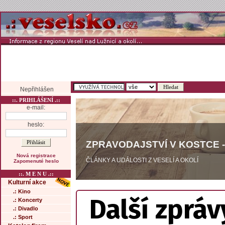
Nepřihlášen
::. PRIHLÁŠENÍ .::
e-mail:
heslo:
ZPRAVODAJSTVÍ V KOSTCE -
Nová registrace
ČLÁNKY A UDÁLOSTI Z VESELÍ A OKOLÍ
Zapomenuté heslo
::. M E N U .::
Kulturní akce
.: Kino
Další zpráv
.: Koncerty
.: Divadlo
.: Sport