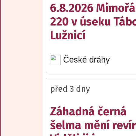
6.8.2026 Mimořá
220 v úseku Tábo
Lužnicí
České dráhy
před 3 dny
Záhadná černá
šelma mění reví