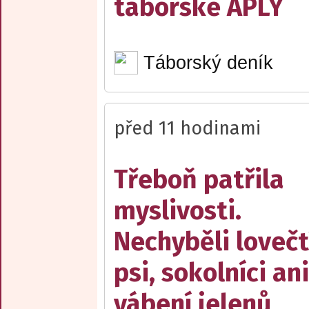
táborské APLY
Táborský deník
před 11 hodinami
Třeboň patřila
myslivosti.
Nechyběli lovečt
psi, sokolníci ani
vábení jelenů