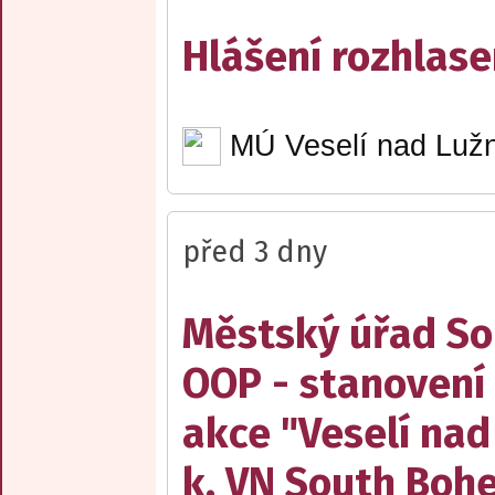
Hlášení rozhlase
MÚ Veselí nad Lužn
před 3 dny
Městský úřad Sob
OOP - stanovení 
akce "Veselí nad
k. VN South Boh