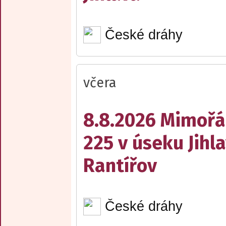
České dráhy
včera
8.8.2026 Mimořá
225 v úseku Jihl
Rantířov
České dráhy