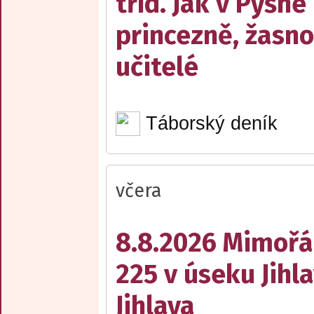
tříd. Jak v Pyšné
princezně, žasn
učitelé
Táborský deník
včera
8.8.2026 Mimořá
225 v úseku Jihl
Jihlava