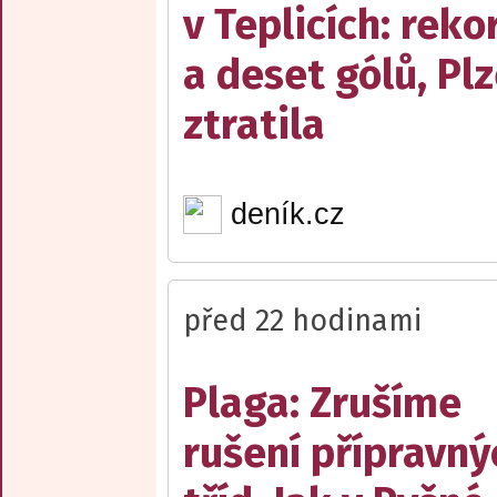
v Teplicích: reko
a deset gólů, Pl
ztratila
deník.cz
před 22 hodinami
Plaga: Zrušíme
rušení přípravný