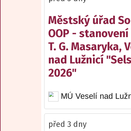
Městský úřad Sob
OOP - stanovení
T. G. Masaryka, V
nad Lužnicí "Sel
2026"
MÚ Veselí nad Lužn
před 3 dny