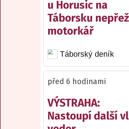
u Horusic na
Táborsku nepřež
motorkář
Táborský deník
před 6 hodinami
VÝSTRAHA:
Nastoupí další v
veder.