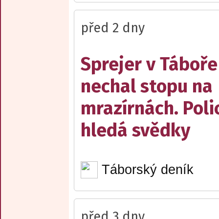
před 2 dny
Sprejer v Táboře
nechal stopu na
mrazírnách. Poli
hledá svědky
Táborský deník
před 3 dny