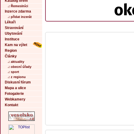
Katalog firem
ok
.: Řemeslníci
Inzerce zdarma
.: přidat inzerát
Lékaři
Stravování
Ubytování
Instituce
Kam na výlet
Region
Články
.: aktuality
.: obecní úřady
.: sport
.: z regionu
Diskusní fórum
Mapa a ulice
Fotogalerie
Webkamery
Kontakt