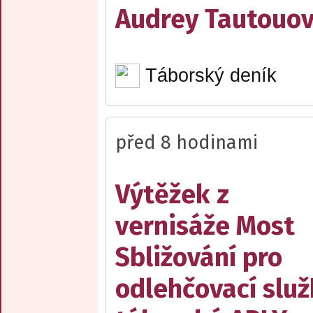
Audrey Tautouo
Táborský deník
před 8 hodinami
Výtěžek z
vernisáže Most
Sbližování pro
odlehčovací slu