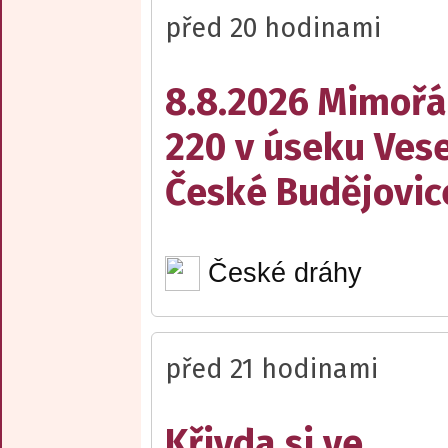
před 20 hodinami
8.8.2026 Mimořá
220 v úseku Vese
České Budějovic
České dráhy
před 21 hodinami
Křivda si ve