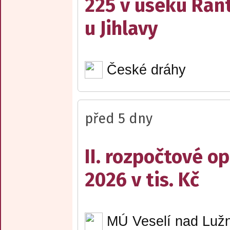
225 v úseku Rant
u Jihlavy
České dráhy
před 5 dny
II. rozpočtové op
2026 v tis. Kč
MÚ Veselí nad Lužn