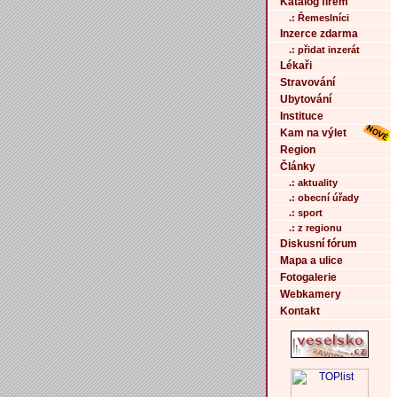
Katalog firem
.: Řemeslníci
Inzerce zdarma
.: přidat inzerát
Lékaři
Stravování
Ubytování
Instituce
Kam na výlet
Region
Články
.: aktuality
.: obecní úřady
.: sport
.: z regionu
Diskusní fórum
Mapa a ulice
Fotogalerie
Webkamery
Kontakt