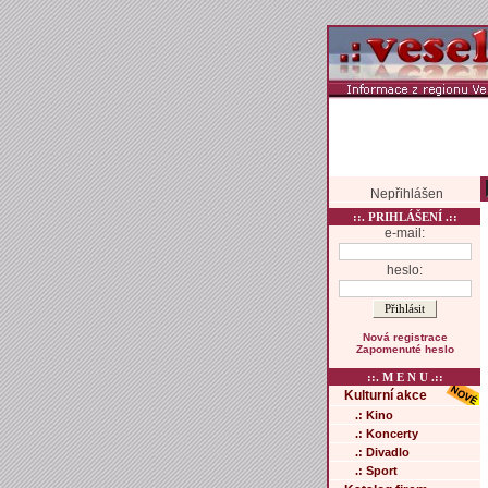
Nepřihlášen
::. PRIHLÁŠENÍ .::
e-mail:
heslo:
Nová registrace
Zapomenuté heslo
::. M E N U .::
Kulturní akce
.: Kino
.: Koncerty
.: Divadlo
.: Sport