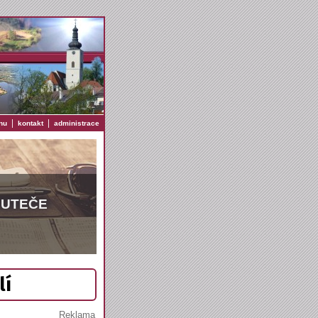
|
|
nu
kontakt
administrace
EUTEČE
lí
Reklama