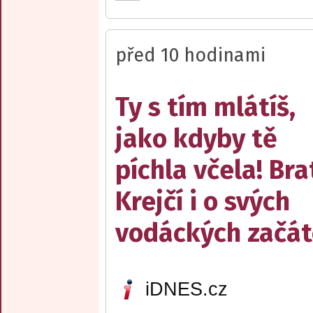
před 10 hodinami
Ty s tím mlátíš,
jako kdyby tě
píchla včela! Bra
Krejčí i o svých
vodáckých začát
iDNES.cz