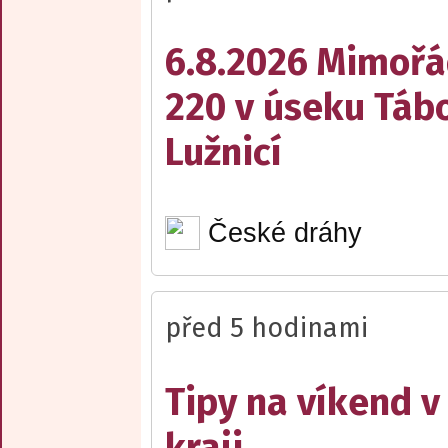
6.8.2026 Mimořá
220 v úseku Tábo
Lužnicí
České dráhy
před 5 hodinami
Tipy na víkend 
kraji