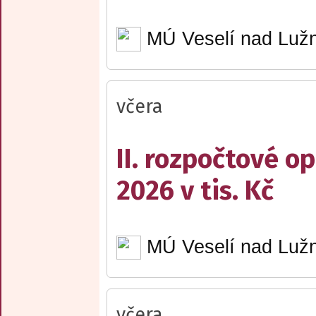
MÚ Veselí nad Lužn
včera
II. rozpočtové op
2026 v tis. Kč
MÚ Veselí nad Lužn
včera