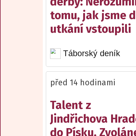
derby: Nerozum
tomu, jak jsme 
utkání vstoupili
Táborský deník
před 14 hodinami
Talent z
Jindřichova Hrad
do Písku. Zvolán