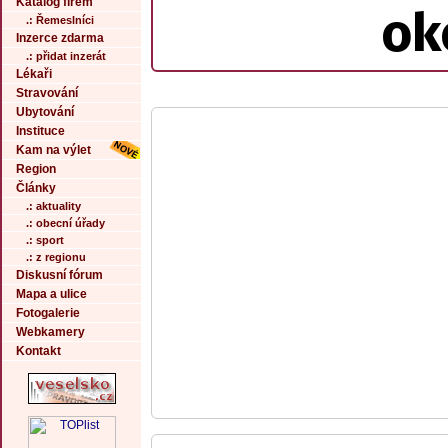
Katalog firem
ok
.: Řemeslníci
Inzerce zdarma
.: přidat inzerát
Lékaři
Stravování
Ubytování
Instituce
Kam na výlet
Region
Články
.: aktuality
.: obecní úřady
.: sport
.: z regionu
Diskusní fórum
Mapa a ulice
Fotogalerie
Webkamery
Kontakt