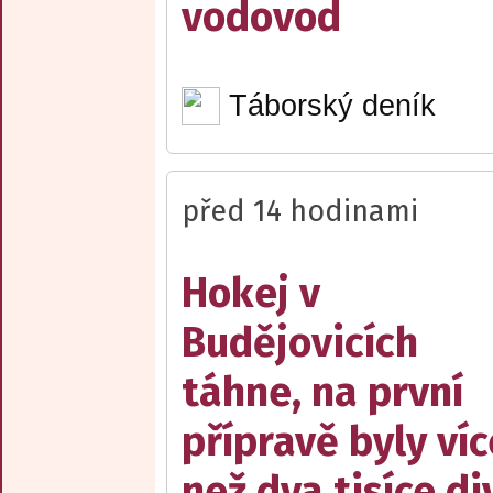
vodovod
Táborský deník
před 14 hodinami
Hokej v
Budějovicích
táhne, na první
přípravě byly víc
než dva tisíce d