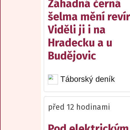
Záhadná černá
šelma mění reví
Viděli ji i na
Hradecku a u
Budějovic
Táborský deník
před 12 hodinami
Pod elektrickým