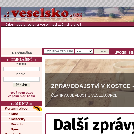
úvodní st
Nepřihlášen
::. PRIHLÁŠENÍ .::
e-mail:
heslo:
ZPRAVODAJSTVÍ V KOSTCE -
Nová registrace
ČLÁNKY A UDÁLOSTI Z VESELÍ A OKOLÍ
Zapomenuté heslo
::. M E N U .::
Kulturní akce
.: Kino
Další zpráv
.: Koncerty
.: Divadlo
.: Sport