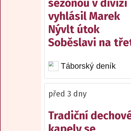
sezonou v divizi
vyhlásil Marek
Nývlt útok
Soběslavi na třet
Táborský deník
před 3 dny
Tradiční dechov
kapely se