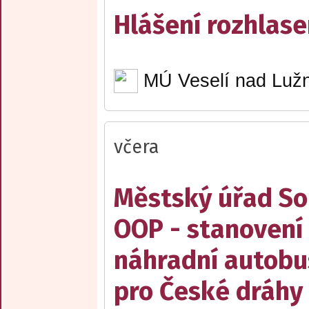
Hlášení rozhlase
MÚ Veselí nad Lužn
včera
Městský úřad Sob
OOP - stanovení 
náhradní autobu
pro České dráhy a