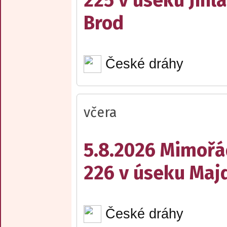
225 v úseku Jihl
Brod
České dráhy
včera
5.8.2026 Mimořá
226 v úseku Maj
České dráhy