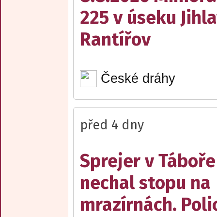
225 v úseku Jihl
Rantířov
České dráhy
před 4 dny
Sprejer v Táboře
nechal stopu na
mrazírnách. Poli