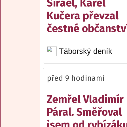
Sirael, Karel
Kučera převzal
čestné občanstv
Táborský deník
před 9 hodinami
Zemřel Vladimír
Páral. Směřoval
jsem od rybízák