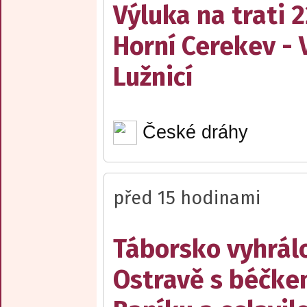
Výluka na trati 
Horní Cerekev - 
Lužnicí
České dráhy
před 15 hodinami
Táborsko vyhrál
Ostravě s béčk