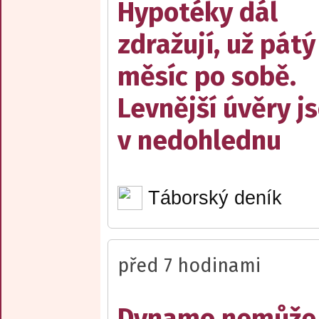
Hypotéky dál
zdražují, už pátý
měsíc po sobě.
Levnější úvěry j
v nedohlednu
Táborský deník
před 7 hodinami
Dynamo nemůže