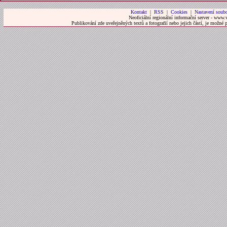
Kontakt
|
RSS
|
Cookies
|
Nastavení soubo
Neoficiální regionální informační server - www.
Publikování zde uveřejněných textů a fotografií nebo jejich částí, je možné