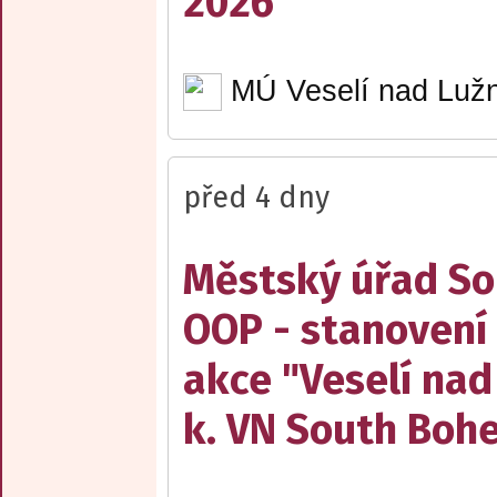
2026"
MÚ Veselí nad Lužn
před 4 dny
Městský úřad Sob
OOP - stanovení 
akce "Veselí nad
k. VN South Boh