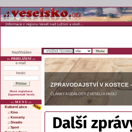
Nepřihlášen
::. PRIHLÁŠENÍ .::
e-mail:
heslo:
ZPRAVODAJSTVÍ V KOSTCE -
Nová registrace
ČLÁNKY A UDÁLOSTI Z VESELÍ A OKOLÍ
Zapomenuté heslo
::. M E N U .::
Kulturní akce
.: Kino
Další zpráv
.: Koncerty
.: Divadlo
.: Sport