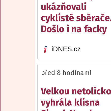
ukázňovali
cyklisté sběrače
Došlo i na facky
iDNES.cz
před 8 hodinami
Velkou netolick
vyhrála klisna