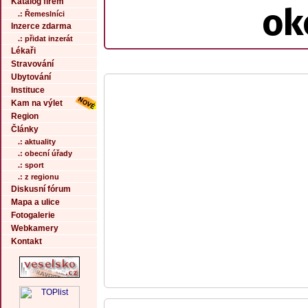
Katalog firem
ok
.: Řemeslníci
Inzerce zdarma
.: přidat inzerát
Lékaři
Stravování
Ubytování
Instituce
Kam na výlet
Region
Články
.: aktuality
.: obecní úřady
.: sport
.: z regionu
Diskusní fórum
Mapa a ulice
Fotogalerie
Webkamery
Kontakt