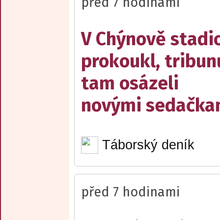
před 7 hodinami
V Chýnově stadi
prokoukl, tribun
tam osázeli
novými sedačka
Táborský deník
před 7 hodinami