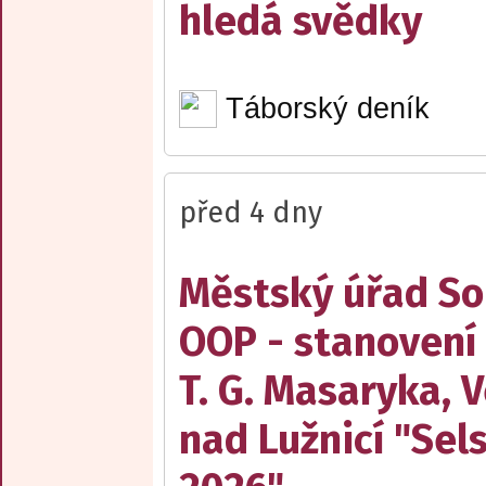
hledá svědky
Táborský deník
před 4 dny
Městský úřad Sob
OOP - stanovení
T. G. Masaryka, V
nad Lužnicí "Sel