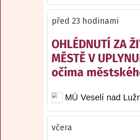
před 23 hodinami
OHLÉDNUTÍ ZA Ž
MĚSTĚ V UPLYNU
očima městskéh
MÚ Veselí nad Lužn
včera