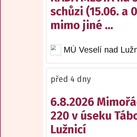
schůzi (15.06. a 
mimo jiné ...
MÚ Veselí nad Lužn
před 4 dny
6.8.2026 Mimořá
220 v úseku Tábo
Lužnicí