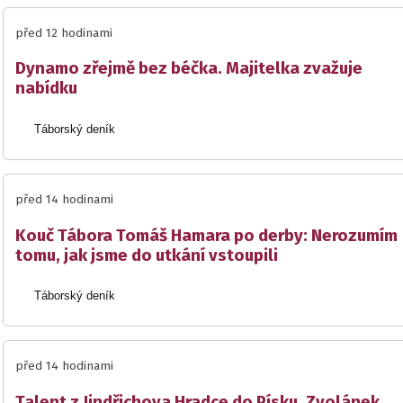
před 12 hodinami
Dynamo zřejmě bez béčka. Majitelka zvažuje
nabídku
Táborský deník
před 14 hodinami
Kouč Tábora Tomáš Hamara po derby: Nerozumím
tomu, jak jsme do utkání vstoupili
Táborský deník
před 14 hodinami
Talent z Jindřichova Hradce do Písku. Zvolánek