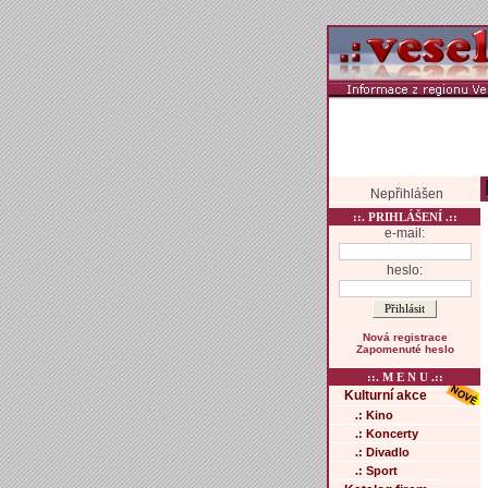
Nepřihlášen
::. PRIHLÁŠENÍ .::
e-mail:
heslo:
Nová registrace
Zapomenuté heslo
::. M E N U .::
Kulturní akce
.: Kino
.: Koncerty
.: Divadlo
.: Sport