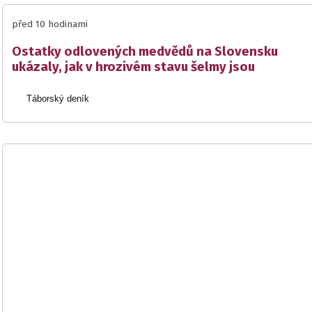
před 10 hodinami
Ostatky odlovených medvědů na Slovensku
ukázaly, jak v hrozivém stavu šelmy jsou
Táborský deník