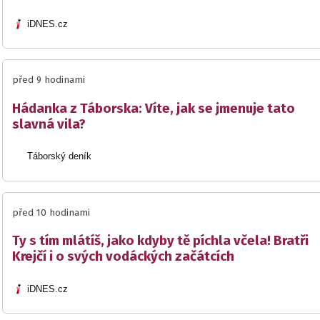
iDNES.cz
před 9 hodinami
Hádanka z Táborska: Víte, jak se jmenuje tato
slavná vila?
Táborský deník
před 10 hodinami
Ty s tím mlátíš, jako kdyby tě píchla včela! Bratři
Krejčí i o svých vodáckých začátcích
iDNES.cz