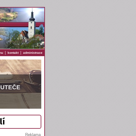
|
|
nu
kontakt
administrace
EUTEČE
lí
Reklama