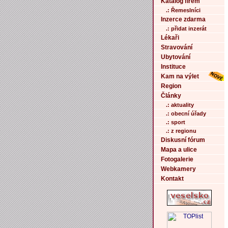
Katalog firem
.: Řemeslníci
Inzerce zdarma
.: přidat inzerát
Lékaři
Stravování
Ubytování
Instituce
Kam na výlet
Region
Články
.: aktuality
.: obecní úřady
.: sport
.: z regionu
Diskusní fórum
Mapa a ulice
Fotogalerie
Webkamery
Kontakt