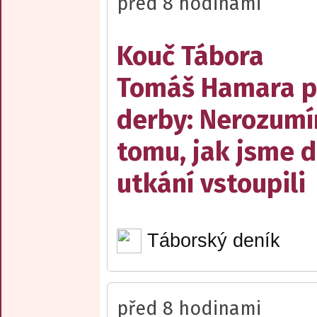
před 8 hodinami
Kouč Tábora
Tomáš Hamara 
derby: Nerozum
tomu, jak jsme 
utkání vstoupili
Táborský deník
před 8 hodinami