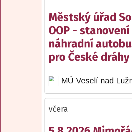
Městský úřad Sob
OOP - stanovení 
náhradní autobu
pro České dráhy a
MÚ Veselí nad Lužn
včera
5.8.2026 Mimořá