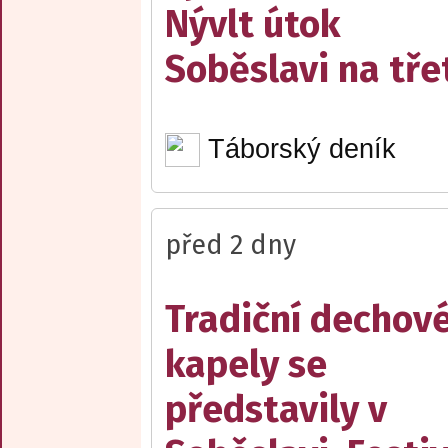
Nývlt útok
Soběslavi na třet
Táborský deník
před 2 dny
Tradiční dechov
kapely se
představily v