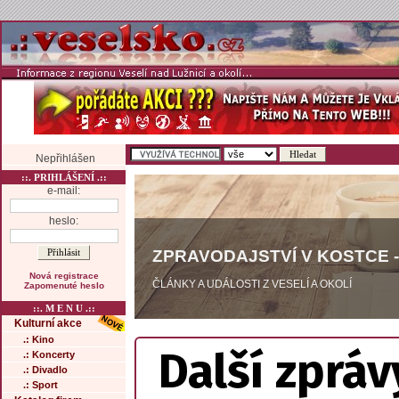
Nepřihlášen
::. PRIHLÁŠENÍ .::
e-mail:
heslo:
ZPRAVODAJSTVÍ V KOSTCE -
Nová registrace
ČLÁNKY A UDÁLOSTI Z VESELÍ A OKOLÍ
Zapomenuté heslo
::. M E N U .::
Kulturní akce
.: Kino
Další zpráv
.: Koncerty
.: Divadlo
.: Sport