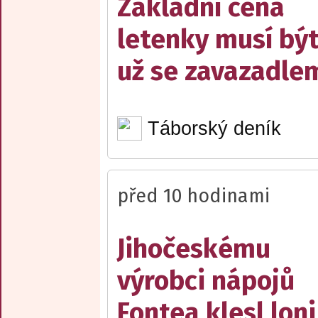
Základní cena
letenky musí bý
už se zavazadle
Táborský deník
před 10 hodinami
Jihočeskému
výrobci nápojů
Fontea klesl loni