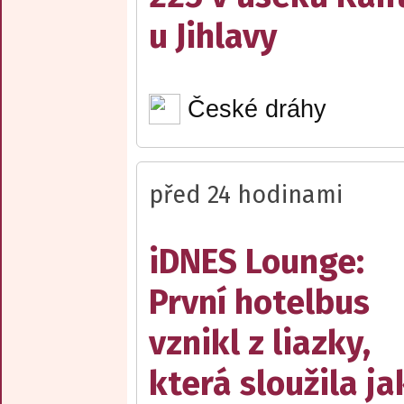
u Jihlavy
České dráhy
před 24 hodinami
iDNES Lounge:
První hotelbus
vznikl z liazky,
která sloužila ja