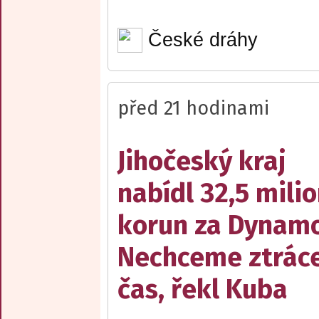
České dráhy
před 21 hodinami
Jihočeský kraj
nabídl 32,5 mili
korun za Dynamo
Nechceme ztrác
čas, řekl Kuba