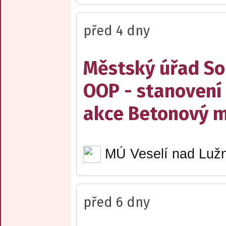
před 4 dny
Městský úřad Sob
OOP - stanovení 
akce Betonový m
MÚ Veselí nad Lužn
před 6 dny