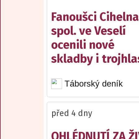
Fanoušci Cihelna
spol. ve Veselí
ocenili nové
skladby i trojhla
Táborský deník
před 4 dny
OHLÉDNUTÍ ZA Ž