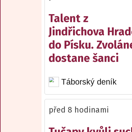
Talent z
Jindřichova Hrad
do Písku. Zvolán
dostane šanci
Táborský deník
před 8 hodinami
Tučapy kvůli su