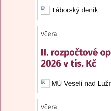
Táborský deník
včera
II. rozpočtové op
2026 v tis. Kč
MÚ Veselí nad Lužn
včera