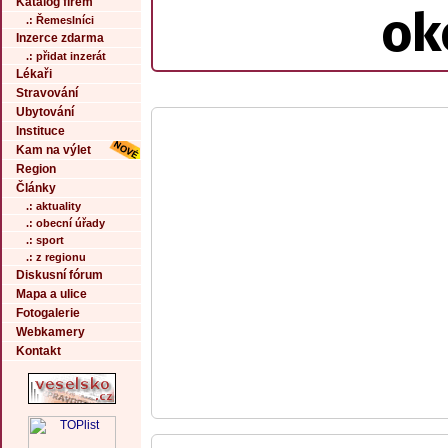
Katalog firem
ok
.: Řemeslníci
Inzerce zdarma
.: přidat inzerát
Lékaři
Stravování
Ubytování
Instituce
Kam na výlet
Region
Články
.: aktuality
.: obecní úřady
.: sport
.: z regionu
Diskusní fórum
Mapa a ulice
Fotogalerie
Webkamery
Kontakt