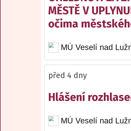
MĚSTĚ V UPLYNU
očima městskéh
MÚ Veselí nad Lužn
před 4 dny
Hlášení rozhlase
MÚ Veselí nad Lužn