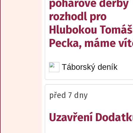
pohárové derby
rozhodl pro
Hlubokou Tomáš
Pecka, máme vít
Táborský deník
před 7 dny
Uzavření Dodatku