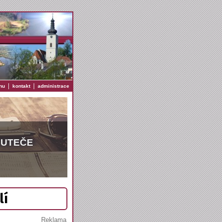
|
|
nu
kontakt
administrace
EUTEČE
lí
Reklama