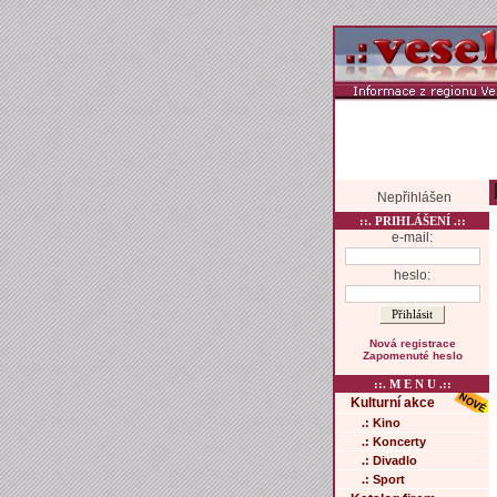
Nepřihlášen
::. PRIHLÁŠENÍ .::
e-mail:
heslo:
Nová registrace
Zapomenuté heslo
::. M E N U .::
Kulturní akce
.: Kino
.: Koncerty
.: Divadlo
.: Sport