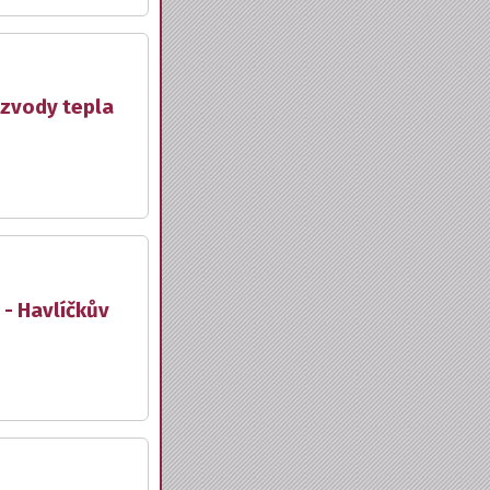
ozvody tepla
 - Havlíčkův