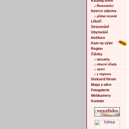
Katalog firem
.: Řemeslníci
Inzerce zdarma
.: přidat inzerát
Lékaři
Stravování
Ubytování
Instituce
Kam na výlet
Region
Články
.: aktuality
.: obecní úřady
.: sport
.: z regionu
Diskusní fórum
Mapa a ulice
Fotogalerie
Webkamery
Kontakt