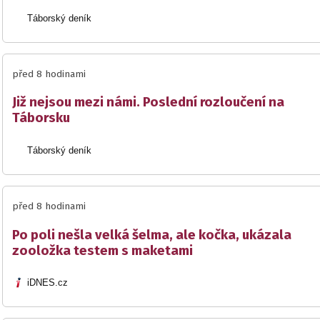
Táborský deník
před 8 hodinami
Již nejsou mezi námi. Poslední rozloučení na
Táborsku
Táborský deník
před 8 hodinami
Po poli nešla velká šelma, ale kočka, ukázala
zooložka testem s maketami
iDNES.cz