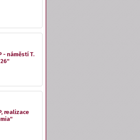
 - náměstí T.
026"
, realizace
emia"